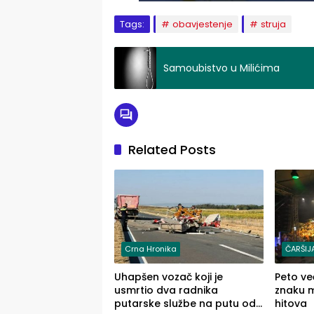
Tags:
obavjestenje
struja
Samoubistvo u Milićima
Related Posts
Crna Hronika
ČARŠIJ
Uhapšen vozač koji je
Peto ve
usmrtio dva radnika
znaku mu
putarske službe na putu od
hitova