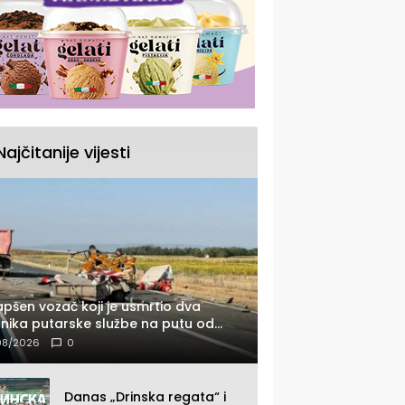
Najčitanije vijesti
pšen vozač koji je usmrtio dva
nika putarske službe na putu od
nice prema Šapcu (FOTO)
08/2026
0
Danas „Drinska regata“ i