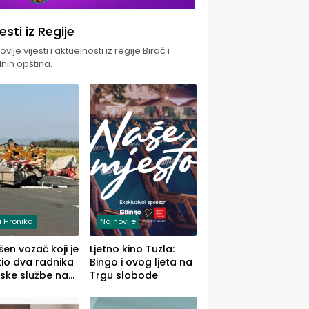
jesti iz Regije
vije vijesti i aktuelnosti iz regije Birač i
nih opština.
 Hronika
Najnovije
en vozač koji je
Ljetno kino Tuzla:
io dva radnika
Bingo i ovog ljeta na
ske službe na
Trgu slobode
od Loznice
a Šapcu