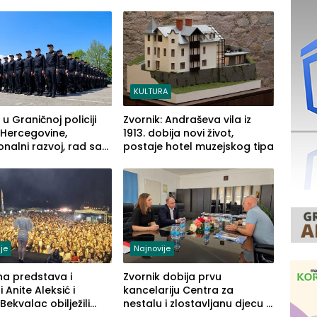
KULTURA
 u Graničnoj policiji
Zvornik: Andraševa vila iz
 Hercegovine,
1913. dobija novi život,
onalni razvoj, rad sa
postaje hotel muzejskog tipa
enom opremom i
 građanima
je
Najnovije
na predstava i
Zvornik dobija prvu
 Anite Aleksić i
kancelariju Centra za
Bekvalac obilježili
nestalu i zlostavljanu djecu u