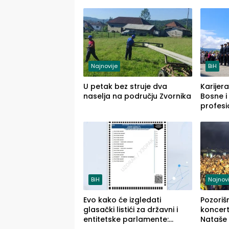
Loznice prema Šapcu
(FOTO)
Najnovije
BiH
U petak bez struje dva
Karijera
naselja na području Zvornika
Bosne i
profesi
savrem
služba
BiH
Najnovi
Evo kako će izgledati
Pozoriš
glasački listići za državni i
koncerti
entitetske parlamente:
Nataše 