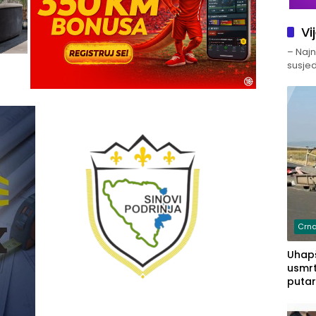
Vi
– Najno
susjed
Crna
Uhapš
usmrt
putar
putu 
prem