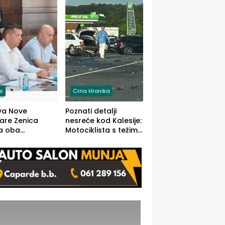
O)
is
Crna Hronika
va Nove
Poznati detalji
zare Zenica
nesreće kod Kalesije:
a oba
Motociklista s težim,
dloga Vlade
dvoje vozača s
Ustrajni da je
lakšim povredama
j jedino rješenje