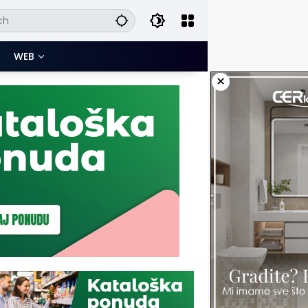
WEB
×