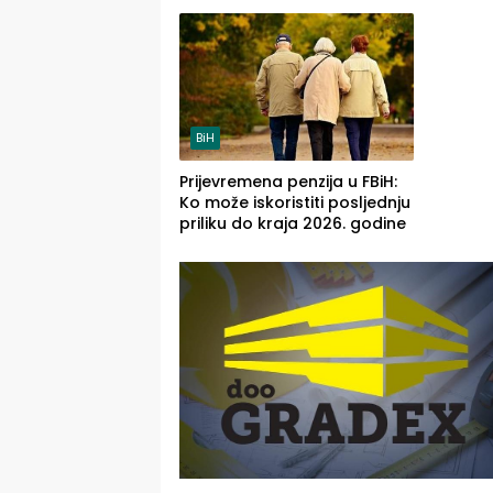
Najveće izmjene biće vidljive
četvrto
na njima
(FOTO)
BiH
Prijevremena penzija u FBiH:
Ko može iskoristiti posljednju
priliku do kraja 2026. godine