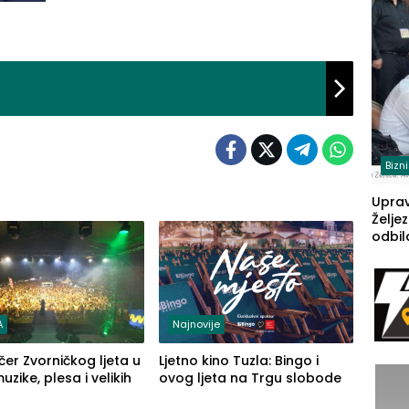
(FOT
Bizn
Upra
Želje
odbil
prije
FBiH: 
steča
A
Najnovije
čer Zvorničkog ljeta u
Ljetno kino Tuzla: Bingo i
zike, plesa i velikih
ovog ljeta na Trgu slobode