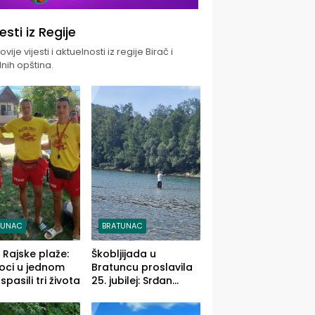
jesti iz Regije
vije vijesti i aktuelnosti iz regije Birač i
nih opština.
TUNAC
BRATUNAC
i Rajske plaže:
Škobljijada u
oci u jednom
Bratuncu proslavila
pasili tri života
25. jubilej: Srđan
Vasić pobjednik sa
ulovom od 2.040