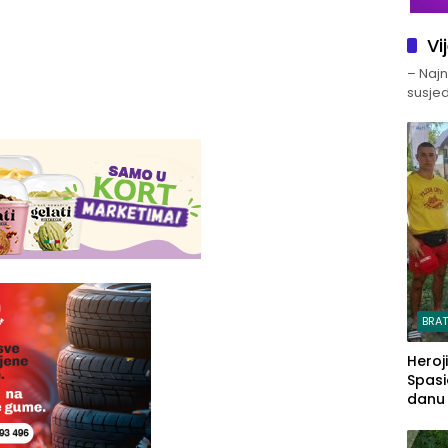
Vi
– Najno
susjed
BRA
Heroj
Spasi
danu s