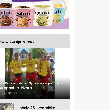
Najčitanije vijesti
oji Rajske plaže: Spasioci u jednom
u spasili tri života
08/2026
0
Počelo 25. „Zvorničko