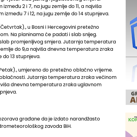
zmeđu 2 i 7, na jugu zemlje do 11, a najviša
zmeđu 7 i 12, na jugu zemlje do 14 stupnjeva.
tvrtak)., u Bosni i Hercegovini pretežno
. Na planinama će padati i slab snijeg.
r slab promjenljivog smjera. Jutarnja temperatura
 zemlje do 9,a najviša dnevna temperatura zraka
e do 13 stupnjeva.
etak)., umjereno do pretežno oblačno vrijeme.
blačnosti. Jutarnja temperatura zraka većinom
 najviša dnevna temperatura zraka uglavnom
upnjeva.
upozorava građane da je izdato narandžasto
drometeorološkog zavoda BiH.