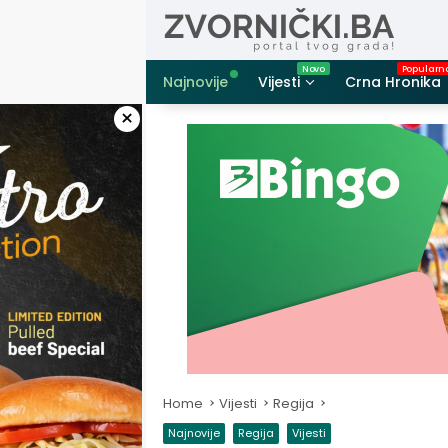
Skip
to
content
Najnovije
Vijesti
Crna Hronika
×
Home
Vijesti
Regija
Najnovije
Regija
Vijesti