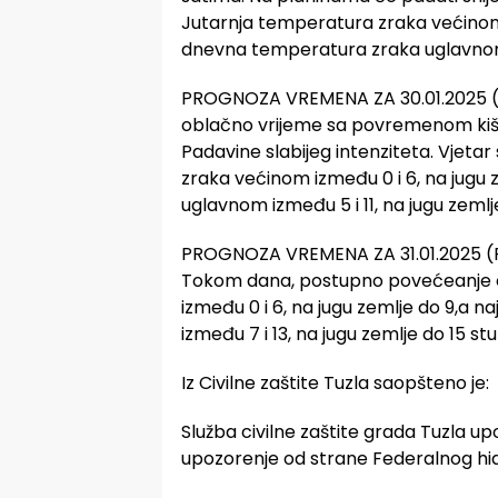
Jutarnja temperatura zraka većinom i
dnevna temperatura zraka uglavnom i
PROGNOZA VREMENA ZA 30.01.2025 (Če
oblačno vrijeme sa povremenom kišom
Padavine slabijeg intenziteta. Vjeta
zraka većinom između 0 i 6, na jugu
uglavnom između 5 i 11, na jugu zemlj
PROGNOZA VREMENA ZA 31.01.2025 (P
Tokom dana, postupno povećeanje o
između 0 i 6, na jugu zemlje do 9,a
između 7 i 13, na jugu zemlje do 15 st
Iz Civilne zaštite Tuzla saopšteno je:
Služba civilne zaštite grada Tuzla 
upozorenje od strane Federalnog hi