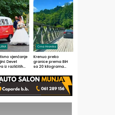
grama (FOTO)
LJINA
Crna Hronika
tivno vjenčanje
Krenuo preko
ljini: Devet
granice prema BiH
 iz različitih
sa 20 kilograma
va BiH
marihuane sakrivene
orilo
u automobilu
onosno da