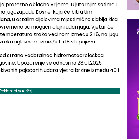
je pretežno oblačno vrijeme. U jutarnjim satima i
na jugozapadu Bosne, koja će biti u tim
ana, u ostalim dijelovima mjestimično slabija kiša.
ovremeno su mogući i olujni udari juga. Vjetar će
a temperatura zraka većinom između 2 i 8, na jugu
zraka uglavnom između 11 i 18 stupnjeva.
od strane Federalnog hidrometeorološkog
govine. Upozorenje se odnosi na 28.01.2025.
ekivanih pojačanih udara vjetra brzine između 40 i
Reklamni sadržaj