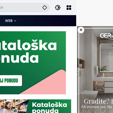
WEB
×