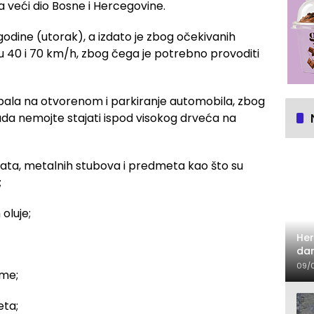
za veći dio Bosne i Hercegovine.
godine (utorak), a izdato je zbog očekivanih
u 40 i 70 km/h, zbog čega je potrebno provoditi
stabala na otvorenom i parkiranje automobila, zbog
da nemojte stajati ispod visokog drveća na
rata, metalnih stubova i predmeta kao što su
;
oluje;
Her
dan
09/
ume;
eta;