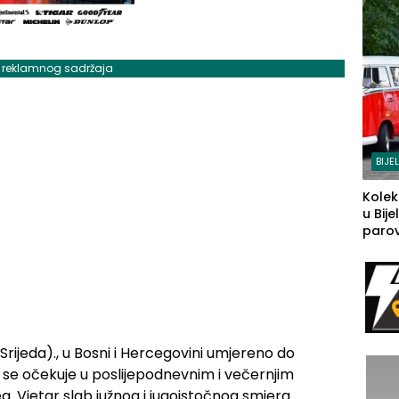
j reklamnog sadržaja
BIJE
Kolek
u Bije
parova
grado
izgov
sudb
jeda)., u Bosni i Hercegovini umjereno do
 se očekuje u poslijepodnevnim i večernjim
. Vjetar slab južnog i jugoistočnog smjera.