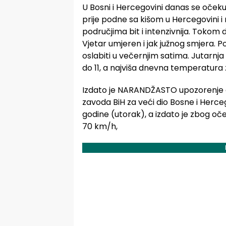
U Bosni i Hercegovini danas se očeku
prije podne sa kišom u Hercegovini i 
područjima bit i intenzivnija. Tokom d
Vjetar umjeren i jak južnog smjera. P
oslabiti u večernjim satima. Jutarnj
do 11, a najviša dnevna temperatura 
Izdato je NARANDŽASTO upozorenje 
zavoda BiH za veći dio Bosne i Herce
godine (utorak), a izdato je zbog oč
70 km/h,