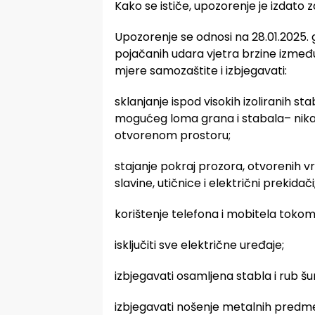
Kako se ističe, upozorenje je izdato 
Upozorenje se odnosi na 28.01.2025. 
pojačanih udara vjetra brzine izmeđ
mjere samozaštite i izbjegavati:
sklanjanje ispod visokih izoliranih 
mogućeg loma grana i stabala– nika
otvorenom prostoru;
stajanje pokraj prozora, otvorenih v
slavine, utičnice i električni prekidači
korištenje telefona i mobitela tokom 
isključiti sve električne uređaje;
izbjegavati osamljena stabla i rub š
izbjegavati nošenje metalnih predm