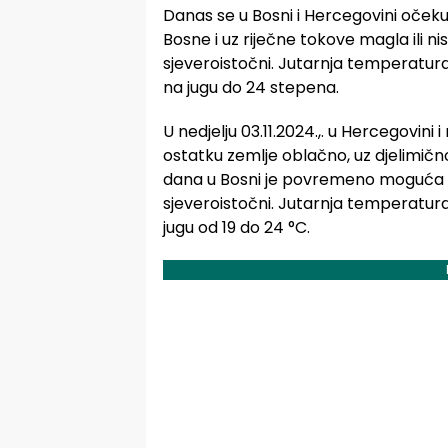
Danas se u Bosni i Hercegovini oček
Bosne i uz riječne tokove magla ili n
sjeveroistočni. Jutarnja temperatura 
na jugu do 24 stepena.
U nedjelju 03.11.2024.,. u Hercegovin
ostatku zemlje oblačno, uz djelimičn
dana u Bosni je povremeno moguća sla
sjeveroistočni. Jutarnja temperatura 
jugu od 19 do 24 °C.