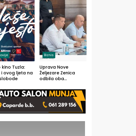
(FOTO)
ovije
Biznis
 kino Tuzla:
Uprava Nove
 i ovog ljeta na
Željezare Zenica
 slobode
odbila oba
prijedloga Vlade
FBiH: Ustrajni da je
stečaj jedino rješenje