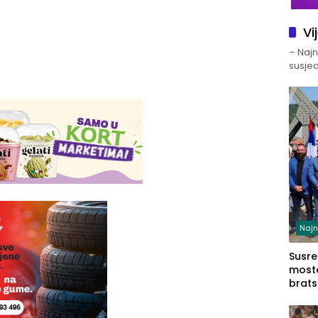
Vi
– Najno
susjed
Najn
Susret
mosto
brats
Zvorn
Zvorn