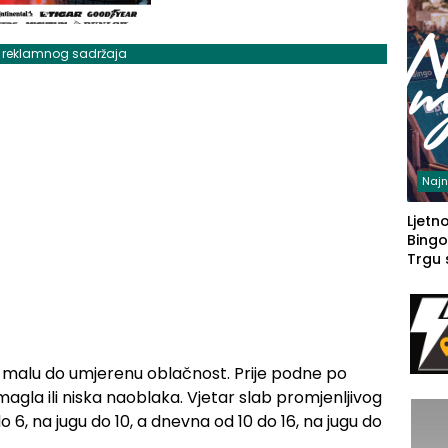
j reklamnog sadržaja
Najn
Ljetno
Bingo
Trgu
z malu do umjerenu oblačnost. Prije podne po
agla ili niska naoblaka. Vjetar slab promjenljivog
6, na jugu do 10, a dnevna od 10 do 16, na jugu do