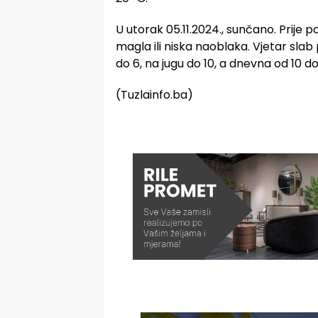
U utorak 05.11.2024., sunčano. Prije 
magla ili niska naoblaka. Vjetar sla
do 6, na jugu do 10, a dnevna od 10 do 
(Tuzlainfo.ba)