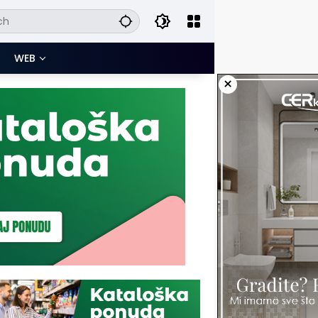
WEB
×