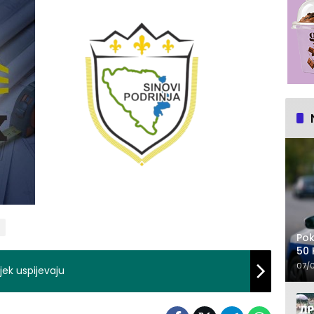
Pok
50 
07/
jek uspijevaju