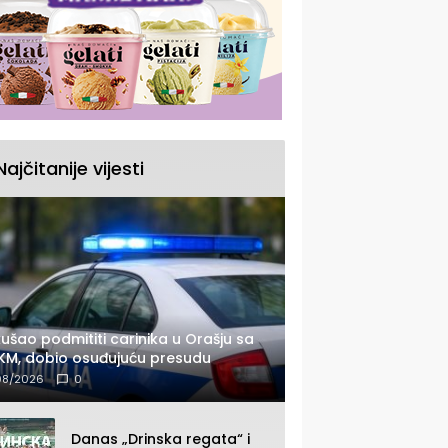
Najčitanije vijesti
ušao podmititi carinika u Orašju sa
KM, dobio osuđujuću presudu
08/2026
0
Danas „Drinska regata“ i