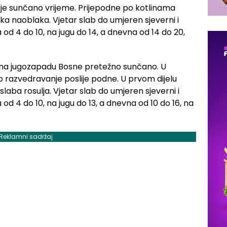
uje sunčano vrijeme. Prijepodne po kotlinama
iska naoblaka. Vjetar slab do umjeren sjeverni i
od 4 do 10, na jugu do 14, a dnevna od 14 do 20,
i i na jugozapadu Bosne pretežno sunčano. U
o razvedravanje poslije podne. U prvom dijelu
ba rosulja. Vjetar slab do umjeren sjeverni i
od 4 do 10, na jugu do 13, a dnevna od 10 do 16, na
Reklamni sadržaj