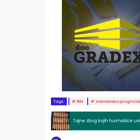
Tags:
BiH
vremenska prognoza
Tajne zbog kojih hurmašice uvi