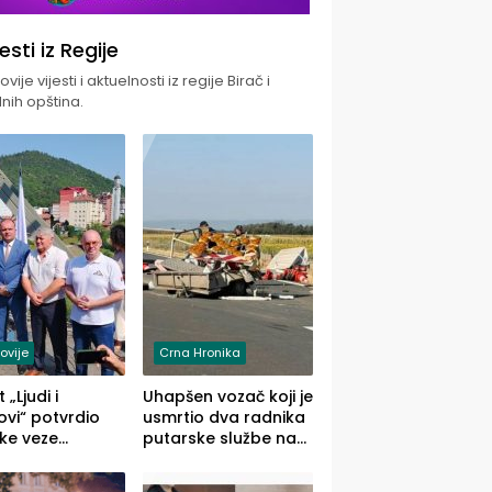
jesti iz Regije
vije vijesti i aktuelnosti iz regije Birač i
nih opština.
ovije
Crna Hronika
 „Ljudi i
Uhapšen vozač koji je
vi“ potvrdio
usmrtio dva radnika
ke veze
putarske službe na
ika i Malog
putu od Loznice
ika
prema Šapcu