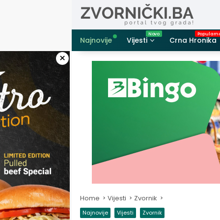
Skip
to
content
Najnovije
Vijesti
Crna Hronika
×
Home
Vijesti
Zvornik
Najnovije
Vijesti
Zvornik