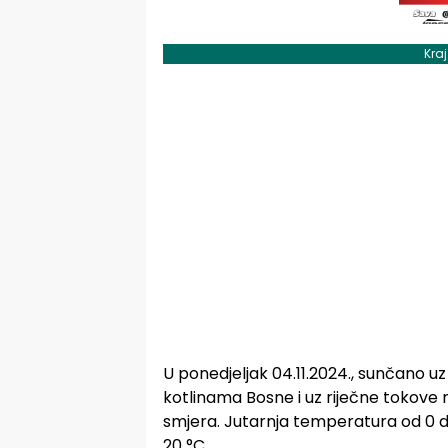
Kra
U ponedjeljak 04.11.2024., sunčano u
kotlinama Bosne i uz riječne tokove m
smjera. Jutarnja temperatura od 0 do 
20 °C.