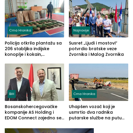
Crna Hronika
Najnovije
Policija otkrila plantažu sa
Susret „Ljudi i mostovi“
206 stabljika indijske
potvrdio bratske veze
konoplje i kokain,
Zvornika i Malog Zvornika
uhapšena jedna osoba
(FOTO)
BiH
Crna Hronika
Bosanskohercegovačke
Uhapšen vozač koji je
kompanije AS Holding i
usmrtio dva radnika
EDOM Connect zajedno se
putarske službe na putu
šire na tržište Maroka
od Loznice prema Šapcu
(FOTO)