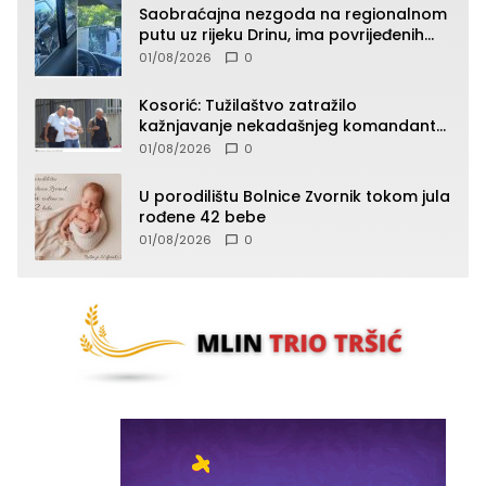
Saobraćajna nezgoda na regionalnom
putu uz rijeku Drinu, ima povrijeđenih
lica (FOTO)
01/08/2026
0
Kosorić: Tužilaštvo zatražilo
kažnjavanje nekadašnjeg komandanta
Vlaseničke brigade
01/08/2026
0
U porodilištu Bolnice Zvornik tokom jula
rođene 42 bebe
01/08/2026
0