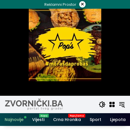
Skip
×
Reklamni Prostor
to
content
Najnovije
Vijesti
Crna Hronika
Sport
Ljepota i 