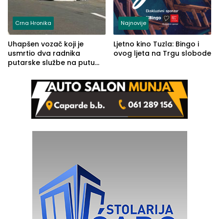
Crna Hronika
Najnovije
Uhapšen vozač koji je
Ljetno kino Tuzla: Bingo i
usmrtio dva radnika
ovog ljeta na Trgu slobode
putarske službe na putu
od Loznice prema Šapcu
(FOTO)