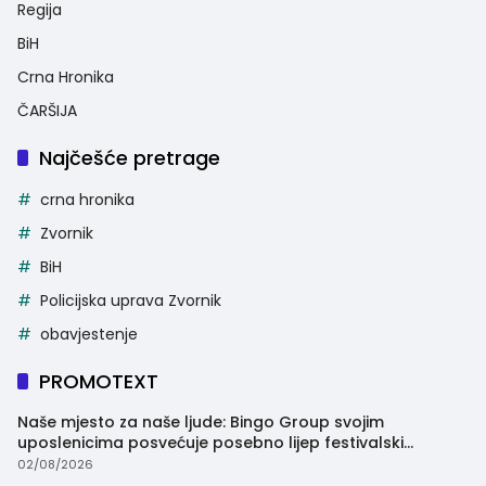
Regija
BiH
Crna Hronika
ČARŠIJA
Najčešće pretrage
crna hronika
Zvornik
BiH
Policijska uprava Zvornik
obavjestenje
PROMOTEXT
Naše mjesto za naše ljude: Bingo Group svojim
uposlenicima posvećuje posebno lijep festivalski
trenutak
02/08/2026