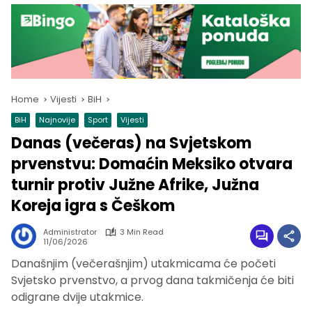
Home
Vijesti
BiH
BiH
Najnovije
Sport
Vijesti
Danas (večeras) na Svjetskom
prvenstvu: Domaćin Meksiko otvara
turnir protiv Južne Afrike, Južna
Koreja igra s Češkom
Administrator
3 Min Read
11/06/2026
Današnjim (večerašnjim) utakmicama će početi
Svjetsko prvenstvo, a prvog dana takmičenja će biti
odigrane dvije utakmice.