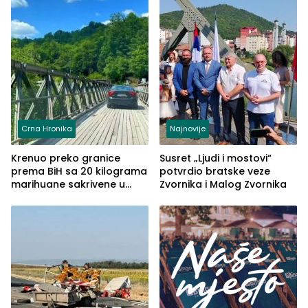
Crna Hronika
Najnovije
Krenuo preko granice
Susret „Ljudi i mostovi“
prema BiH sa 20 kilograma
potvrdio bratske veze
marihuane sakrivene u
Zvornika i Malog Zvornika
automobilu