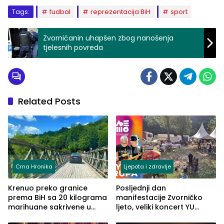
Tags:
fudbal
reprezentacija BiH
sport
Zvorničanin uhapšen zbog nanošenja
tjelesnih povreda
Related Posts
Crna Hronika
Ljepota i zdravlje
Krenuo preko granice
Posljednji dan
prema BiH sa 20 kilograma
manifestacije Zvorničko
marihuane sakrivene u
ljeto, veliki koncert YU
automobilu
grupe zatvara program