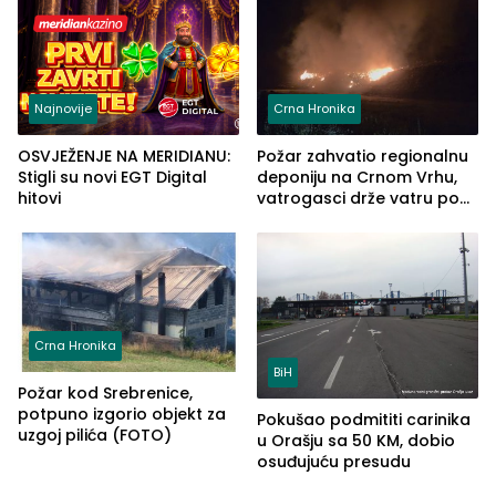
ove godine
Najnovije
Crna Hronika
OSVJEŽENJE NA MERIDIANU:
Požar zahvatio regionalnu
Stigli su novi EGT Digital
deponiju na Crnom Vrhu,
hitovi
vatrogasci drže vatru pod
kontrolom (FOTO)
Crna Hronika
BiH
Požar kod Srebrenice,
potpuno izgorio objekt za
Pokušao podmititi carinika
uzgoj pilića (FOTO)
u Orašju sa 50 KM, dobio
osuđujuću presudu