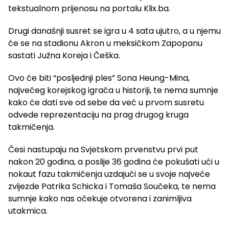
tekstualnom prijenosu na portalu Klix.ba.
Drugi današnji susret se igra u 4 sata ujutro, a u njemu
će se na stadionu Akron u meksičkom Zapopanu
sastati Južna Koreja i Češka.
Ovo će biti “posljednji ples” Sona Heung-Mina,
najvećeg korejskog igrača u historiji, te nema sumnje
kako će dati sve od sebe da već u prvom susretu
odvede reprezentaciju na prag drugog kruga
takmičenja.
Česi nastupaju na Svjetskom prvenstvu prvi put
nakon 20 godina, a poslije 36 godina će pokušati ući u
nokaut fazu takmičenja uzdajući se u svoje najveće
zvijezde Patrika Schicka i Tomaša Součeka, te nema
sumnje kako nas očekuje otvorena i zanimljiva
utakmica.