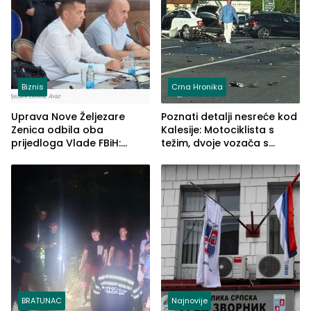
Biznis
Crna Hronika
Uprava Nove Željezare
Poznati detalji nesreće kod
Zenica odbila oba
Kalesije: Motociklista s
prijedloga Vlade FBiH:
težim, dvoje vozača s
Ustrajni da je stečaj jedino
lakšim povredama
rješenje
BRATUNAC
Najnovije