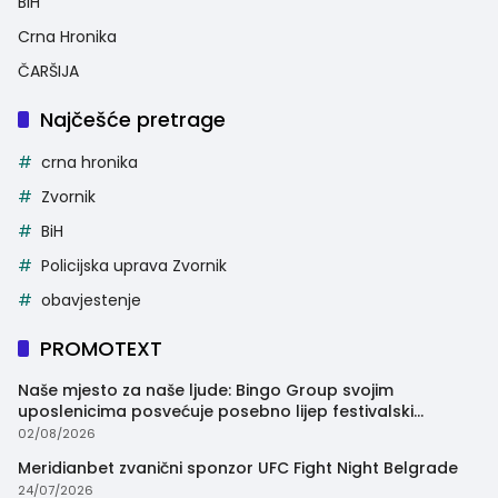
BiH
Crna Hronika
ČARŠIJA
Najčešće pretrage
crna hronika
Zvornik
BiH
Policijska uprava Zvornik
obavjestenje
PROMOTEXT
Naše mjesto za naše ljude: Bingo Group svojim
uposlenicima posvećuje posebno lijep festivalski
trenutak
02/08/2026
Meridianbet zvanični sponzor UFC Fight Night Belgrade
24/07/2026