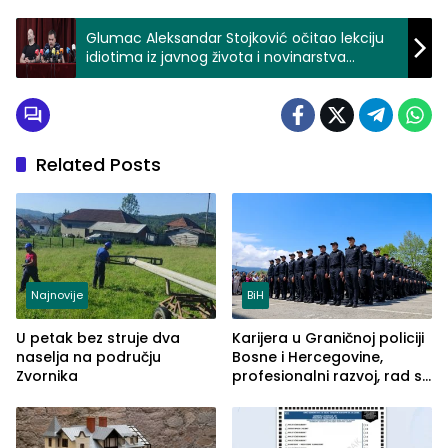
Glumac Aleksandar Stojković očitao lekciju
idiotima iz javnog života i novinarstva
(VIDEO)
Related Posts
Najnovije
BiH
U petak bez struje dva
Karijera u Graničnoj policiji
naselja na području
Bosne i Hercegovine,
Zvornika
profesionalni razvoj, rad sa
savremenom opremom i
služba građanima