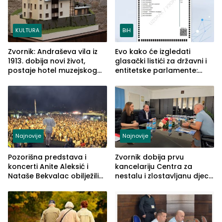
KULTURA
BiH
Zvornik: Andraševa vila iz
Evo kako će izgledati
1913. dobija novi život,
glasački listići za državni i
postaje hotel muzejskog
entitetske parlamente:
tipa
Najveće izmjene biće
vidljive na njima
Najnovije
Najnovije
Pozorišna predstava i
Zvornik dobija prvu
koncerti Anite Aleksić i
kancelariju Centra za
Nataše Bekvalac obilježili
nestalu i zlostavljanu djecu
četvrto veče Zvorničkog
u RS-u
ljeta (FOTO)