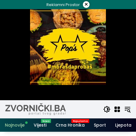
Skip
×
Reklamni Prostor
to
content
Najnovije
Vijesti
Crna Hronika
Sport
Ljepota i 