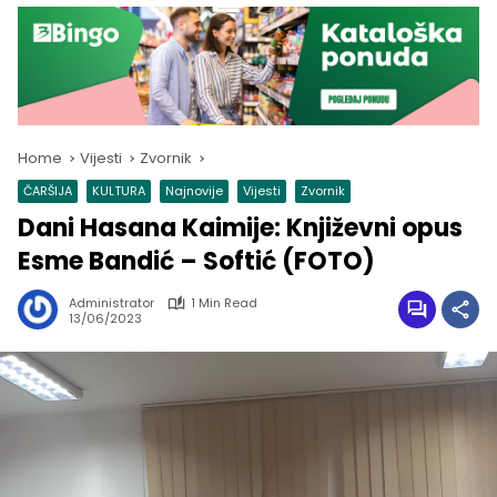
Home
Vijesti
Zvornik
ČARŠIJA
KULTURA
Najnovije
Vijesti
Zvornik
Dani Hasana Kaimije: Književni opus
Esme Bandić – Softić (FOTO)
Administrator
1 Min Read
13/06/2023