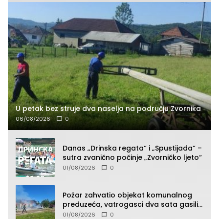
U petak bez struje dva naselja na području Zvornika
06/08/2026
0
Danas „Drinska regata“ i „Spustijada“ –
sutra zvanično počinje „Zvorničko ljeto“
01/08/2026
0
Požar zahvatio objekat komunalnog
preduzeća, vatrogasci dva sata gasili
vatru (FOTO)
01/08/2026
0