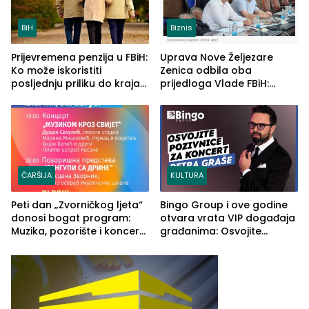
BiH
Biznis
Prijevremena penzija u FBiH:
Uprava Nove Željezare
Ko može iskoristiti
Zenica odbila oba
posljednju priliku do kraja
prijedloga Vlade FBiH:
2026. godine
Ustrajni da je stečaj jedino
rješenje
ČARŠIJA
KULTURA
Peti dan „Zvorničkog ljeta“
Bingo Group i ove godine
donosi bogat program:
otvara vrata VIP događaja
Muzika, pozorište i koncert
građanima: Osvojite
Stoje
ulaznice za koncert Petra
Graše