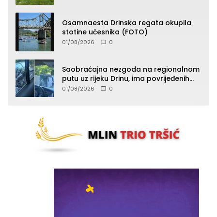
Osamnaesta Drinska regata okupila
stotine učesnika (FOTO)
01/08/2026
0
Saobraćajna nezgoda na regionalnom
putu uz rijeku Drinu, ima povrijeđenih
lica (FOTO)
01/08/2026
0