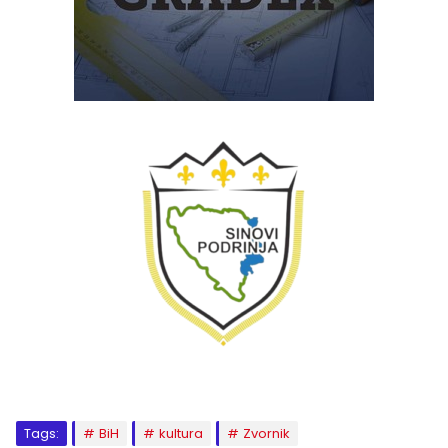
Tags:
BiH
kultura
Zvornik