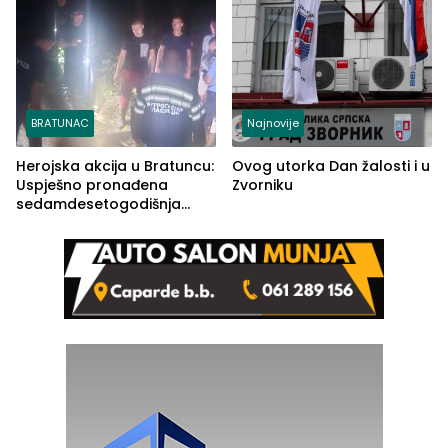
BRATUNAC
Najnovije
Herojska akcija u Bratuncu:
Ovog utorka Dan žalosti i u
Uspješno pronađena
Zvorniku
sedamdesetogodišnja
Ivanka Lazić, rodom iz
Kravice.