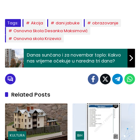
Tags:
Akcija
dani jabuke
obrazovanje
Osnovna škola Desanka Maksimović
Osnovna skola Krizevici
Danas sunčano i za novembar toplo: Kakvo
nas vrijeme očekuje u naredna tri dana?
Related Posts
KULTURA
BiH