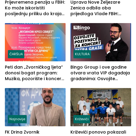
Prijevremena penzija u FBiH:
Uprava Nove Željezare
Ko može iskoristiti
Zenica odbila oba
posljednju priliku do kraja
prijedloga Vlade FBiH:
2026. godine
Ustrajni da je stečaj jedino
rješenje
ČARŠIJA
KULTURA
Peti dan „Zvorničkog ljeta“
Bingo Group i ove godine
donosi bogat program:
otvara vrata VIP događaja
Muzika, pozorište i koncert
građanima: Osvojite
Stoje
ulaznice za koncert Petra
Graše
Najnovije
Križevići
FK Drina Zvornik
Križevići ponovo pokazali