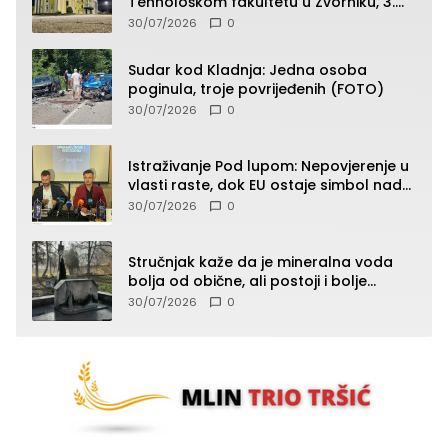
Tehnološkom fakultetu u Zvorniku, 3.
septembra u 9.00 časova
30/07/2026
0
Sudar kod Kladnja: Jedna osoba
poginula, troje povrijeđenih (FOTO)
30/07/2026
0
Istraživanje Pod lupom: Nepovjerenje u
vlasti raste, dok EU ostaje simbol nade
građana
30/07/2026
0
Stručnjak kaže da je mineralna voda
bolja od obične, ali postoji i bolje
rješenje
30/07/2026
0