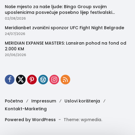
Naše mjesto za naše ljude: Bingo Group svojim
uposlenicima posvećuje posebno lijep festivalski
trenutak
02/08/2026
Meridianbet zvanični sponzor UFC Fight Night Belgrade
24/07/2026
MERIDIAN EXPANSE MASTERS: Lansiran pohod na fond od
2.000 KM
20/06/2026
Početna
Impressum
Uslovi korištenja
Kontakt-Marketing
Powered by WordPress
-
Theme: wpmedia.