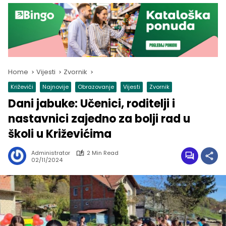
Home
Vijesti
Zvornik
Križevići
Najnovije
Obrazovanje
Vijesti
Zvornik
Dani jabuke: Učenici, roditelji i
nastavnici zajedno za bolji rad u
školi u Križevićima
Administrator
2 Min Read
02/11/2024