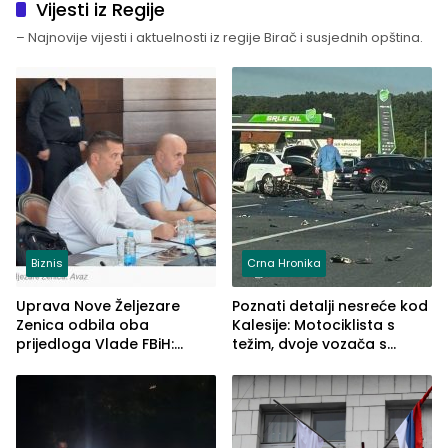
Vijesti iz Regije
– Najnovije vijesti i aktuelnosti iz regije Birač i susjednih opština.
Biznis
Crna Hronika
Uprava Nove Željezare
Poznati detalji nesreće kod
Zenica odbila oba
Kalesije: Motociklista s
prijedloga Vlade FBiH:
težim, dvoje vozača s
Ustrajni da je stečaj jedino
lakšim povredama
rješenje