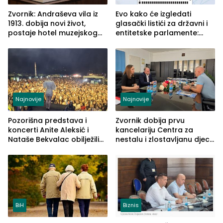
Zvornik: Andraševa vila iz
Evo kako će izgledati
1913. dobija novi život,
glasački listići za državni i
postaje hotel muzejskog
entitetske parlamente:
tipa
Najveće izmjene biće
vidljive na njima
Najnovije
Najnovije
Pozorišna predstava i
Zvornik dobija prvu
koncerti Anite Aleksić i
kancelariju Centra za
Nataše Bekvalac obilježili
nestalu i zlostavljanu djecu
četvrto veče Zvorničkog
u RS-u
ljeta (FOTO)
BiH
Biznis