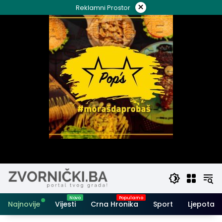
Skip
×
Reklamni Prostor
to
content
Najnovije
Vijesti
Crna Hronika
Sport
Ljepota i 