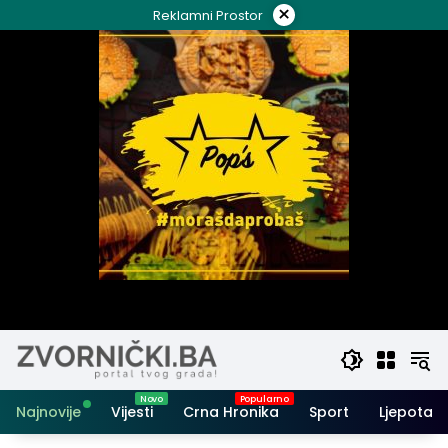
Skip
×
Reklamni Prostor
to
content
Najnovije
Vijesti
Crna Hronika
Sport
Ljepota i 