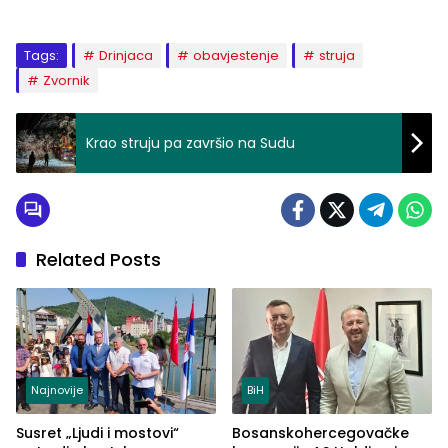
Tags:
Drinjaca
obavjestenje
struja
Zvornik
Krao struju pa završio na Sudu
Related Posts
Najnovije
BiH
Susret „Ljudi i mostovi“
Bosanskohercegovačke