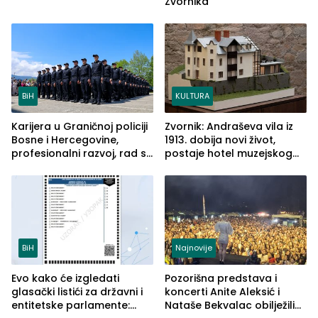
Zvornika
BiH
KULTURA
Karijera u Graničnoj policiji
Zvornik: Andraševa vila iz
Bosne i Hercegovine,
1913. dobija novi život,
profesionalni razvoj, rad sa
postaje hotel muzejskog
savremenom opremom i
tipa
služba građanima
BiH
Najnovije
Evo kako će izgledati
Pozorišna predstava i
glasački listići za državni i
koncerti Anite Aleksić i
entitetske parlamente:
Nataše Bekvalac obilježili