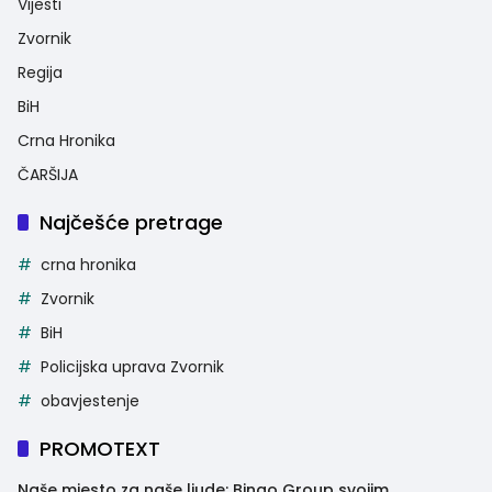
Vijesti
Zvornik
Regija
BiH
Crna Hronika
ČARŠIJA
Najčešće pretrage
crna hronika
Zvornik
BiH
Policijska uprava Zvornik
obavjestenje
PROMOTEXT
Naše mjesto za naše ljude: Bingo Group svojim