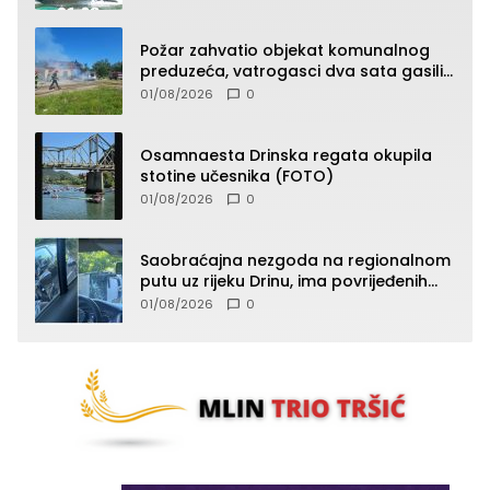
Požar zahvatio objekat komunalnog
preduzeća, vatrogasci dva sata gasili
vatru (FOTO)
01/08/2026
0
Osamnaesta Drinska regata okupila
stotine učesnika (FOTO)
01/08/2026
0
Saobraćajna nezgoda na regionalnom
putu uz rijeku Drinu, ima povrijeđenih
lica (FOTO)
01/08/2026
0