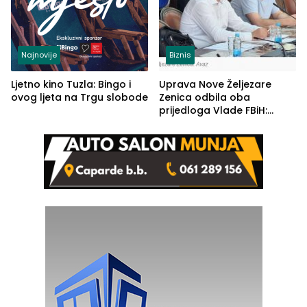
Najnovije
Biznis
Ljetno kino Tuzla: Bingo i
Uprava Nove Željezare
ovog ljeta na Trgu slobode
Zenica odbila oba
prijedloga Vlade FBiH:
Ustrajni da je stečaj jedino
rješenje