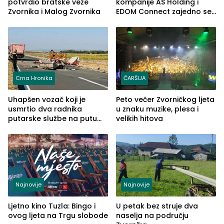
potvrdio bratske veze
kompanije AS Holding i
Zvornika i Malog Zvornika
EDOM Connect zajedno se
šire na tržište Maroka
Crna Hronika
ČARŠIJA
Uhapšen vozač koji je
Peto večer Zvorničkog ljeta
usmrtio dva radnika
u znaku muzike, plesa i
putarske službe na putu
velikih hitova
od Loznice prema Šapcu
(FOTO)
Najnovije
Najnovije
Ljetno kino Tuzla: Bingo i
U petak bez struje dva
ovog ljeta na Trgu slobode
naselja na području