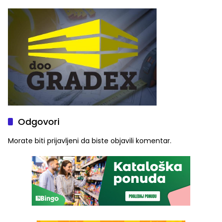
Najveće izmjene biće
četvrto veče Zvorničkog
vidljive na njima
ljeta (FOTO)
Odgovori
Morate biti
prijavljeni
da biste objavili komentar.