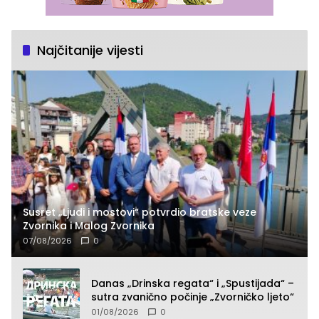
Najčitanije vijesti
Susret „Ljudi i mostovi“ potvrdio bratske veze
Zvornika i Malog Zvornika
07/08/2026
0
Danas „Drinska regata“ i „Spustijada“ –
sutra zvanično počinje „Zvorničko ljeto“
01/08/2026
0