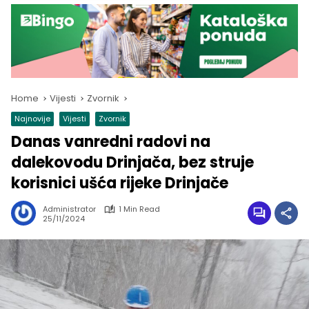
Home
Vijesti
Zvornik
Najnovije
Vijesti
Zvornik
Danas vanredni radovi na
dalekovodu Drinjača, bez struje
korisnici ušća rijeke Drinjače
Administrator
1 Min Read
25/11/2024