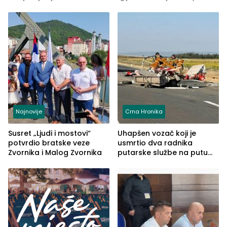
Najnovije
Crna Hronika
Susret „Ljudi i mostovi“
Uhapšen vozač koji je
potvrdio bratske veze
usmrtio dva radnika
Zvornika i Malog Zvornika
putarske službe na putu
od Loznice prema Šapcu
(FOTO)