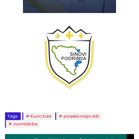
Tags:
Kucic Kula
posjeta majci Aiši
zvornički.ba