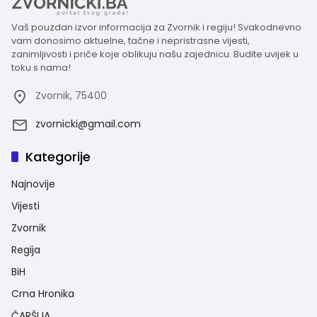
Vaš pouzdan izvor informacija za Zvornik i regiju! Svakodnevno
vam donosimo aktuelne, tačne i nepristrasne vijesti,
zanimljivosti i priče koje oblikuju našu zajednicu. Budite uvijek u
toku s nama!
Zvornik, 75400
zvornicki@gmail.com
Kategorije
Najnovije
Vijesti
Zvornik
Regija
BiH
Crna Hronika
ČARŠIJA