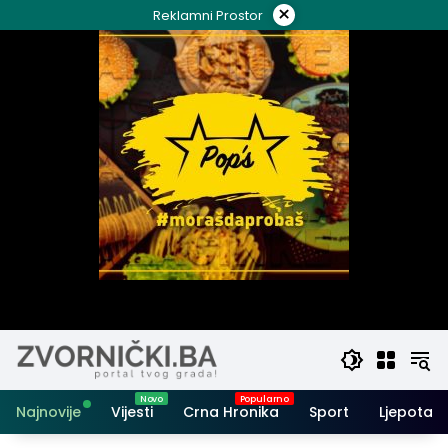
Skip
×
Reklamni Prostor
to
content
Najnovije
Vijesti
Crna Hronika
Sport
Ljepota i 