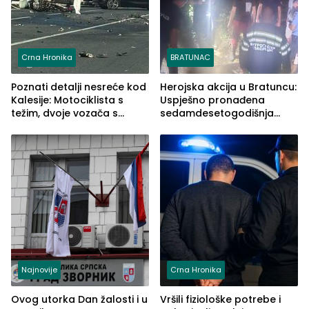
Crna Hronika
BRATUNAC
Poznati detalji nesreće kod
Herojska akcija u Bratuncu:
Kalesije: Motociklista s
Uspješno pronađena
težim, dvoje vozača s
sedamdesetogodišnja
lakšim povredama
Ivanka Lazić, rodom iz
Kravice.
Najnovije
Crna Hronika
Ovog utorka Dan žalosti i u
Vršili fiziološke potrebe i