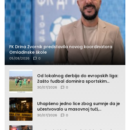
FK Drina Zvornik predstavila novog koordinatora
Omladinske škole
05/08/2026
0
Od lokalnog derbija do evropskih liga:
Zašto fudbal dominira sportskim
klađenjem
30/07/2026
0
Uhapšeno jedno lice zbog sumnje da je
učestvovalo u masovnoj tuči,
maloljetnik zadobio povrede
30/07/2026
0