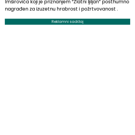
Imširovića koji je priznanjem “Zlatni ljiljan” posthumno
nagrađen za izuzetnu hrabrost i požrtvovanost .
Reklamni sadržaj