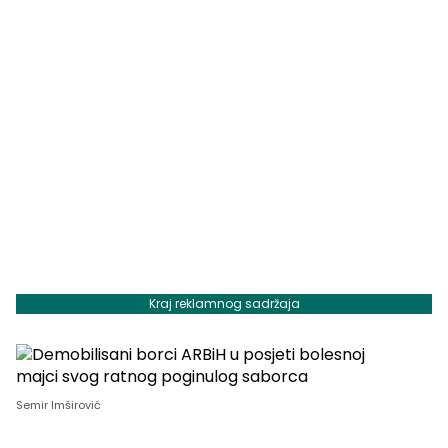
Kraj reklamnog sadržaja
Semir Imširović