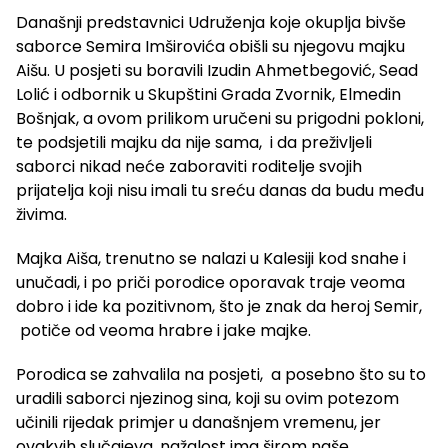
Današnji predstavnici Udruženja koje okuplja bivše
saborce Semira Imširovića obišli su njegovu majku
Aišu. U posjeti su boravili Izudin Ahmetbegović, Sead
Lolić i odbornik u Skupštini Grada Zvornik, Elmedin
Bošnjak, a ovom prilikom uručeni su prigodni pokloni,
te podsjetili majku da nije sama, i da preživljeli
saborci nikad neće zaboraviti roditelje svojih
prijatelja koji nisu imali tu sreću danas da budu među
živima.
Majka Aiša, trenutno se nalazi u Kalesiji kod snahe i
unučadi, i po priči porodice oporavak traje veoma
dobro i ide ka pozitivnom, što je znak da heroj Semir,
potiče od veoma hrabre i jake majke.
Porodica se zahvalila na posjeti, a posebno što su to
uradili saborci njezinog sina, koji su ovim potezom
učinili rijedak primjer u današnjem vremenu, jer
ovakvih slučajeva, nažalost ima širom naše