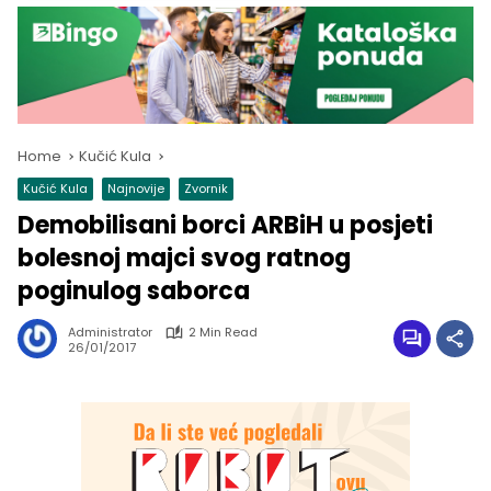
Home
Kučić Kula
Kučić Kula
Najnovije
Zvornik
Demobilisani borci ARBiH u posjeti
bolesnoj majci svog ratnog
poginulog saborca
Administrator
2 Min Read
26/01/2017