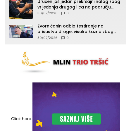
Uručen još jedan prekršajni nalog zbog
vrijeđanja drugog lica na području
Zvornika
30/07/2026
0
Zvorničanin odbio testiranje na
prisustvo droge, visoka kazna zbog
kršenja Zakona o osnovama
30/07/2026
0
bezbjednosti saobraćaja
Click here