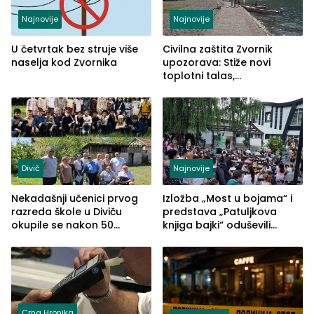
Najnovije
Najnovije
U četvrtak bez struje više
Civilna zaštita Zvornik
naselja kod Zvornika
upozorava: Stiže novi
toplotni talas,
temperature do 41 stepen
Divič
Najnovije
Nekadašnji učenici prvog
Izložba „Most u bojama“ i
razreda škole u Diviču
predstava „Patuljkova
okupile se nakon 50
knjiga bajki“ oduševili
godina, a učitelj Mustafa
posjetioce
Pašić im održao čas
(FOTO)
Crna Hronika