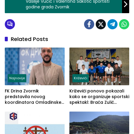
Vasilije Vučić i Valentina Šakotić sportisti
godine grada Zvornik
Related Posts
Najnovije
Križevići
FK Drina Zvornik
Križevići ponovo pokazali
predstavila novog
kako se organizuje sportski
koordinatora Omladinske
spektakl: Braća Zulić
škole
osvojila Križevići kup 2026