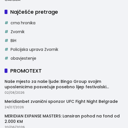
Najčešće pretrage
crna hronika
Zvornik
BiH
Policijska uprava Zvornik
obavjestenje
PROMOTEXT
Naše mjesto za naše ljude: Bingo Group svojim
uposlenicima posvećuje posebno lijep festivalski
trenutak
02/08/2026
Meridianbet zvanični sponzor UFC Fight Night Belgrade
24/07/2026
MERIDIAN EXPANSE MASTERS: Lansiran pohod na fond od
2.000 KM
20/06/2026