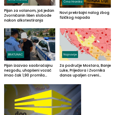
Crna Hronika
Pijan za volanom, još jedan
Novi prekršajni nalog zbog
Zvorničanin lišen slobode
fizičkog napada
nakon alkotestiranja
BRATUNAC
Najnovije
Pijan izazvao saobraćajnu
Za područje Mostara, Banje
nezgodu, uhapšeni vozač
Luke, Prijedora i Zvornika
imao čak 1,90 promila
danas upaljen crveni
alkohola u krvi
meteoalarm