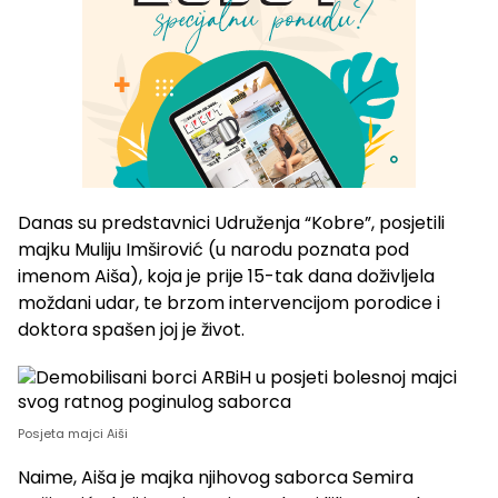
Danas su predstavnici Udruženja “Kobre”, posjetili
majku Muliju Imširović (u narodu poznata pod
imenom Aiša), koja je prije 15-tak dana doživljela
moždani udar, te brzom intervencijom porodice i
doktora spašen joj je život.
Posjeta majci Aiši
Naime, Aiša je majka njihovog saborca Semira