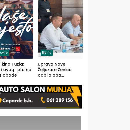
(FOTO)
ovije
Biznis
 kino Tuzla:
Uprava Nove
 i ovog ljeta na
Željezare Zenica
 slobode
odbila oba
prijedloga Vlade
FBiH: Ustrajni da je
stečaj jedino rješenje