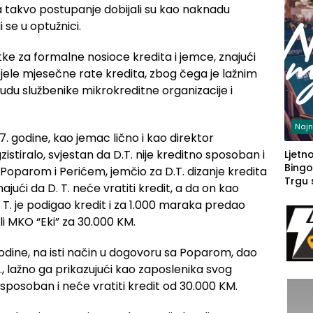
a takvo postupanje dobijali su kao naknadu
 se u optužnici.
tke za formalne nosioce kredita i jemce, znajući
pjele mjesečne rate kredita, zbog čega je lažnim
udu službenike mikrokreditne organizacije i
Najn
. godine, kao jemac lično i kao direktor
stiralo, svjestan da D.T. nije kreditno sposoban i
Ljetno
Bingo
 Poparom i Perićem, jemčio za D.T. dizanje kredita
Trgu
jući da D. T. neće vratiti kredit, a da on kao
 T. je podigao kredit i za 1.000 maraka predao
li MKO “Eki” za 30.000 KM.
godine, na isti način u dogovoru sa Poparom, dao
 lažno ga prikazujući kao zaposlenika svog
 sposoban i neće vratiti kredit od 30.000 KM.