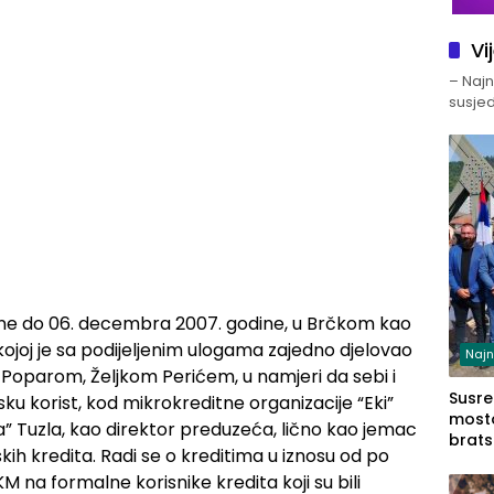
Vi
– Najno
susjed
ine do 06. decembra 2007. godine, u Brčkom kao
kojoj je sa podijeljenim ulogama zajedno djelovao
Najn
oparom, Željkom Perićem, u namjeri da sebi i
Susret
u korist, kod mikrokreditne organizacije “Eki”
mosto
ka” Tuzla, kao direktor preduzeća, lično kao jemac
brats
ih kredita. Radi se o kreditima u iznosu od po
Zvorn
M na formalne korisnike kredita koji su bili
Zvorn