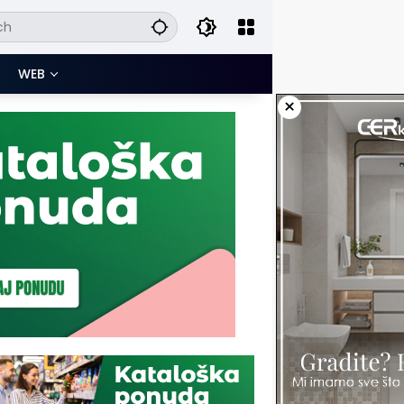
WEB
×