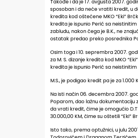
Takođe i da je 17. avgusta 2007. godi
sposoban i da neće vratiti kredit, u
kredita kod oštećene MKO “Eki” Brčk
kredita je ispunio Perić sa neistiniti
zabludu, nakon čega je B.K., ne znajući
ostatak predao preko posrednika Po
Osim toga i 10. seprembra 2007. god
za M. S. dizanje kredita kod MKO “Eki
kredita je ispunio Perić sa neistinit
M.S., je podigao kredit pa je za 1.0
Na isti način 06. decembra 2007. god
Poparom, dao lažnu dokumentaciju za
da vrati kredit, čime je omogućio D.T
30.000,00 KM, čime su oštetili “Eki” B
Isto tako, prema optužnici, u julu 20
Todorovićem i Draganom Terzićem, d