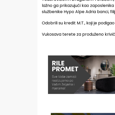
lažno ga prikazujući kao zaposlenik
službenike Hypo Alpe Adria banci, filij
Odobrili su kredit M.T., koji je podiga
Vukosava terete za produženo krivičn