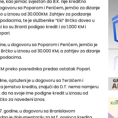
ne, kao jemac svjestan da B.K. nije kreditno
 dogovoru sa Poparom i Perićem, jemčio za dizanje
o u iznosu od 30.000KM. Zahtjev za podizanje
m podacima, te je službenike “Eki” Brčko doveo u
 ko su žiranti podigao kredit i za 1.000 KM i
pari.
ine, u dogovoru sa Poparom i Perićem, jemčio je
” Brčko u iznosu od 30.000 KM, a zahtjev za dizanje
im podacima.
00 KM preko posrednika predao ostatak Popari.
ine, optuženi je u dogovoru sa Terzićem i
 jemstvo kredita, znajući da D.T. nema namjeru
. da na svoje ime podigne kredit u iznosu od
rčko za navedeni iznos.
07. godine, u dogovoru sa Branislavom
ao je dokumentaciju za M.T. nosioca kredita,