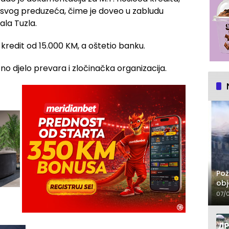
a svog preduzeća, čime je doveo u zabludu
ala Tuzla.
o kredit od 15.000 KM, a oštetio banku.
o djelo prevara i zločinačka organizacija.
Pož
obj
07/