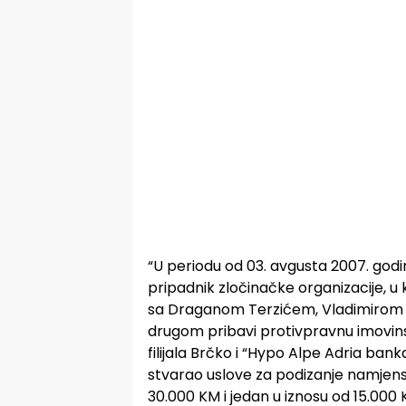
“U periodu od 03. avgusta 2007. god
pripadnik zločinačke organizacije, u 
sa Draganom Terzićem, Vladimirom P
drugom pribavi protivpravnu imovinsk
filijala Brčko i “Hypo Alpe Adria ban
stvarao uslove za podizanje namjensk
30.000 KM i jedan u iznosu od 15.000 K