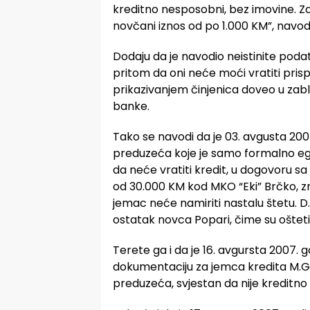
kreditno nesposobni, bez imovine. Z
novčani iznos od po 1.000 KM”, navodi
Dodaju da je navodio neistinite poda
pritom da oni neće moći vratiti pris
prikazivanjem činjenica doveo u zabl
banke.
Tako se navodi da je 03. avgusta 2007
preduzeća koje je samo formalno egzi
da neće vratiti kredit, u dogovoru sa
od 30.000 KM kod MKO “Eki” Brčko, zna
jemac neće namiriti nastalu štetu. D.
ostatak novca Popari, čime su ošteti
Terete ga i da je 16. avgursta 2007. 
dokumentaciju za jemca kredita M.G.,
preduzeća, svjestan da nije kreditno