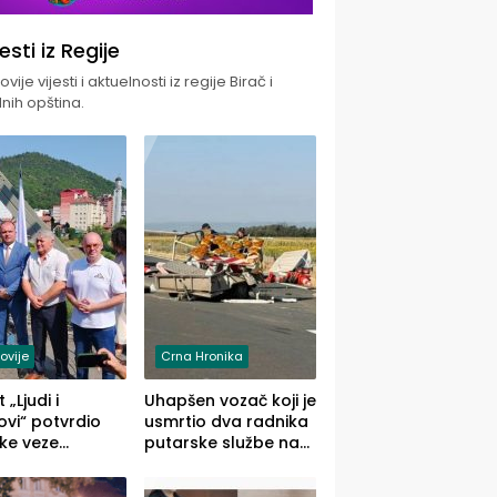
jesti iz Regije
vije vijesti i aktuelnosti iz regije Birač i
nih opština.
ovije
Crna Hronika
 „Ljudi i
Uhapšen vozač koji je
vi“ potvrdio
usmrtio dva radnika
ke veze
putarske službe na
ika i Malog
putu od Loznice
ika
prema Šapcu