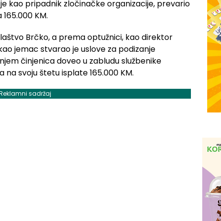
e kao pripadnik zločinačke organizacije, prevario
a 165.000 KM.
ilaštvo Brčko, a prema optužnici, kao direktor
 kao jemac stvarao je uslove za podizanje
anjem činjenica doveo u zabludu službenike
a na svoju štetu isplate 165.000 KM.
Reklamni sadržaj