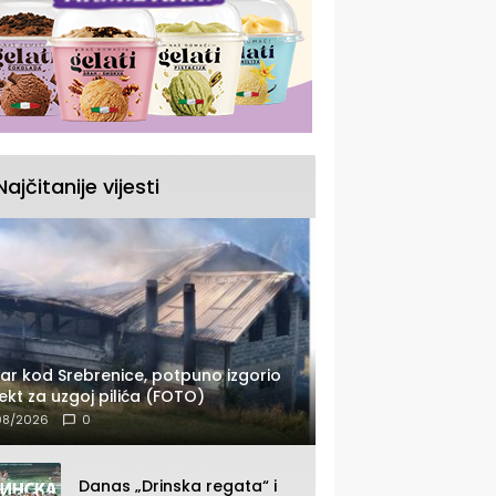
Najčitanije vijesti
ar kod Srebrenice, potpuno izgorio
ekt za uzgoj pilića (FOTO)
08/2026
0
Danas „Drinska regata“ i