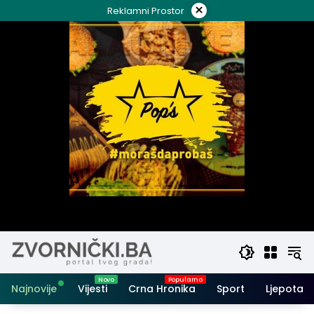
Skip
×
Reklamni Prostor
to
content
Najnovije
Vijesti
Crna Hronika
Sport
Ljepota i 