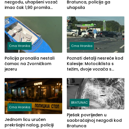
nezgodu, uhapšeni vozač
Bratunca, policija ga
imao čak 1,90 promila
uhapsila
alkohola u krvi
Crna Hronika
Crna Hronika
Policija pronašla nestali
Poznati detalji nesreće kod
čamac na Zvorničkom
Kalesije: Motociklista s
jezeru
težim, dvoje vozača s
lakšim povredama
BRATUNAC
Crna Hronika
Pješak povrijeđen u
Jednom licu uručen
saobraćajnoj nezgodi kod
prekršajni nalog, policiji
Bratunca