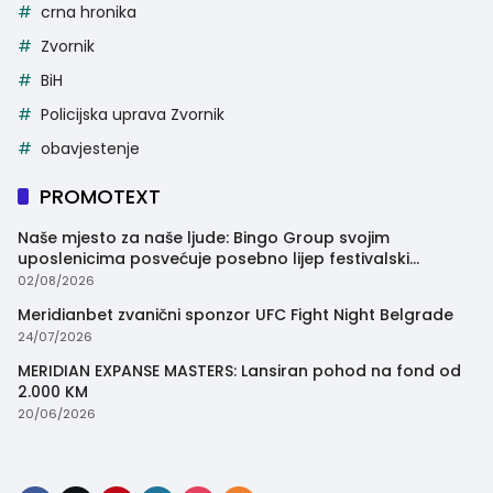
crna hronika
Zvornik
BiH
Policijska uprava Zvornik
obavjestenje
PROMOTEXT
Naše mjesto za naše ljude: Bingo Group svojim
uposlenicima posvećuje posebno lijep festivalski
trenutak
02/08/2026
Meridianbet zvanični sponzor UFC Fight Night Belgrade
24/07/2026
MERIDIAN EXPANSE MASTERS: Lansiran pohod na fond od
2.000 KM
20/06/2026