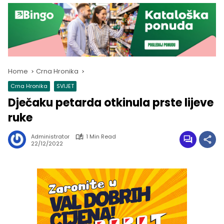
Home
Crna Hronika
Crna Hronika
SVIJET
Dječaku petarda otkinula prste lijeve
ruke
Administrator
1 Min Read
22/12/2022