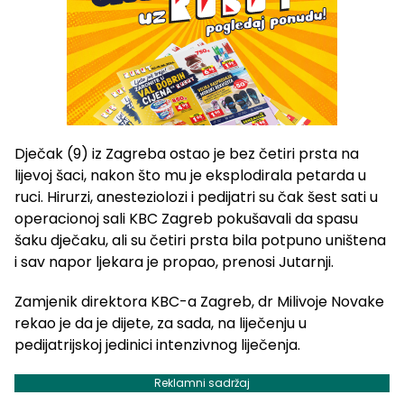
Dječak (9) iz Zagreba ostao je bez četiri prsta na
lijevoj šaci, nakon što mu je eksplodirala petarda u
ruci. Hirurzi, anesteziolozi i pedijatri su čak šest sati u
operacionoj sali KBC Zagreb pokušavali da spasu
šaku dječaku, ali su četiri prsta bila potpuno uništena
i sav napor ljekara je propao, prenosi Jutarnji.
Zamjenik direktora KBC-a Zagreb, dr Milivoje Novake
rekao je da je dijete, za sada, na liječenju u
pedijatrijskoj jedinici intenzivnog liječenja.
Reklamni sadržaj