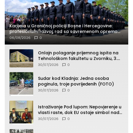
Karijera u Graničnoj policiji Bosne i Hercegovine:
profesionalni razvoj, rad sa savremenom opremom
i služba građanima
06/08/2026
0
Onlajn polaganje prijemnog ispita na
Tehnološkom fakultetu u Zvorniku, 3.
septembra u 9.00 časova
30/07/2026
0
Sudar kod Kladnja: Jedna osoba
poginula, troje povrijeđenih (FOTO)
30/07/2026
0
Istraživanje Pod lupom: Nepovjerenje u
vlasti raste, dok EU ostaje simbol nade
građana
30/07/2026
0