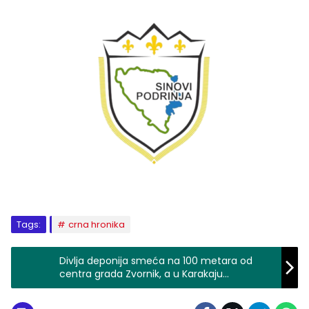
Tags:
crna hronika
Divlja deponija smeća na 100 metara od
centra grada Zvornik, a u Karakaju
stanovnici zgrade kod TŠC-a ogorčeni na
neredovan odvoz smeća