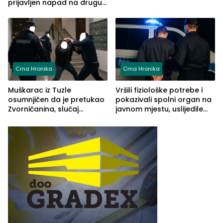
prijavljen napad na drugu
osobu!?
Crna Hronika
Crna Hronika
Muškarac iz Tuzle
Vršili fiziološke potrebe i
osumnjičen da je pretukao
pokazivali spolni organ na
Zvorničanina, slučaj
javnom mjestu, uslijedile
prijavljen tužilaštvu
kazne