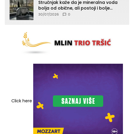
Stručnjak kaže da je mineralna voda
bolja od obične, ali postoji i bolje
rješenje
30/07/2026
0
Click here