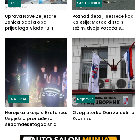
Biznis
Crna Hronika
Uprava Nove Željezare
Poznati detalji nesreće kod
Zenica odbila oba
Kalesije: Motociklista s
prijedloga Vlade FBiH:
težim, dvoje vozača s
Ustrajni da je stečaj jedino
lakšim povredama
rješenje
BRATUNAC
Najnovije
Herojska akcija u Bratuncu:
Ovog utorka Dan žalosti i u
Uspješno pronađena
Zvorniku
sedamdesetogodišnja
Ivanka Lazić, rodom iz
Kravice.