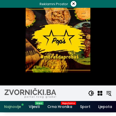
Skip
×
Reklamni Prostor
to
content
Najnovije
Vijesti
Crna Hronika
Sport
Ljepota i 