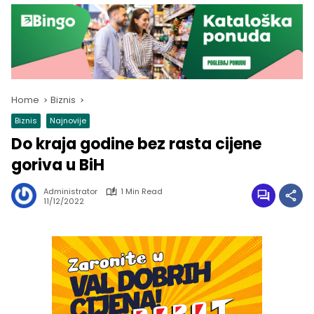
Home
Biznis
Biznis
Najnovije
Do kraja godine bez rasta cijene
goriva u BiH
Administrator
1 Min Read
11/12/2022