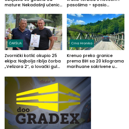
mature: Nekadašnji učenici
pasošima – spasio
TŠC-a okupili se u Zvorniku
porodično ljetovanje u
(FOTO)
Grčkoj
ČARŠIJA
Crna Hronika
Zvornički kotlić okupio 25
Krenuo preko granice
ekipa: Najbolja riblja čorba
prema BiH sa 20 kilograma
„Velizara 2“, a lovački gulaš
marihuane sakrivene u
„Red i Zaprska“ (FOTO)
automobilu