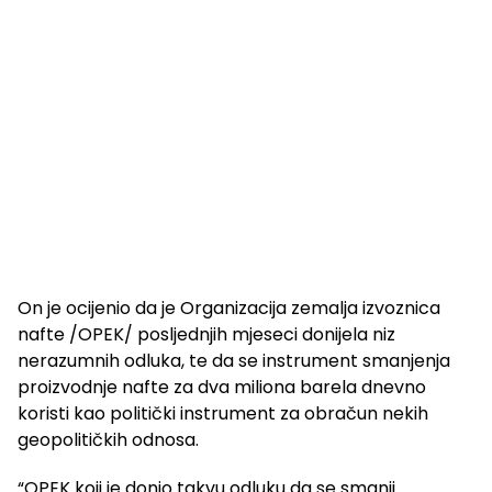
On je ocijenio da je Organizacija zemalja izvoznica
nafte /OPEK/ posljednjih mjeseci donijela niz
nerazumnih odluka, te da se instrument smanjenja
proizvodnje nafte za dva miliona barela dnevno
koristi kao politički instrument za obračun nekih
geopolitičkih odnosa.
“OPEK koji je donio takvu odluku da se smanji