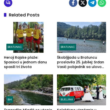
Related Posts
BRATUNAC
BRATUNAC
Heroji Rajske plaže:
Škobljijada u Bratuncu
Spasioci u jednom danu
proslavila 25. jubilej: Srđan
spasili tri života
Vasić pobjednik sa ulovom
od 2.040 grama (FOTO)
BiH
BIJELJINA
Tragedija: Mladić se utopio
Kolektivno vjenčanje u