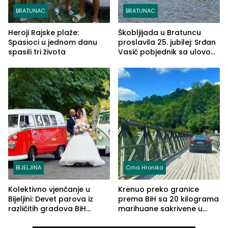
BRATUNAC
BRATUNAC
Heroji Rajske plaže:
Škobljijada u Bratuncu
Spasioci u jednom danu
proslavila 25. jubilej: Srđan
spasili tri života
Vasić pobjednik sa ulovom
od 2.040 grama (FOTO)
BIJELJINA
Crna Hronika
Kolektivno vjenčanje u
Krenuo preko granice
Bijeljini: Devet parova iz
prema BiH sa 20 kilograma
različitih gradova BiH
marihuane sakrivene u
izgovorilo sudbonosno da
automobilu