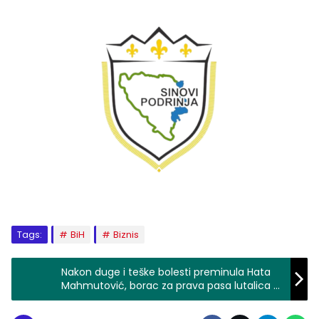
Tags:
BiH
Biznis
Nakon duge i teške bolesti preminula Hata
Mahmutović, borac za prava pasa lutalica u
Zvorniku