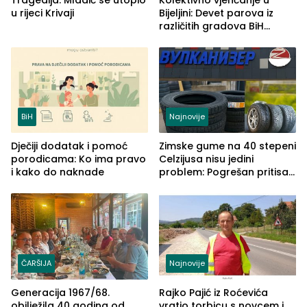
u rijeci Krivaji
Bijeljini: Devet parova iz
različitih gradova BiH
izgovorilo sudbonosno da
BiH
Najnovije
Dječiji dodatak i pomoć
Zimske gume na 40 stepeni
porodicama: Ko ima pravo
Celzijusa nisu jedini
i kako do naknade
problem: Pogrešan pritisak
može biti mnogo opasniji
ČARŠIJA
Najnovije
Generacija 1967/68.
Rajko Pajić iz Roćevića
obilježila 40 godina od
vratio torbicu s novcem i