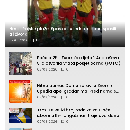
Heroji Rajske plaže: Spasioci u jednom danu spasili
tri života
09/08/2026
0
Počelo 25. „Zvorničko ljeto“: Andraševa
vila otvorila vrata posjetiocima (FOTO)
02/08/2026
0
Hitna pomoć Doma zdravlja Zvornik
uputila apel građanima: Pred nama su
temperature do 40°C, oprez zbog
02/08/2026
0
toplotnog udara
Traži se veliki broj radnika za Opće
izbore u BiH, angažman traje dva dana
02/08/2026
0