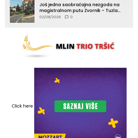
Još jedna saobraćajna nezgoda na
magistralnom putu Zvornik – Tuzla
(FOTO)
02/08/2026
0
Click here