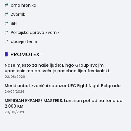
crna hronika
Zvornik
BiH
Policijska uprava Zvornik
obavjestenje
PROMOTEXT
Naše mjesto za naše ljude: Bingo Group svojim
uposlenicima posvećuje posebno lijep festivalski
trenutak
02/08/2026
Meridianbet zvanični sponzor UFC Fight Night Belgrade
24/07/2026
MERIDIAN EXPANSE MASTERS: Lansiran pohod na fond od
2.000 KM
20/06/2026