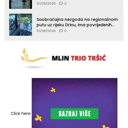
01/08/2026
0
Saobraćajna nezgoda na regionalnom
putu uz rijeku Drinu, ima povrijeđenih
lica (FOTO)
01/08/2026
0
Click here