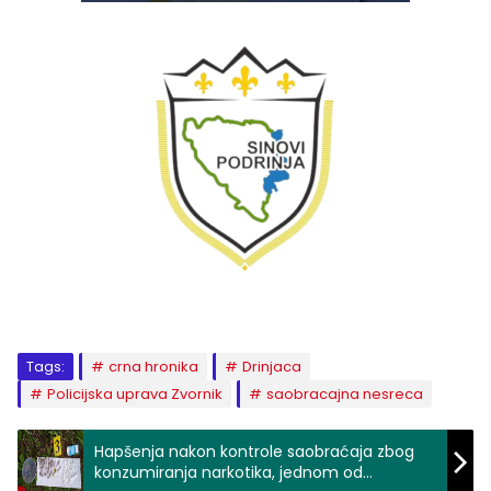
Tags:
crna hronika
Drinjaca
Policijska uprava Zvornik
saobracajna nesreca
Hapšenja nakon kontrole saobraćaja zbog
konzumiranja narkotika, jednom od