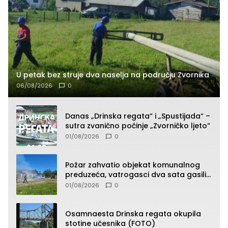
U petak bez struje dva naselja na području Zvornika
06/08/2026
0
Danas „Drinska regata“ i „Spustijada“ –
sutra zvanično počinje „Zvorničko ljeto“
01/08/2026
0
Požar zahvatio objekat komunalnog
preduzeća, vatrogasci dva sata gasili
vatru (FOTO)
01/08/2026
0
Osamnaesta Drinska regata okupila
stotine učesnika (FOTO)