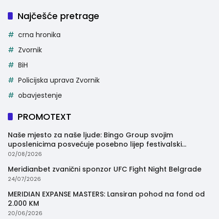
Najčešće pretrage
crna hronika
Zvornik
BiH
Policijska uprava Zvornik
obavjestenje
PROMOTEXT
Naše mjesto za naše ljude: Bingo Group svojim
uposlenicima posvećuje posebno lijep festivalski
trenutak
02/08/2026
Meridianbet zvanični sponzor UFC Fight Night Belgrade
24/07/2026
MERIDIAN EXPANSE MASTERS: Lansiran pohod na fond od
2.000 KM
20/06/2026