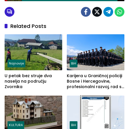
uhapšenih pronašli skoro 30 grama
marihuane
Related Posts
Najnovije
BiH
U petak bez struje dva
Karijera u Graničnoj policiji
naselja na području
Bosne i Hercegovine,
Zvornika
profesionalni razvoj, rad sa
savremenom opremom i
služba građanima
KULTURA
BiH