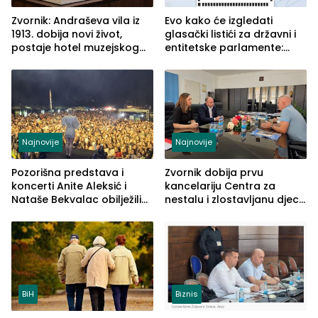
Zvornik: Andraševa vila iz
Evo kako će izgledati
1913. dobija novi život,
glasački listići za državni i
postaje hotel muzejskog
entitetske parlamente:
tipa
Najveće izmjene biće
vidljive na njima
Najnovije
Najnovije
Pozorišna predstava i
Zvornik dobija prvu
koncerti Anite Aleksić i
kancelariju Centra za
Nataše Bekvalac obilježili
nestalu i zlostavljanu djecu
četvrto veče Zvorničkog
u RS-u
ljeta (FOTO)
BiH
Biznis