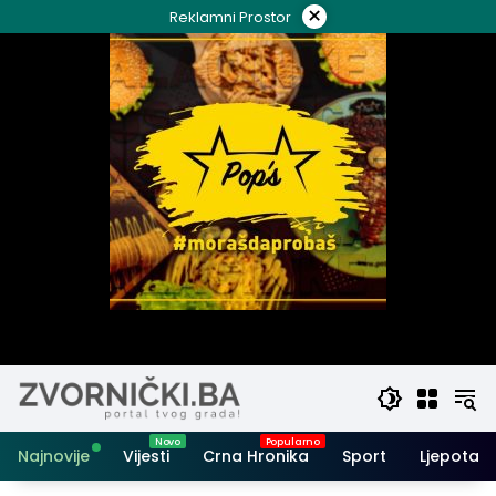
Skip
×
Reklamni Prostor
to
content
Najnovije
Vijesti
Crna Hronika
Sport
Ljepota i 