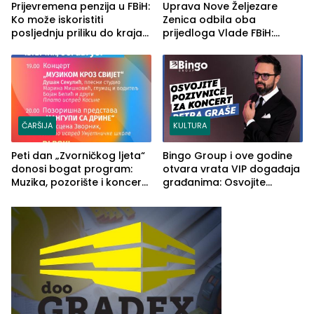
Prijevremena penzija u FBiH:
Uprava Nove Željezare
Ko može iskoristiti
Zenica odbila oba
posljednju priliku do kraja
prijedloga Vlade FBiH:
2026. godine
Ustrajni da je stečaj jedino
rješenje
ČARŠIJA
KULTURA
Peti dan „Zvorničkog ljeta“
Bingo Group i ove godine
donosi bogat program:
otvara vrata VIP događaja
Muzika, pozorište i koncert
građanima: Osvojite
Stoje
ulaznice za koncert Petra
Graše