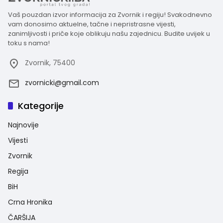
Vaš pouzdan izvor informacija za Zvornik i regiju! Svakodnevno
vam donosimo aktuelne, tačne i nepristrasne vijesti,
zanimljivosti i priče koje oblikuju našu zajednicu. Budite uvijek u
toku s nama!
Zvornik, 75400
zvornicki@gmail.com
Kategorije
Najnovije
Vijesti
Zvornik
Regija
BiH
Crna Hronika
ČARŠIJA