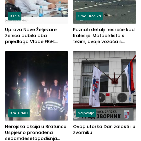
Biznis
Crna Hronika
Uprava Nove Željezare
Poznati detalji nesreće kod
Zenica odbila oba
Kalesije: Motociklista s
prijedloga Vlade FBiH:
težim, dvoje vozača s
Ustrajni da je stečaj jedino
lakšim povredama
rješenje
BRATUNAC
Najnovije
Herojska akcija u Bratuncu:
Ovog utorka Dan žalosti i u
Uspješno pronađena
Zvorniku
sedamdesetogodišnja