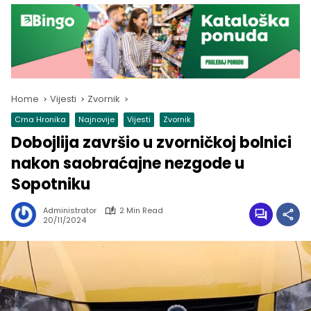
Home
Vijesti
Zvornik
Crna Hronika
Najnovije
Vijesti
Zvornik
Dobojlija završio u zvorničkoj bolnici
nakon saobraćajne nezgode u
Sopotniku
Administrator
2 Min Read
20/11/2024