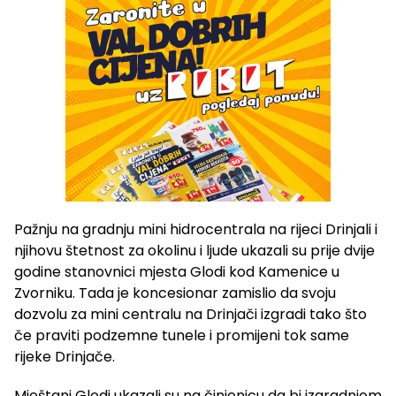
Pažnju na gradnju mini hidrocentrala na rijeci Drinjali i
njihovu štetnost za okolinu i ljude ukazali su prije dvije
godine stanovnici mjesta Glodi kod Kamenice u
Zvorniku. Tada je koncesionar zamislio da svoju
dozvolu za mini centralu na Drinjači izgradi tako što
če praviti podzemne tunele i promijeni tok same
rijeke Drinjače.
Mještani Glodi ukazali su na činjenicu da bi izgradnjom