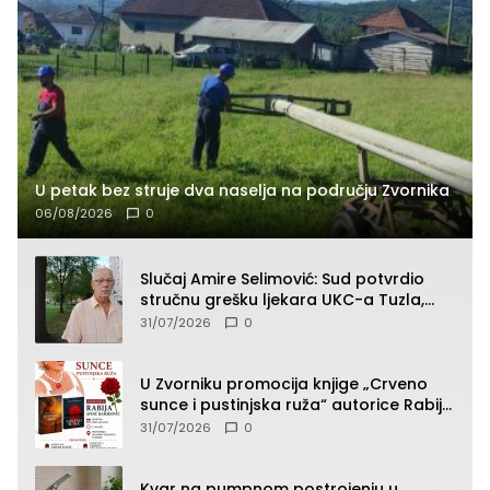
U petak bez struje dva naselja na području Zvornika
06/08/2026
0
Slučaj Amire Selimović: Sud potvrdio
stručnu grešku ljekara UKC-a Tuzla,
presudan dokaz ostala obdukcija
31/07/2026
0
U Zvorniku promocija knjige „Crveno
sunce i pustinjska ruža“ autorice Rabije
Avdić-Hamidović
31/07/2026
0
Kvar na pumpnom postrojenju u