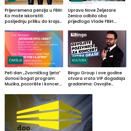
Prijevremena penzija u FBiH:
Uprava Nove Željezare
Ko može iskoristiti
Zenica odbila oba
posljednju priliku do kraja
prijedloga Vlade FBiH:
2026. godine
Ustrajni da je stečaj jedino
rješenje
ČARŠIJA
KULTURA
Peti dan „Zvorničkog ljeta“
Bingo Group i ove godine
donosi bogat program:
otvara vrata VIP događaja
Muzika, pozorište i koncert
građanima: Osvojite
Stoje
ulaznice za koncert Petra
Graše