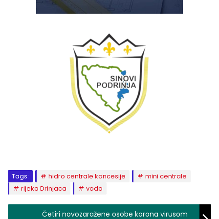
Tags:
hidro centrale koncesije
mini centrale
rijeka Drinjaca
voda
Četiri novozaražene osobe korona virusom