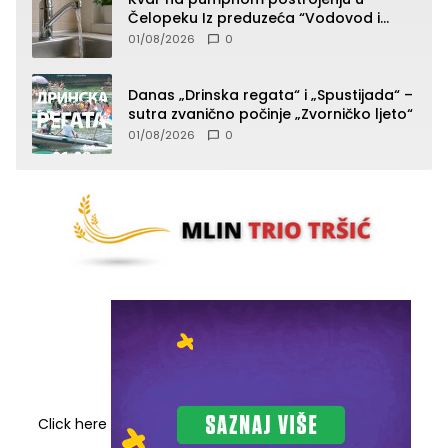
Čelopeku Iz preduzeća “Vodovod i
komunalije”
01/08/2026
0
Danas „Drinska regata“ i „Spustijada“ –
sutra zvanično počinje „Zvorničko ljeto“
01/08/2026
0
Click here