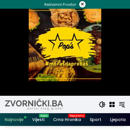
Skip
×
Reklamni Prostor
to
content
Najnovije
Vijesti
Crna Hronika
Sport
Ljepota i 