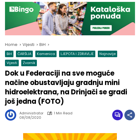
Home
Vijesti
BiH
BiH
ČARŠIJA
Kamenica
LJEPOTA I ZDRAVLJE
Najnovije
Vijesti
Zvornik
Dok u Federaciji na sve moguće
načine obustavljaju gradnju mini
hidroelektrana, na Drinjači se gradi
još jedna (FOTO)
Administrator
1 Min Read
08/08/2020