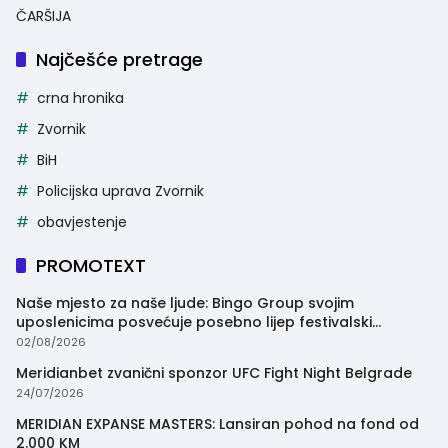
ČARŠIJA
Najčešće pretrage
crna hronika
Zvornik
BiH
Policijska uprava Zvornik
obavjestenje
PROMOTEXT
Naše mjesto za naše ljude: Bingo Group svojim
uposlenicima posvećuje posebno lijep festivalski
trenutak
02/08/2026
Meridianbet zvanični sponzor UFC Fight Night Belgrade
24/07/2026
MERIDIAN EXPANSE MASTERS: Lansiran pohod na fond od
2.000 KM