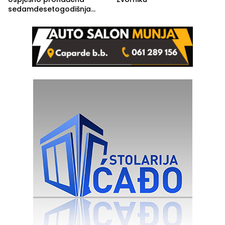
sedamdesetogodišnja
Ivanka Lazić, rodom iz
Kravice.