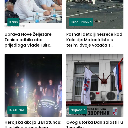
Biznis
Crna Hronika
Uprava Nove Željezare
Poznati detalji nesreće kod
Zenica odbila oba
Kalesije: Motociklista s
prijedloga Vlade FBiH:
težim, dvoje vozača s
Ustrajni da je stečaj jedino
lakšim povredama
rješenje
BRATUNAC
Najnovije
Herojska akcija u Bratuncu:
Ovog utorka Dan žalosti i u
Uspješno pronađena
Zvorniku