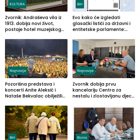
KULTURA
BiH
Zvornik: Andraševa vila iz
Evo kako će izgledati
1913. dobija novi život,
glasački listići za državni i
postaje hotel muzejskog
entitetske parlamente:
tipa
Najveće izmjene biće
vidljive na njima
Najnovije
Najnovije
Pozorišna predstava i
Zvornik dobija prvu
koncerti Anite Aleksić i
kancelariju Centra za
Nataše Bekvalac obilježili
nestalu i zlostavljanu djecu
četvrto veče Zvorničkog
u RS-u
ljeta (FOTO)
BiH
Biznis