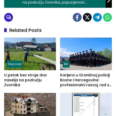
na području Zvornika, popunjenost
kapaciteta kovid odjeljenja zvorničke bolnice
na 50%
Related Posts
Najnovije
BiH
U petak bez struje dva
Karijera u Graničnoj policiji
naselja na području
Bosne i Hercegovine:
Zvornika
profesionalni razvoj, rad sa
savremenom opremom i
služba građanima