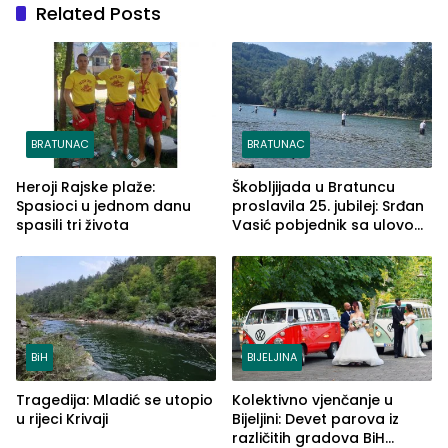
Related Posts
BRATUNAC
BRATUNAC
Heroji Rajske plaže:
Škobljijada u Bratuncu
Spasioci u jednom danu
proslavila 25. jubilej: Srđan
spasili tri života
Vasić pobjednik sa ulovom
od 2.040 grama (FOTO)
BiH
BIJELJINA
Tragedija: Mladić se utopio
Kolektivno vjenčanje u
u rijeci Krivaji
Bijeljini: Devet parova iz
različitih gradova BiH