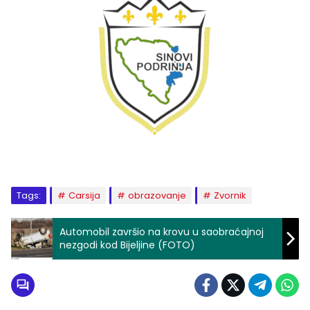
Tags:
Carsija
obrazovanje
Zvornik
Automobil završio na krovu u saobraćajnoj
nezgodi kod Bijeljine (FOTO)