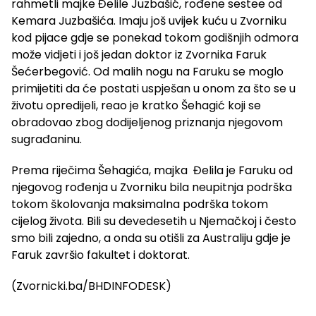
rahmetli majke Đelile Juzbašić, rođene sestee od
Kemara Juzbašića. Imaju još uvijek kuću u Zvorniku
kod pijace gdje se ponekad tokom godišnjih odmora
može vidjeti i još jedan doktor iz Zvornika Faruk
Šećerbegović. Od malih nogu na Faruku se moglo
primijetiti da će postati uspješan u onom za što se u
životu opredijeli, reao je kratko Šehagić koji se
obradovao zbog dodijeljenog priznanja njegovom
sugrađaninu.
Prema riječima Šehagića, majka Đelila je Faruku od
njegovog rođenja u Zvorniku bila neupitnja podrška
tokom školovanja maksimalna podrška tokom
cijelog života. Bili su devedesetih u Njemačkoj i često
smo bili zajedno, a onda su otišli za Australiju gdje je
Faruk završio fakultet i doktorat.
(Zvornicki.ba/BHDINFODESK)