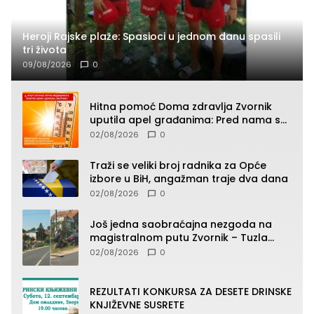
Heroji Rajske plaže: Spasioci u jednom danu spasili
tri života
09/08/2026
0
Hitna pomoć Doma zdravlja Zvornik
uputila apel građanima: Pred nama su
temperature do 40°C, oprez zbog
02/08/2026
0
toplotnog udara
Traži se veliki broj radnika za Opće
izbore u BiH, angažman traje dva dana
02/08/2026
0
Još jedna saobraćajna nezgoda na
magistralnom putu Zvornik – Tuzla
(FOTO)
02/08/2026
0
REZULTATI KONKURSA ZA DESETE DRINSKE
KNJIŽEVNE SUSRETE