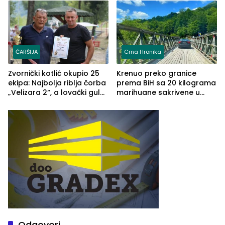
(FOTO)
Grčkoj
ČARŠIJA
Crna Hronika
Zvornički kotlić okupio 25
Krenuo preko granice
ekipa: Najbolja riblja čorba
prema BiH sa 20 kilograma
„Velizara 2“, a lovački gulaš
marihuane sakrivene u
„Red i Zaprska“ (FOTO)
automobilu
Odgovori