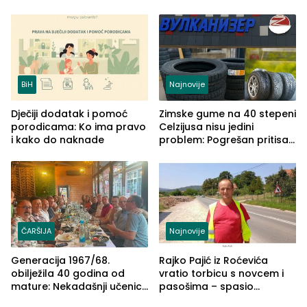
izgovorilo sudbonosno da
BiH
Najnovije
Dječiji dodatak i pomoć
Zimske gume na 40 stepeni
porodicama: Ko ima pravo
Celzijusa nisu jedini
i kako do naknade
problem: Pogrešan pritisak
može biti mnogo opasniji
ČARŠIJA
Najnovije
Generacija 1967/68.
Rajko Pajić iz Roćevića
obilježila 40 godina od
vratio torbicu s novcem i
mature: Nekadašnji učenici
pasošima – spasio
TŠC-a okupili se u Zvorniku
porodično ljetovanje u