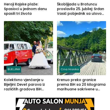
Heroji Rajske plaže:
Škobljijada u Bratuncu
Spasioci u jednom danu
proslavila 25. jubilej: Srđan
spasili tri života
Vasić pobjednik sa ulovom
od 2.040 grama (FOTO)
BIJELJINA
Crna Hronika
Kolektivno vjenčanje u
Krenuo preko granice
Bijeljini: Devet parova iz
prema BiH sa 20 kilograma
različitih gradova BiH
marihuane sakrivene u
izgovorilo sudbonosno da
automobilu