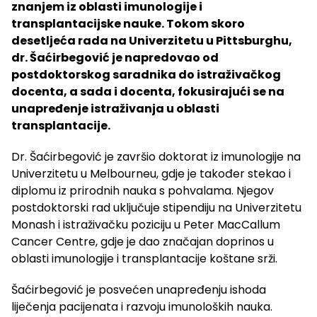
znanjem iz oblasti imunologije i
transplantacijske nauke. Tokom skoro
desetljeća rada na Univerzitetu u Pittsburghu,
dr. Šaćirbegović je napredovao od
postdoktorskog saradnika do istraživačkog
docenta, a sada i docenta, fokusirajući se na
unapređenje istraživanja u oblasti
transplantacije.
Dr. Šaćirbegović je završio doktorat iz imunologije na
Univerzitetu u Melbourneu, gdje je također stekao i
diplomu iz prirodnih nauka s pohvalama. Njegov
postdoktorski rad uključuje stipendiju na Univerzitetu
Monash i istraživačku poziciju u Peter MacCallum
Cancer Centre, gdje je dao značajan doprinos u
oblasti imunologije i transplantacije koštane srži.
Šaćirbegović je posvećen unapređenju ishoda
liječenja pacijenata i razvoju imunoloških nauka.