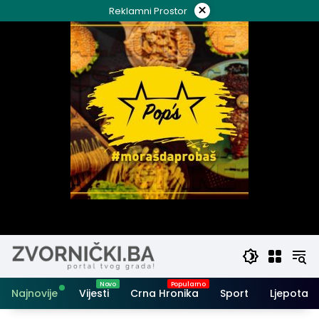
Skip
×
Reklamni Prostor
to
content
Najnovije
Vijesti
Crna Hronika
Sport
Ljepota i 