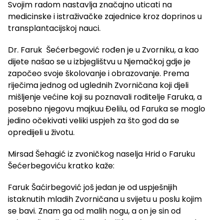
Svojim radom nastavlja značajno uticati na
medicinske i istraživačke zajednice kroz doprinos u
transplantacijskoj nauci.
Dr. Faruk Šećerbegović rođen je u Zvorniku, a kao
dijete našao se u izbjeglištvu u Njemačkoj gdje je
započeo svoje školovanje i obrazovanje. Prema
riječima jednog od uglednih Zvorničana koji djeli
mišljenje većine koji su poznavali roditelje Faruka, a
posebno njegovu majkuu Đelilu, od Faruka se moglo
jedino očekivati veliki uspjeh za što god da se
opredijeli u životu.
Mirsad Šehagić iz zvoničkog naselja Hrid o Faruku
Šećerbegoviću kratko kaže:
Faruk Šaćirbegović još jedan je od uspješnijih
istaknutih mladih Zvorničana u svijetu u poslu kojim
se bavi. Znam ga od malih nogu, a on je sin od