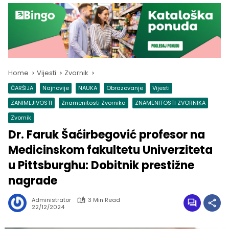
Home
Vijesti
Zvornik
ČARŠIJA
Najnovije
NAUKA
Obrazovanje
Vijesti
ZANIMLJIVOSTI
Znamenitosti Zvornika
ZNAMENITOSTI ZVORNIKA
Zvornik
Dr. Faruk Šaćirbegović profesor na
Medicinskom fakultetu Univerziteta
u Pittsburghu: Dobitnik prestižne
nagrade
Administrator
3 Min Read
22/12/2024