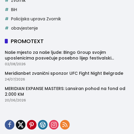
Zvornik
BiH
Policijska uprava Zvornik
obavjestenje
PROMOTEXT
Naše mjesto za naše ljude: Bingo Group svojim
uposlenicima posvećuje posebno lijep festivalski
trenutak
02/08/2026
Meridianbet zvanični sponzor UFC Fight Night Belgrade
24/07/2026
MERIDIAN EXPANSE MASTERS: Lansiran pohod na fond od
2.000 KM
20/06/2026