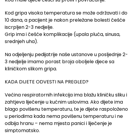
Kod gripa visoka temperatura se može održavati i do
10 dana, a pacijent je nakon preležane bolesti češće
iscrpljen 2-3 nedjelje.
Grip ima i češće komplikacije (upala pluća, sinusa,
srednjeh uha).
Na odjeljenju pedijatrije naše ustanove u posljednje 2-
3 nedjelje imamo porast broja oboljele djece sa
kliničkom slikom gripa.
KADA DIJETE ODVESTI NA PREGLED?
Većina respiratornih infekcija ima blažu kliničku sliku i
zahtjeva liječenje u kućnim uslovima. Ako dijete ima
blago povišenu temperaturu, te je dijete raspoloženo
u periodima kada nema povišenu temperaturu i ne
odbija hranu – nema mjesta panici i liječenje je
simptomatsko.