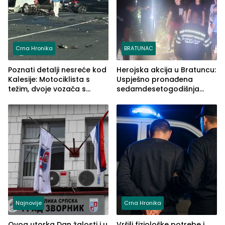
Crna Hronika
BRATUNAC
Poznati detalji nesreće kod
Herojska akcija u Bratuncu:
Kalesije: Motociklista s
Uspješno pronađena
težim, dvoje vozača s
sedamdesetogodišnja
lakšim povredama
Ivanka Lazić, rodom iz
Kravice.
Najnovije
Crna Hronika
Ovog utorka Dan žalosti i u
Vršili fiziološke potrebe i