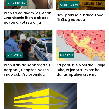
Crna Hronika
Crna Hronika
Pijan za volanom, još jedan
Novi prekršajni nalog zbog
Zvorničanin lišen slobode
fizičkog napada
nakon alkotestiranja
BRATUNAC
Najnovije
Pijan izazvao saobraćajnu
Za područje Mostara, Banje
nezgodu, uhapšeni vozač
Luke, Prijedora i Zvornika
imao čak 1,90 promila
danas upaljen crveni
alkohola u krvi
meteoalarm