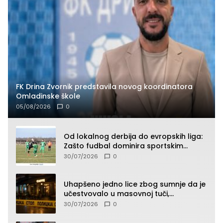
FK Drina Zvornik predstavila novog koordinatora
Omladinske škole
05/08/2026
0
Od lokalnog derbija do evropskih liga:
Zašto fudbal dominira sportskim
klađenjem
30/07/2026
0
Uhapšeno jedno lice zbog sumnje da je
učestvovalo u masovnoj tuči,
maloljetnik zadobio povrede
30/07/2026
0