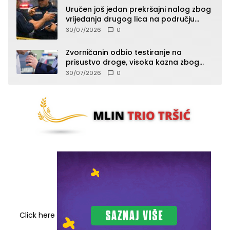
Uručen još jedan prekršajni nalog zbog
vrijeđanja drugog lica na području
Zvornika
30/07/2026
0
Zvorničanin odbio testiranje na
prisustvo droge, visoka kazna zbog
kršenja Zakona o osnovama
30/07/2026
0
bezbjednosti saobraćaja
Click here