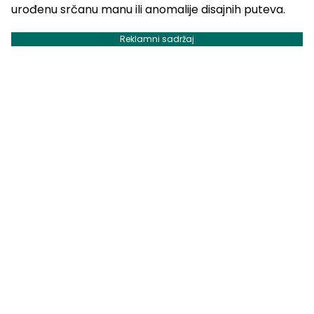
urođenu srčanu manu ili anomalije disajnih puteva.
Reklamni sadržaj