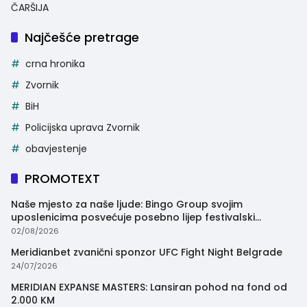
ČARŠIJA
Najčešće pretrage
crna hronika
Zvornik
BiH
Policijska uprava Zvornik
obavjestenje
PROMOTEXT
Naše mjesto za naše ljude: Bingo Group svojim
uposlenicima posvećuje posebno lijep festivalski
trenutak
02/08/2026
Meridianbet zvanični sponzor UFC Fight Night Belgrade
24/07/2026
MERIDIAN EXPANSE MASTERS: Lansiran pohod na fond od
2.000 KM