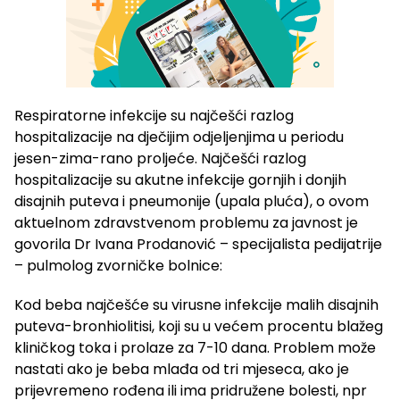
Respiratorne infekcije su najčešći razlog
hospitalizacije na dječijim odjeljenjima u periodu
jesen-zima-rano proljeće. Najčešći razlog
hospitalizacije su akutne infekcije gornjih i donjih
disajnih puteva i pneumonije (upala pluća), o ovom
aktuelnom zdravstvenom problemu za javnost je
govorila Dr Ivana Prodanović – specijalista pedijatrije
– pulmolog zvorničke bolnice:
Kod beba najčešće su virusne infekcije malih disajnih
puteva-bronhiolitisi, koji su u većem procentu blažeg
kliničkog toka i prolaze za 7-10 dana. Problem može
nastati ako je beba mlađa od tri mjeseca, ako je
prijevremeno rođena ili ima pridružene bolesti, npr