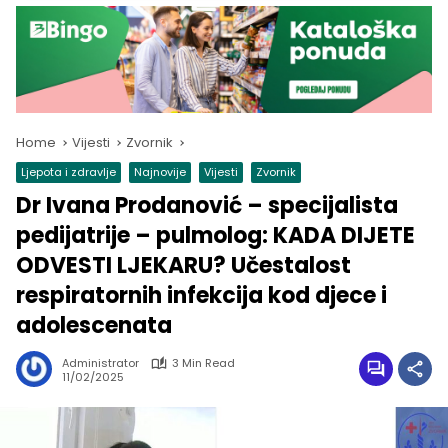
Home
Vijesti
Zvornik
Ljepota i zdravlje
Najnovije
Vijesti
Zvornik
Dr Ivana Prodanović – specijalista
pedijatrije – pulmolog: KADA DIJETE
ODVESTI LJEKARU? Učestalost
respiratornih infekcija kod djece i
adolescenata
Administrator
3 Min Read
11/02/2025