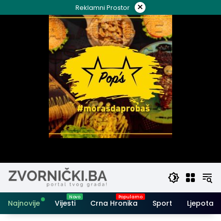
Skip
×
Reklamni Prostor
to
content
Najnovije
Vijesti
Crna Hronika
Sport
Ljepota i 