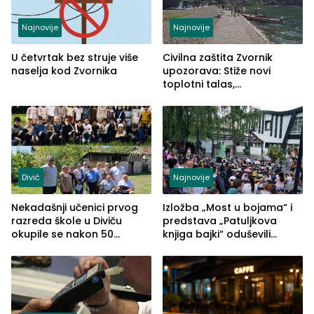
Najnovije
Najnovije
U četvrtak bez struje više
Civilna zaštita Zvornik
naselja kod Zvornika
upozorava: Stiže novi
toplotni talas,
temperature do 41 stepen
Divič
Najnovije
Nekadašnji učenici prvog
Izložba „Most u bojama“ i
razreda škole u Diviču
predstava „Patuljkova
okupile se nakon 50
knjiga bajki“ oduševili
godina, a učitelj Mustafa
posjetioce
Pašić im održao čas
(FOTO)