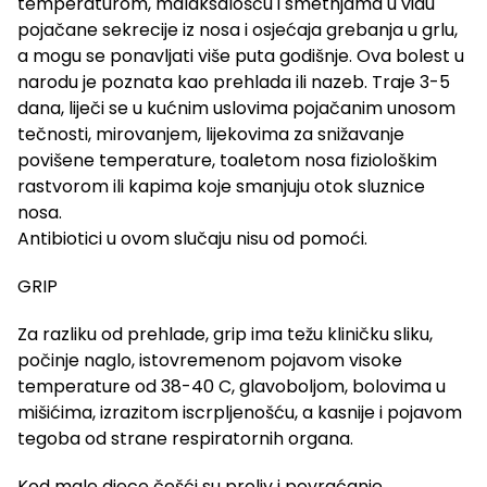
temperaturom, malaksalošću i smetnjama u vidu
pojačane sekrecije iz nosa i osjećaja grebanja u grlu,
a mogu se ponavljati više puta godišnje. Ova bolest u
narodu je poznata kao prehlada ili nazeb. Traje 3-5
dana, liječi se u kućnim uslovima pojačanim unosom
tečnosti, mirovanjem, lijekovima za snižavanje
povišene temperature, toaletom nosa fiziološkim
rastvorom ili kapima koje smanjuju otok sluznice
nosa.
Antibiotici u ovom slučaju nisu od pomoći.
GRIP
Za razliku od prehlade, grip ima težu kliničku sliku,
počinje naglo, istovremenom pojavom visoke
temperature od 38-40 C, glavoboljom, bolovima u
mišićima, izrazitom iscrpljenošću, a kasnije i pojavom
tegoba od strane respiratornih organa.
Kod male djece češći su proliv i povraćanje.