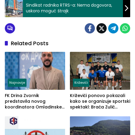
Sindikat radnika RTRS-a: Nema dogovora,
uskoro moguć štrajk
Related Posts
Najnovije
Križevići
FK Drina Zvornik
Križevići ponovo pokazali
predstavila novog
kako se organizuje sportski
koordinatora Omladinske
spektakl: Braća Zulić
škole
osvojila Križevići kup 2026