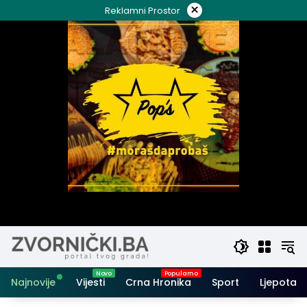
Skip
×
Reklamni Prostor
to
content
Najnovije
Vijesti
Crna Hronika
Sport
Ljepota i 