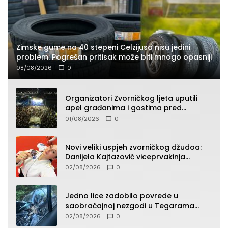
Zimske gume na 40 stepeni Celzijusa nisu jedini
problem: Pogrešan pritisak može biti mnogo opasniji
08/08/2026
0
Organizatori Zvorničkog ljeta uputili
apel građanima i gostima pred
početak koncertnog programa
01/08/2026
0
Novi veliki uspjeh zvorničkog džudoa:
Danijela Kajtazović viceprvakinja
Balkana u seniorskoj konkurenciji
02/08/2026
0
Jedno lice zadobilo povrede u
saobraćajnoj nezgodi u Tegarama
(FOTO)
02/08/2026
0