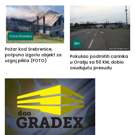
kontrolom (FOTO)
Crna Hronika
BiH
Požar kod Srebrenice,
potpuno izgorio objekt za
Pokušao podmititi carinika
uzgoj pilića (FOTO)
u Orašju sa 50 KM, dobio
osuđujuću presudu