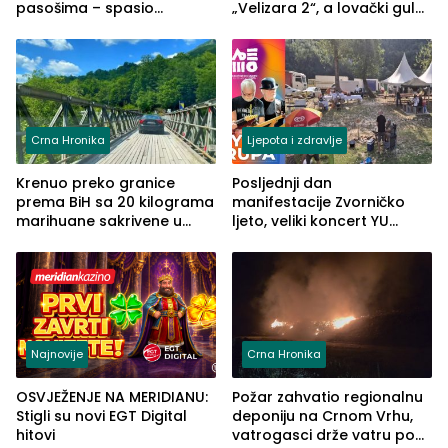
pasošima – spasio
„Velizara 2“, a lovački gulaš
porodično ljetovanje u
„Red i Zaprska“ (FOTO)
Grčkoj
Crna Hronika
Ljepota i zdravlje
Krenuo preko granice
Posljednji dan
prema BiH sa 20 kilograma
manifestacije Zvorničko
marihuane sakrivene u
ljeto, veliki koncert YU
automobilu
grupe zatvara program
ove godine
Najnovije
Crna Hronika
OSVJEŽENJE NA MERIDIANU:
Požar zahvatio regionalnu
Stigli su novi EGT Digital
deponiju na Crnom Vrhu,
hitovi
vatrogasci drže vatru pod