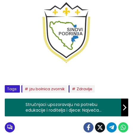
Tags:
jzu bolnica zvornik
Zdravlje
Stručnjaci upozoravaju na potrebu
edukacije i roditelja i djece: Najveća
opasnost na “TIK-TOKU”