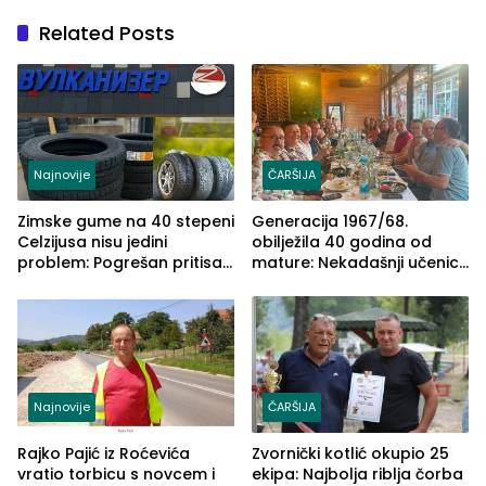
Related Posts
Najnovije
ČARŠIJA
Zimske gume na 40 stepeni
Generacija 1967/68.
Celzijusa nisu jedini
obilježila 40 godina od
problem: Pogrešan pritisak
mature: Nekadašnji učenici
može biti mnogo opasniji
TŠC-a okupili se u Zvorniku
(FOTO)
Najnovije
ČARŠIJA
Rajko Pajić iz Roćevića
Zvornički kotlić okupio 25
vratio torbicu s novcem i
ekipa: Najbolja riblja čorba