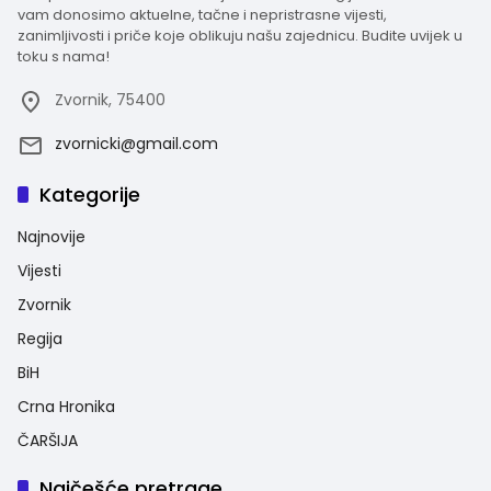
vam donosimo aktuelne, tačne i nepristrasne vijesti,
zanimljivosti i priče koje oblikuju našu zajednicu. Budite uvijek u
toku s nama!
Zvornik, 75400
zvornicki@gmail.com
Kategorije
Najnovije
Vijesti
Zvornik
Regija
BiH
Crna Hronika
ČARŠIJA
Najčešće pretrage