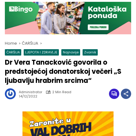
Home
ČARŠIJA
ČARŠIJA
LJEPOTA I ZDRAVLJE
Najnovije
Zvornik
Dr Vera Tanacković govorila o
predstojećoj donatorskoj večeri „S
ljubavlju hrabrim srcima“
Administrator
2 Min Read
14/12/2022