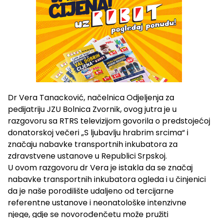
Dr Vera Tanacković, načelnica Odjeljenja za
pedijatriju JZU Bolnica Zvornik, ovog jutra je u
razgovoru sa RTRS televizijom govorila o predstojećoj
donatorskoj večeri „S ljubavlju hrabrim srcima“ i
značaju nabavke transportnih inkubatora za
zdravstvene ustanove u Republici Srpskoj.
U ovom razgovoru dr Vera je istakla da se značaj
nabavke transportnih inkubatora ogleda i u činjenici
da je naše porodilište udaljeno od tercijarne
referentne ustanove i neonatološke intenzivne
njege, gdje se novorođenčetu može pružiti