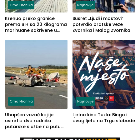
Crna Hronika
Najnovije
Krenuo preko granice
Susret „Ljudi i mostovi“
prema BiH sa 20 kilograma
potvrdio bratske veze
marihuane sakrivene u
Zvornika i Malog Zvornika
automobilu
Crna Hronika
Najnovije
Uhapšen vozač koji je
Ljetno kino Tuzla: Bingo i
usmrtio dva radnika
ovog ljeta na Trgu slobode
putarske službe na putu
od Loznice prema Šapcu
(FOTO)