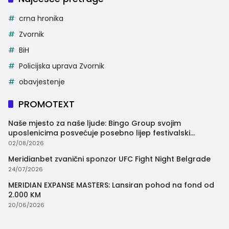
crna hronika
Zvornik
BiH
Policijska uprava Zvornik
obavjestenje
PROMOTEXT
Naše mjesto za naše ljude: Bingo Group svojim
uposlenicima posvećuje posebno lijep festivalski
trenutak
02/08/2026
Meridianbet zvanični sponzor UFC Fight Night Belgrade
24/07/2026
MERIDIAN EXPANSE MASTERS: Lansiran pohod na fond od
2.000 KM
20/06/2026