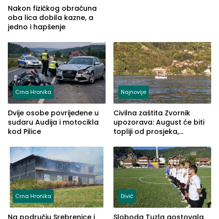
telefon
Nakon fizičkog obračuna
oba lica dobila kazne, a
jedno i hapšenje
Crna Hronika
Najnovije
Dvije osobe povrijeđene u
Civilna zaštita Zvornik
sudaru Audija i motocikla
upozorava: August će biti
kod Pilice
topliji od prosjeka,
povećan rizik od požara i
nestašice vode
Crna Hronika
Divič
Na području Srebrenice i
Sloboda Tuzla gostovala