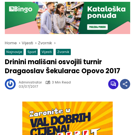
Home
Vijesti
Zvornik
Najnovije
Sport
Vijesti
Zvornik
Drinini mališani osvojili turnir
Dragaoslav Šekularac Opovo 2017
Administrator
3 Min Read
03/07/2017