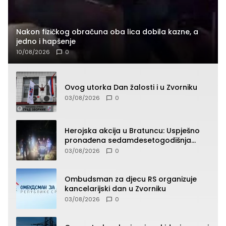
Nakon fizičkog obračuna oba lica dobila kazne, a
jedno i hapšenje
10/08/2026
0
Ovog utorka Dan žalosti i u Zvorniku
03/08/2026
0
Herojska akcija u Bratuncu: Uspješno
pronađena sedamdesetogodišnja
Ivanka Lazić, rodom iz Kravice.
03/08/2026
0
Ombudsman za djecu RS organizuje
kancelarijski dan u Zvorniku
03/08/2026
0