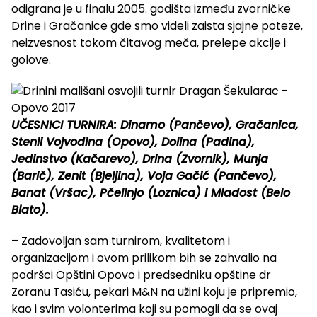
odigrana je u finalu 2005. godišta između zvorničke
Drine i Gračanice gde smo videli zaista sjajne poteze,
neizvesnost tokom čitavog meča, prelepe akcije i
golove.
UČESNICI TURNIRA: Dinamo (Pančevo), Gračanica,
Stenli Vojvodina (Opovo), Dolina (Padina),
Jedinstvo (Kačarevo), Drina (Zvornik), Munja
(Barič), Zenit (Bjeljina), Voja Gačić (Pančevo),
Banat (Vršac), Pčelinjo (Loznica) i Mladost (Belo
Blato).
– Zadovoljan sam turnirom, kvalitetom i
organizacijom i ovom prilikom bih se zahvalio na
podršci Opštini Opovo i predsedniku opštine dr
Zoranu Tasiću, pekari M&N na užini koju je pripremio,
kao i svim volonterima koji su pomogli da se ovaj