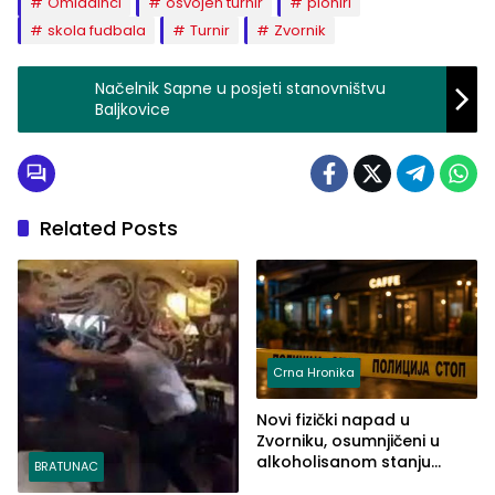
Omladinci
osvojen turnir
pioniri
skola fudbala
Turnir
Zvornik
Načelnik Sapne u posjeti stanovništvu
Baljkovice
Related Posts
Crna Hronika
Novi fizički napad u
Zvorniku, osumnjičeni u
alkoholisanom stanju
BRATUNAC
udario drugo lice i razbio