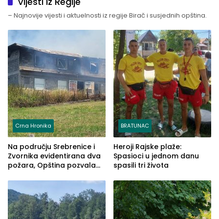
Vijesti iz Regije
– Najnovije vijesti i aktuelnosti iz regije Birač i susjednih opština.
Crna Hronika
BRATUNAC
Na području Srebrenice i
Heroji Rajske plaže:
Zvornika evidentirana dva
Spasioci u jednom danu
požara, Opština pozvala
spasili tri života
na smirivanje tenzija