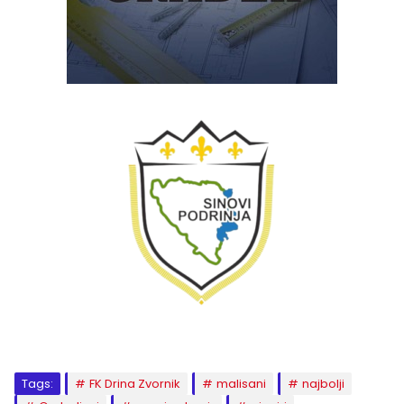
Tags:
FK Drina Zvornik
malisani
najbolji