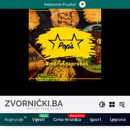
Skip
×
Reklamni Prostor
to
content
Najnovije
Vijesti
Crna Hronika
Sport
Ljepota i 