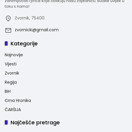
zanimljivosti i priče koje oblikuju našu zajednicu. Budite uvijek u
toku s nama!
Zvornik, 75400
zvornicki@gmail.com
Kategorije
Najnovije
Vijesti
Zvornik
Regija
BiH
Crna Hronika
ČARŠIJA
Najčešće pretrage