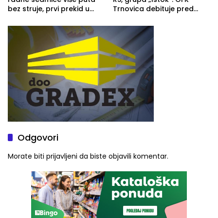
bez struje, prvi prekid u
Trnovica debituje pred
ponedjeljak
domaćim navijačima protiv
Drine HE
Odgovori
Morate biti
prijavljeni
da biste objavili komentar.