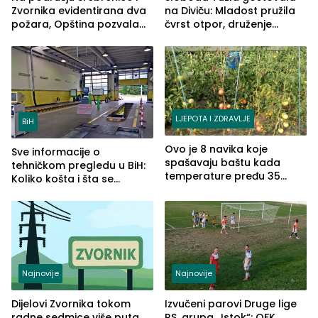
Zvornika evidentirana dva
na Diviču: Mladost pružila
požara, Opština pozvala
čvrst otpor, druženje
na smirivanje tenzija
nastavljeno uz obalu
jezera
LJEPOTA I ZDRAVLJE
BiH
Ovo je 8 navika koje
Sve informacije o
spašavaju baštu kada
tehničkom pregledu u BiH:
temperature pređu 35
Koliko košta i šta se
stepeni
pregleda
Najnovije
Najnovije
Dijelovi Zvornika tokom
Izvučeni parovi Druge lige
radne sedmice više puta
RS, grupa „Istok“: OFK