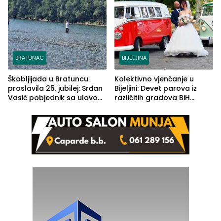
BRATUNAC
BIJELJINA
Škobljijada u Bratuncu
Kolektivno vjenčanje u
proslavila 25. jubilej: Srđan
Bijeljini: Devet parova iz
Vasić pobjednik sa ulovom
različitih gradova BiH
od 2.040 grama (FOTO)
izgovorilo sudbonosno da