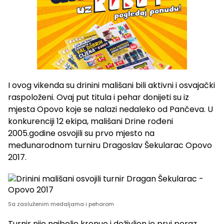
I ovog vikenda su drinini mališani bili aktivni i osvajački
raspoloženi. Ovaj put titula i pehar donijeti su iz
mjesta Opovo koje se nalazi nedaleko od Pančeva. U
konkurenciji 12 ekipa, mališani Drine rođeni
2005.godine osvojili su prvo mjesto na
međunarodnom turniru Dragoslav Šekularac Opovo
2017.
Sa zasluženim medaljama i peharom
Turnir nije najbolje krenuo i doživljen je prvi poraz