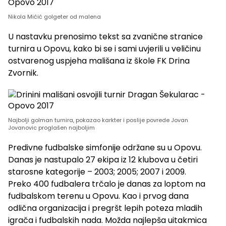
Nikola Mićić golgeter od malena
U nastavku prenosimo tekst sa zvanične stranice
turnira u Opovu, kako bi se i sami uvjerili u veličinu
ostvarenog uspjeha mališana iz škole FK Drina
Zvornik.
Najbolji golman turnira, pokazao karkter i poslije povrede Jovan
Jovanovic proglašen najboljim
Predivne fudbalske simfonije održane su u Opovu.
Danas je nastupalo 27 ekipa iz 12 klubova u četiri
starosne kategorije – 2003; 2005; 2007 i 2009.
Preko 400 fudbalera trčalo je danas za loptom na
fudbalskom terenu u Opovu. Kao i prvog dana
odlična organizacija i pregršt lepih poteza mladih
igrača i fudbalskih nada. Možda najlepša uitakmica