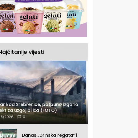
Najčitanije vijesti
ar kod Srebrenice, potpuno izgorio
ekt za uzgoj pilića (FOTO)
08/2026
0
Danas „Drinska regata“ i