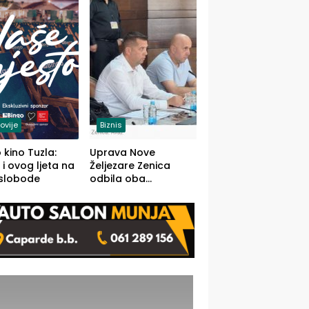
(FOTO)
ovije
Biznis
 kino Tuzla:
Uprava Nove
 i ovog ljeta na
Željezare Zenica
 slobode
odbila oba
prijedloga Vlade
FBiH: Ustrajni da je
stečaj jedino rješenje