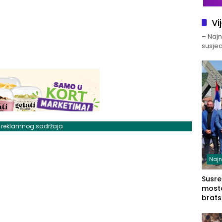
Vi
– Najno
susjed
j reklamnog sadržaja
Najn
Susret
mosto
brats
Zvorn
Zvorn