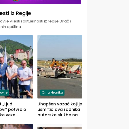
jesti iz Regije
vije vijesti i aktuelnosti iz regije Birač i
nih opština.
ovije
Crna Hronika
 „Ljudi i
Uhapšen vozač koji je
vi“ potvrdio
usmrtio dva radnika
ke veze
putarske službe na
ika i Malog
putu od Loznice
ika
prema Šapcu