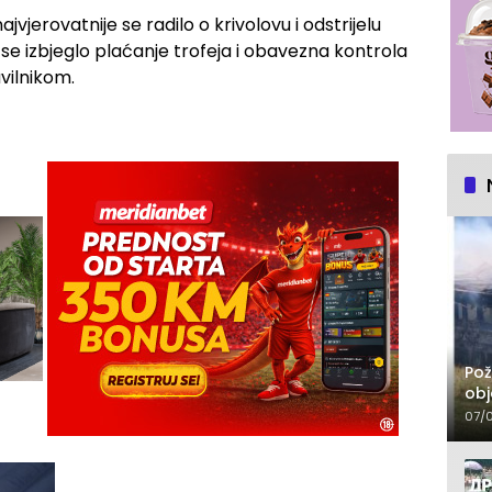
jerovatnije se radilo o krivolovu i odstrijelu
o bi se izbjeglo plaćanje trofeja i obavezna kontrola
vilnikom.
Pož
obj
07/