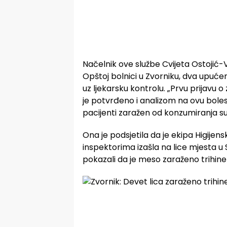
Načelnik ove službe Cvijeta Ostojić-V
Opštoj bolnici u Zvorniku, dva upućen
uz ljekarsku kontrolu. „Prvu prijavu o
je potvrđeno i analizom na ovu bolest“
pacijenti zaražen od konzumiranja su
Ona je podsjetila da je ekipa Higije
inspektorima izašla na lice mjesta u 
pokazali da je meso zaraženo trihin