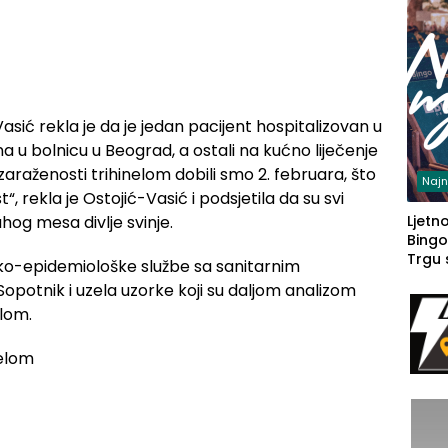
asić rekla je da je jedan pacijent hospitalizovan u
a u bolnicu u Beograd, a ostali na kućno liječenje
 zaraženosti trihinelom dobili smo 2. februara, što
Najn
, rekla je Ostojić-Vasić i podsjetila da su svi
hog mesa divlje svinje.
Ljetno
Bingo
Trgu
nsko-epidemiološke službe sa sanitarnim
Sopotnik i uzela uzorke koji su daljom analizom
elom.