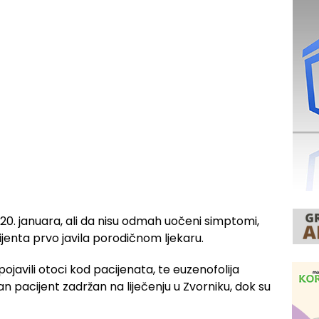
 20. januara, ali da nisu odmah uočeni simptomi,
cijenta prvo javila porodičnom ljekaru.
ojavili otoci kod pacijenata, te euzenofolija
an pacijent zadržan na liječenju u Zvorniku, dok su