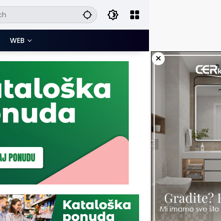
WEB
×