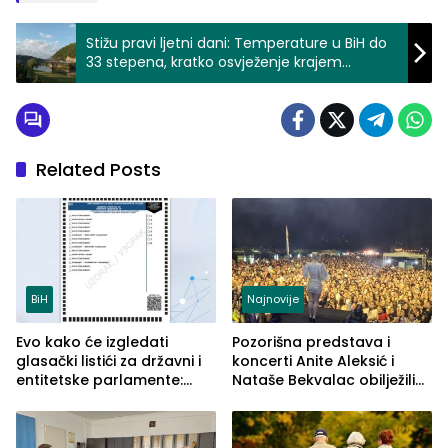
Stižu pravi ljetni dani: Temperature u BiH do
33 stepena, kratko osvježenje krajem
sedmice
Related Posts
BiH
Najnovije
Evo kako će izgledati
Pozorišna predstava i
glasački listići za državni i
koncerti Anite Aleksić i
entitetske parlamente:
Nataše Bekvalac obilježili
Najveće izmjene biće
četvrto veče Zvorničkog
vidljive na njima
ljeta (FOTO)