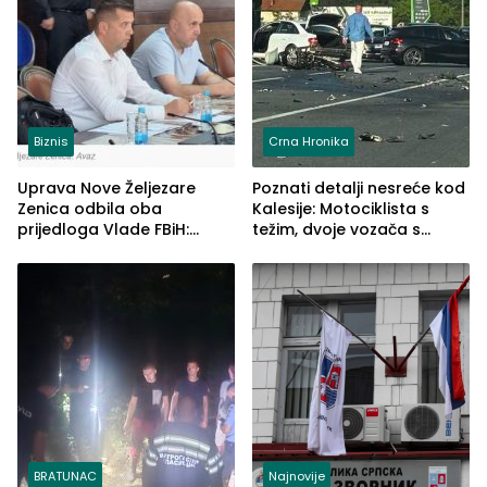
Biznis
Crna Hronika
Uprava Nove Željezare
Poznati detalji nesreće kod
Zenica odbila oba
Kalesije: Motociklista s
prijedloga Vlade FBiH:
težim, dvoje vozača s
Ustrajni da je stečaj jedino
lakšim povredama
rješenje
BRATUNAC
Najnovije