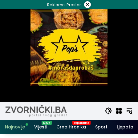
Skip
×
Reklamni Prostor
to
content
Najnovije
Vijesti
Crna Hronika
Sport
Ljepota i 