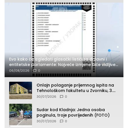
Evo kako će izgledati glasački listići za državni i
entitetske parlamente: Najveće izmjene biće vidljive
na njima
06/08/2026
0
Onlajn polaganje prijemnog ispita na
Tehnološkom fakultetu u Zvorniku, 3.
septembra u 9.00 časova
30/07/2026
0
Sudar kod Kladnja: Jedna osoba
poginula, troje povrijeđenih (FOTO)
30/07/2026
0