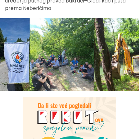
uređenja putnog pravca Bakrači–Glodi, kao i puta
prema Neberićima