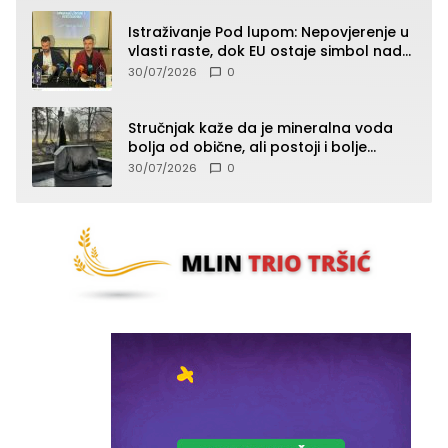
Istraživanje Pod lupom: Nepovjerenje u
vlasti raste, dok EU ostaje simbol nade
građana
30/07/2026
0
Stručnjak kaže da je mineralna voda
bolja od obične, ali postoji i bolje
rješenje
30/07/2026
0