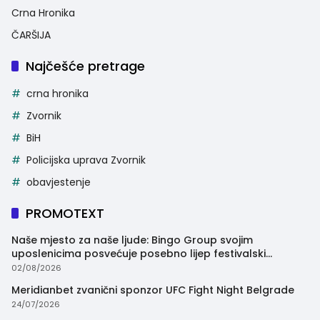
Crna Hronika
ČARŠIJA
Najčešće pretrage
crna hronika
Zvornik
BiH
Policijska uprava Zvornik
obavjestenje
PROMOTEXT
Naše mjesto za naše ljude: Bingo Group svojim
uposlenicima posvećuje posebno lijep festivalski
trenutak
02/08/2026
Meridianbet zvanični sponzor UFC Fight Night Belgrade
24/07/2026