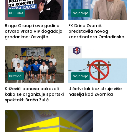
KULTURA
Najnovije
Bingo Group i ove godine
FK Drina Zvornik
otvara vrata VIP događaja
predstavila novog
građanima: Osvojite
koordinatora Omladinske
ulaznice za koncert Petra
škole
Graše
Križevići
Najnovije
Križevići ponovo pokazali
U četvrtak bez struje više
kako se organizuje sportski
naselja kod Zvornika
spektakl: Braća Zulić
osvojila Križevići kup 2026