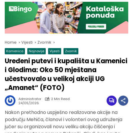
Home
Vijesti
Zvornik
Kamenica
Najnovije
Vijesti
Zvornik
Uređeni putevi i kupališta u Kamenici
i Glodima: Oko 50 mještana
učestvovalo u velikoj akciji UG
„Amanet“ (FOTO)
Administrator
2 Min Read
24/05/2026
Nakon prethodno uspješno realizovane akcije na
području Mehića, članovi i volonteri ovog udruženja
jučer su organizovali novu veliku akciju čišćenja i