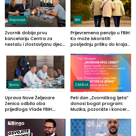
Najnovije
BiH
Zvornik dobija prvu
Prijevremena penzija u FBiH:
kancelariju Centra za
Ko može iskoristiti
nestalu i zlostavljanu djecu
posljednju priliku do kraja
u RS-u
2026. godine
Biznis
ČARŠIJA
Uprava Nove Željezare
Peti dan „Zvorničkog ljeta“
Zenica odbila oba
donosi bogat program:
prijedloga Vlade FBiH:
Muzika, pozorište i koncert
Ustrajni da je stečaj jedino
Stoje
rješenje