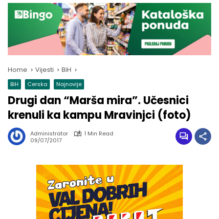
Home
Vijesti
BiH
BiH
Cerska
Najnovije
Drugi dan “Marša mira”. Učesnici
krenuli ka kampu Mravinjci (foto)
Administrator
1 Min Read
09/07/2017