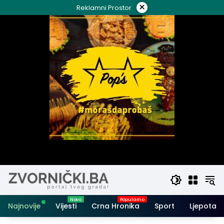
Skip
×
Reklamni Prostor
to
content
Najnovije
Vijesti
Crna Hronika
Sport
Ljepota i 