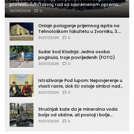
profesionalni razvoj, rad sa savremenom opremom
i služba građanima
06/08/2026
0
Onlajn polaganje prijemnog ispita na
Tehnološkom fakultetu u Zvorniku, 3.
septembra u 9.00 časova
30/07/2026
0
Sudar kod Kladnja: Jedna osoba
poginula, troje povrijeđenih (FOTO)
30/07/2026
0
Istraživanje Pod lupom: Nepovjerenje u
vlasti raste, dok EU ostaje simbol nade
građana
30/07/2026
0
Stručnjak kaže da je mineralna voda
bolja od obične, ali postoji i bolje
rješenje
30/07/2026
0