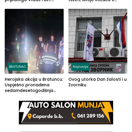
Ustrajni da je stečaj jedino
lakšim povredama
rješenje
BRATUNAC
Najnovije
Herojska akcija u Bratuncu:
Ovog utorka Dan žalosti i u
Uspješno pronađena
Zvorniku
sedamdesetogodišnja
Ivanka Lazić, rodom iz
Kravice.