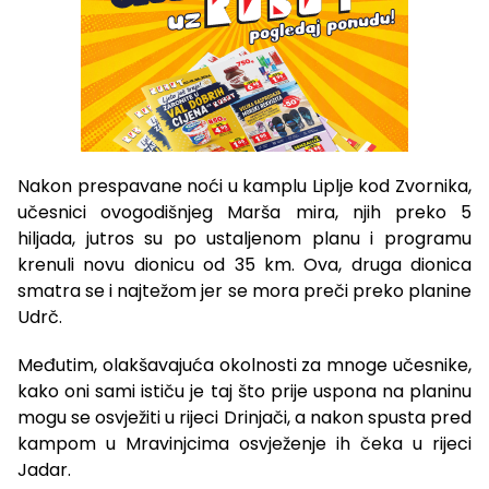
Nakon prespavane noći u kamplu Liplje kod Zvornika,
učesnici ovogodišnjeg Marša mira, njih preko 5
hiljada, jutros su po ustaljenom planu i programu
krenuli novu dionicu od 35 km. Ova, druga dionica
smatra se i najtežom jer se mora preči preko planine
Udrč.
Međutim, olakšavajuća okolnosti za mnoge učesnike,
kako oni sami ističu je taj što prije uspona na planinu
mogu se osvježiti u rijeci Drinjači, a nakon spusta pred
kampom u Mravinjcima osvježenje ih čeka u rijeci
Jadar.