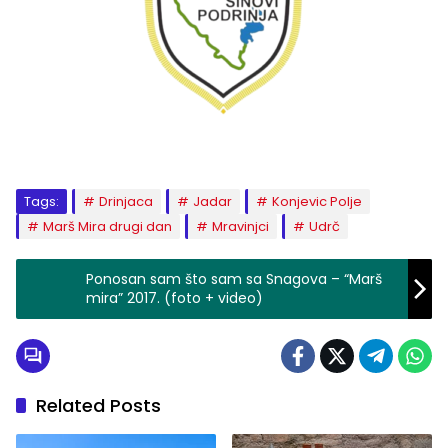
Tags:
Drinjaca
Jadar
Konjevic Polje
Marš Mira drugi dan
Mravinjci
Udrč
Ponosan sam što sam sa Snagova – “Marš
mira” 2017. (foto + video)
Related Posts