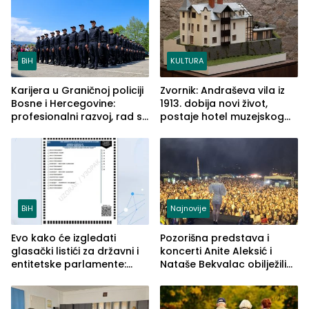
BiH
KULTURA
Karijera u Graničnoj policiji
Zvornik: Andraševa vila iz
Bosne i Hercegovine:
1913. dobija novi život,
profesionalni razvoj, rad sa
postaje hotel muzejskog
savremenom opremom i
tipa
služba građanima
BiH
Najnovije
Evo kako će izgledati
Pozorišna predstava i
glasački listići za državni i
koncerti Anite Aleksić i
entitetske parlamente:
Nataše Bekvalac obilježili
Najveće izmjene biće
četvrto veče Zvorničkog
vidljive na njima
ljeta (FOTO)