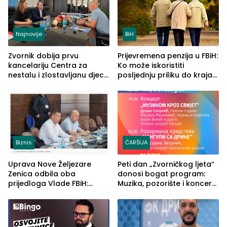
Najnovije
BiH
Zvornik dobija prvu
Prijevremena penzija u FBiH:
kancelariju Centra za
Ko može iskoristiti
nestalu i zlostavljanu djecu
posljednju priliku do kraja
u RS-u
2026. godine
Biznis
ČARŠIJA
Uprava Nove Željezare
Peti dan „Zvorničkog ljeta“
Zenica odbila oba
donosi bogat program:
prijedloga Vlade FBiH:
Muzika, pozorište i koncert
Ustrajni da je stečaj jedino
Stoje
rješenje