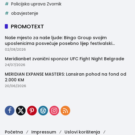
Policijska uprava Zvornik
obavjestenje
PROMOTEXT
Naše mjesto za naše ljude: Bingo Group svojim
uposlenicima posvećuje posebno lijep festivalski
trenutak
02/08/2026
Meridianbet zvanični sponzor UFC Fight Night Belgrade
24/07/2026
MERIDIAN EXPANSE MASTERS: Lansiran pohod na fond od
2.000 KM
20/06/2026
Početna
Impressum
Uslovi korištenja