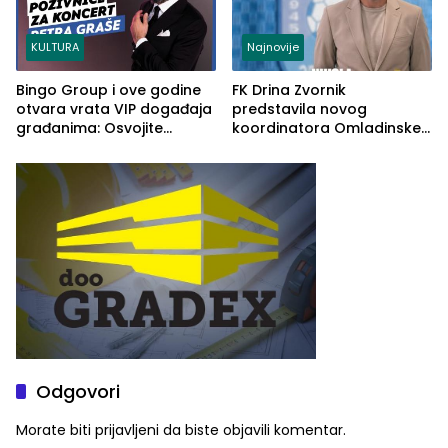
KULTURA
Najnovije
Bingo Group i ove godine
FK Drina Zvornik
otvara vrata VIP događaja
predstavila novog
građanima: Osvojite
koordinatora Omladinske
ulaznice za koncert Petra
škole
Graše
Odgovori
Morate biti
prijavljeni
da biste objavili komentar.