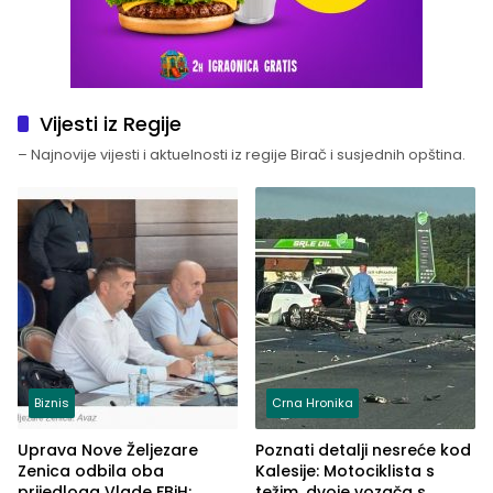
Vijesti iz Regije
– Najnovije vijesti i aktuelnosti iz regije Birač i susjednih opština.
Biznis
Crna Hronika
Uprava Nove Željezare
Poznati detalji nesreće kod
Zenica odbila oba
Kalesije: Motociklista s
prijedloga Vlade FBiH:
težim, dvoje vozača s