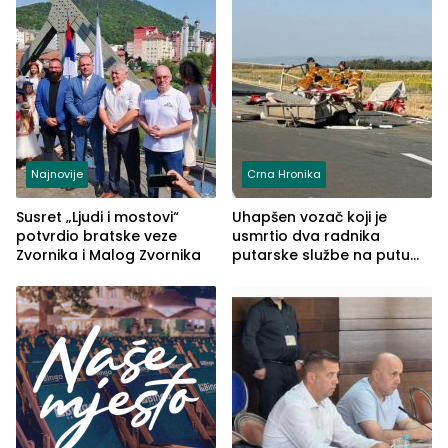
Najnovije
Crna Hronika
Susret „Ljudi i mostovi“
Uhapšen vozač koji je
potvrdio bratske veze
usmrtio dva radnika
Zvornika i Malog Zvornika
putarske službe na putu
od Loznice prema Šapcu
(FOTO)