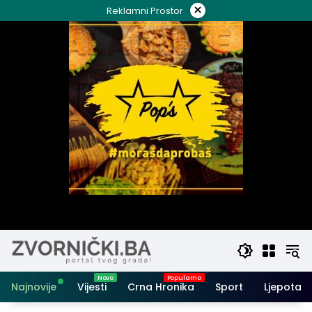
Skip
×
Reklamni Prostor
to
content
Najnovije
Vijesti
Crna Hronika
Sport
Ljepota i 