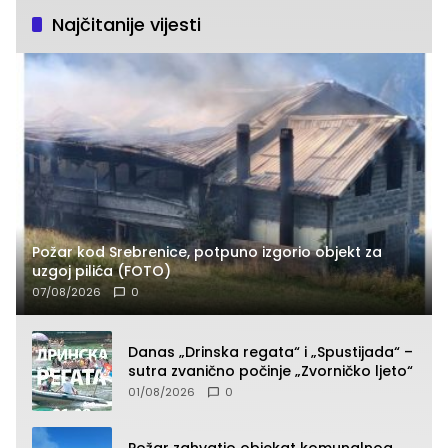
Najčitanije vijesti
Požar kod Srebrenice, potpuno izgorio objekt za
uzgoj pilića (FOTO)
07/08/2026
0
Danas „Drinska regata“ i „Spustijada“ –
sutra zvanično počinje „Zvorničko ljeto“
01/08/2026
0
Požar zahvatio objekat komunalnog