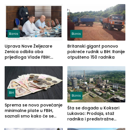
šire na tržište Maroka
2026. godine
Biznis
Biznis
Uprava Nove Željezare
Britanski gigant ponovo
Zenica odbila oba
pokreće rudnik u BiH: Ranije
prijedloga Vlade FBiH:
otpušteno 150 radnika
Ustrajni da je stečaj jedino
rješenje
BiH
Biznis
Sprema se novo povećanje
Šta se događa u Koksari
minimalne plate u FBiH,
Lukavac: Prodaja, staž
saznali smo kako će se
radnika i predistražne
računati
aktivnosti