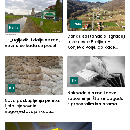
Biznis
Biznis
Danas sastanak o izgradnji
TE „Ugljevik“ i dalje ne radi,
brze ceste Bijeljina –
ne zna se kada će početi
Konjević Polje, do Rače
završeno blizu 60 odsto
radova
BiH
BiH
Naknada s biroa i novo
zaposlenje: Šta se događa
Nova poskupljenja peleta:
s preostalim isplatama
Ljetni cjenovnici
nagovještavaju skupu
sezonu grijanja