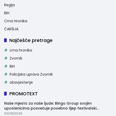
Regija
BiH
Crna Hronika
ČARŠIJA
Najčešće pretrage
crna hronika
Zvornik
BiH
Policijska uprava Zvornik
obavjestenje
PROMOTEXT
Naše mjesto za naše ljude: Bingo Group svojim
uposlenicima posvećuje posebno lijep festivalski
trenutak
02/08/2026