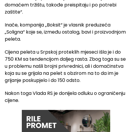
domaćem tržištu, takođe preispitaju i po potrebi
zaštite“.
Inače, kompanija „Boksit“ je vlasnik preduzeća
„Soligna“ koje se, između ostalog, bavi i proizvodnjom
peleta.
Cijena peleta u Srpskoj proteklih mjeseci išla je i do
750 KM sa tendencijom daljeg rasta. Zbog toga su se
u problemu našli brojni privrednici, ali i domaćinstva
koja su se grijala na pelet s obzirom na to da im je
grijanje poskupjelo i do 150 odsto.
Nakon toga Vlada RS je donijela odluku o ograničenju
cijene.