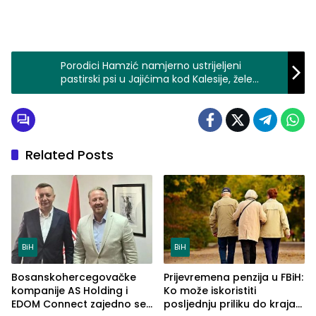
Porodici Hamzić namjerno ustrijeljeni
pastirski psi u Jajićima kod Kalesije, žele
odgovornost bezdušnih ljudi (FOTO)
Related Posts
BiH
BiH
Bosanskohercegovačke
Prijevremena penzija u FBiH:
kompanije AS Holding i
Ko može iskoristiti
EDOM Connect zajedno se
posljednju priliku do kraja