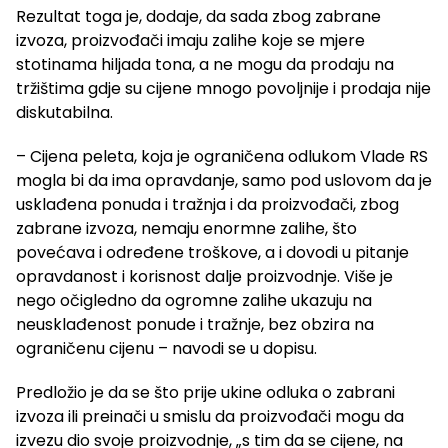
Rezultat toga je, dodaje, da sada zbog zabrane
izvoza, proizvođači imaju zalihe koje se mjere
stotinama hiljada tona, a ne mogu da prodaju na
tržištima gdje su cijene mnogo povoljnije i prodaja nije
diskutabilna.
– Cijena peleta, koja je ograničena odlukom Vlade RS
mogla bi da ima opravdanje, samo pod uslovom da je
usklađena ponuda i tražnja i da proizvođači, zbog
zabrane izvoza, nemaju enormne zalihe, što
povećava i određene troškove, a i dovodi u pitanje
opravdanost i korisnost dalje proizvodnje. Više je
nego očigledno da ogromne zalihe ukazuju na
neusklađenost ponude i tražnje, bez obzira na
ograničenu cijenu – navodi se u dopisu.
Predložio je da se što prije ukine odluka o zabrani
izvoza ili preinači u smislu da proizvođači mogu da
izvezu dio svoje proizvodnje, „s tim da se cijene, na