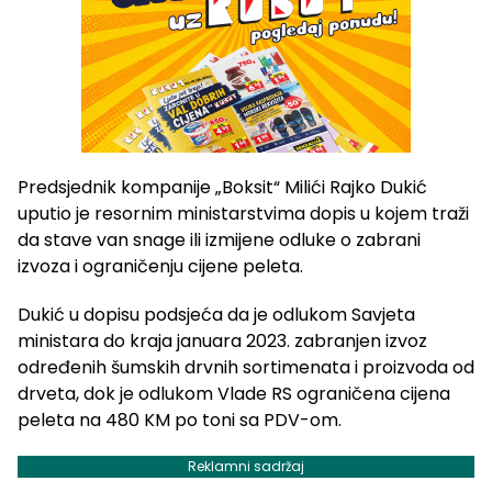
Predsjednik kompanije „Boksit“ Milići Rajko Dukić
uputio je resornim ministarstvima dopis u kojem traži
da stave van snage ili izmijene odluke o zabrani
izvoza i ograničenju cijene peleta.
Dukić u dopisu podsjeća da je odlukom Savjeta
ministara do kraja januara 2023. zabranjen izvoz
određenih šumskih drvnih sortimenata i proizvoda od
drveta, dok je odlukom Vlade RS ograničena cijena
peleta na 480 KM po toni sa PDV-om.
Reklamni sadržaj