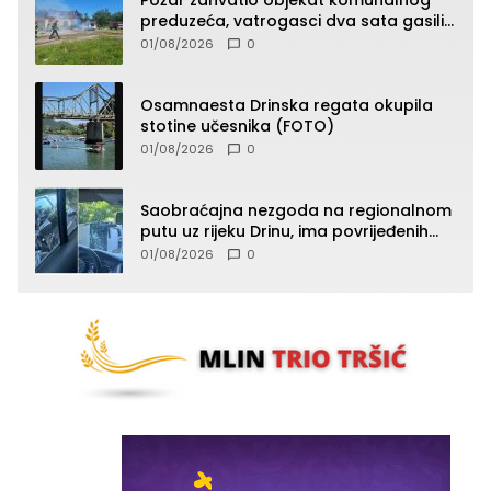
preduzeća, vatrogasci dva sata gasili
vatru (FOTO)
01/08/2026
0
Osamnaesta Drinska regata okupila
stotine učesnika (FOTO)
01/08/2026
0
Saobraćajna nezgoda na regionalnom
putu uz rijeku Drinu, ima povrijeđenih
lica (FOTO)
01/08/2026
0