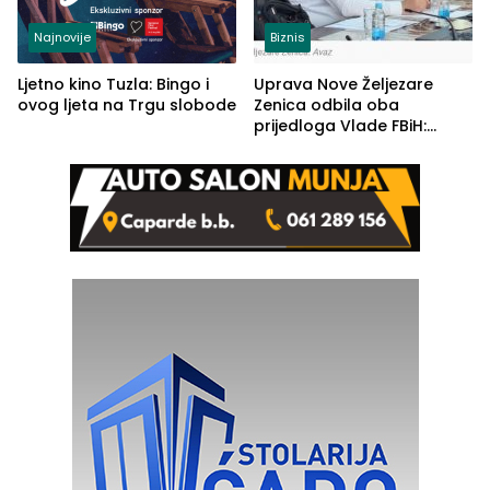
Najnovije
Biznis
Ljetno kino Tuzla: Bingo i
Uprava Nove Željezare
ovog ljeta na Trgu slobode
Zenica odbila oba
prijedloga Vlade FBiH:
Ustrajni da je stečaj jedino
rješenje