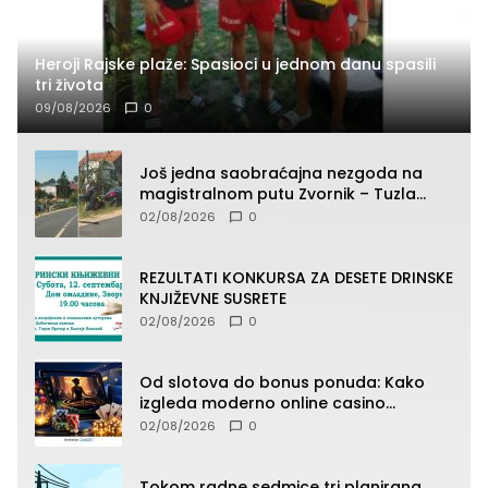
Heroji Rajske plaže: Spasioci u jednom danu spasili
tri života
09/08/2026
0
Još jedna saobraćajna nezgoda na
magistralnom putu Zvornik – Tuzla
(FOTO)
02/08/2026
0
REZULTATI KONKURSA ZA DESETE DRINSKE
KNJIŽEVNE SUSRETE
02/08/2026
0
Od slotova do bonus ponuda: Kako
izgleda moderno online casino
iskustvo
02/08/2026
0
Tokom radne sedmice tri planirana