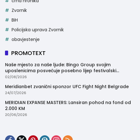
crna hronika
Zvornik
BiH
Policijska uprava Zvornik
obavjestenje
PROMOTEXT
Naše mjesto za naše ljude: Bingo Group svojim
uposlenicima posvećuje posebno lijep festivalski
trenutak
02/08/2026
Meridianbet zvanični sponzor UFC Fight Night Belgrade
24/07/2026
MERIDIAN EXPANSE MASTERS: Lansiran pohod na fond od
2.000 KM
20/06/2026