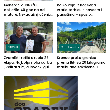
Generacija 1967/68.
Rajko Pajić iz Roćevića
obilježila 40 godina od
vratio torbicu s novcem i
mature: Nekadašnji učenici
pasošima – spasio
TŠC-a okupili se u Zvorniku
porodično ljetovanje u
(FOTO)
Grčkoj
ČARŠIJA
Crna Hronika
Zvornički kotlić okupio 25
Krenuo preko granice
ekipa: Najbolja riblja čorba
prema BiH sa 20 kilograma
„Velizara 2“, a lovački gulaš
marihuane sakrivene u
„Red i Zaprska“ (FOTO)
automobilu