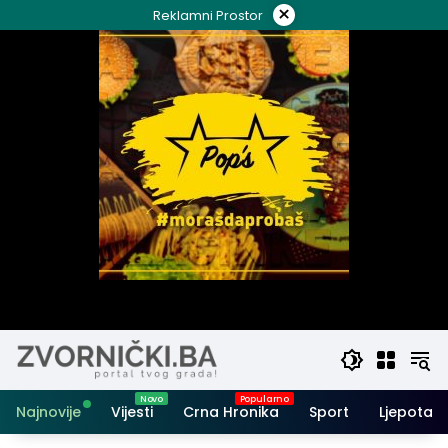
Skip
×
Reklamni Prostor
to
content
Najnovije
Vijesti
Crna Hronika
Sport
Ljepota i 