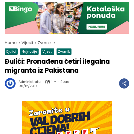
Home
Vijesti
Zvornik
Djulici
Najnovije
Vijesti
Zvornik
Đulići: Pronađena četiri ilegalna
migranta iz Pakistana
Administrator
1 Min Read
06/12/2017