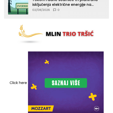
isključenja električne energije na
području TJ Zvornik
02/08/2026
0
Click here