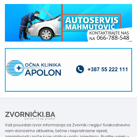
Vaš pouzdan izvor informacija za Zvornik i regiju! Svakodnevno
vam donosimo aktuelne, tačne i nepristrasne vijesti,
zanimljivosti i priče koje oblikuju našu zajednicu. Budite uvijek u