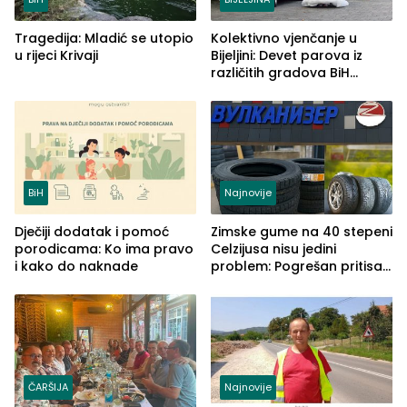
Tragedija: Mladić se utopio
Kolektivno vjenčanje u
u rijeci Krivaji
Bijeljini: Devet parova iz
različitih gradova BiH
izgovorilo sudbonosno da
BiH
Najnovije
Dječiji dodatak i pomoć
Zimske gume na 40 stepeni
porodicama: Ko ima pravo
Celzijusa nisu jedini
i kako do naknade
problem: Pogrešan pritisak
može biti mnogo opasniji
ČARŠIJA
Najnovije