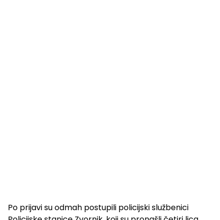
Po prijavi su odmah postupili policijski službenici
Policijske stanice Zvornik, koji su pronašli četiri lica