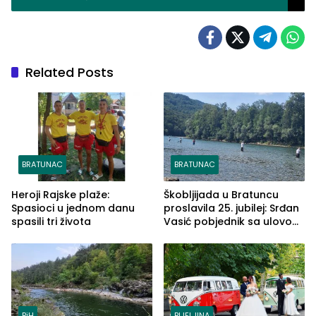
Related Posts
BRATUNAC
BRATUNAC
Heroji Rajske plaže:
Škobljijada u Bratuncu
Spasioci u jednom danu
proslavila 25. jubilej: Srđan
spasili tri života
Vasić pobjednik sa ulovom
od 2.040 grama (FOTO)
BiH
BIJELJINA