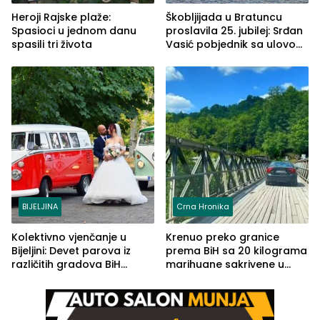
Heroji Rajske plaže:
Škobljijada u Bratuncu
Spasioci u jednom danu
proslavila 25. jubilej: Srđan
spasili tri života
Vasić pobjednik sa ulovom
od 2.040 grama (FOTO)
BIJELJINA
Crna Hronika
Kolektivno vjenčanje u
Krenuo preko granice
Bijeljini: Devet parova iz
prema BiH sa 20 kilograma
različitih gradova BiH
marihuane sakrivene u
izgovorilo sudbonosno da
automobilu