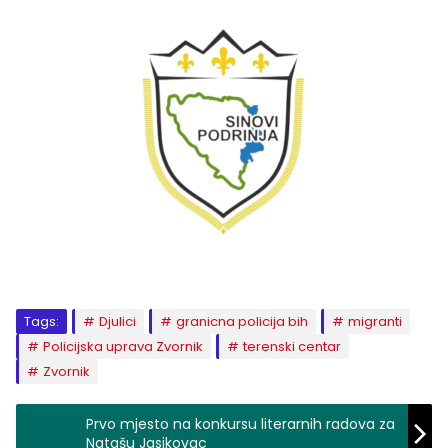
Tags:
Djulici
granicna policija bih
migranti
Policijska uprava Zvornik
terenski centar
Zvornik
Prvo mjesto na konkursu literarnih radova za
Natašu Jasikovac