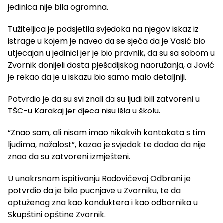
jedinica nije bila ogromna.
Tužiteljica je podsjetila svjedoka na njegov iskaz iz
istrage u kojem je naveo da se sjeća da je Vasić bio
utjecajan u jedinici jer je bio pravnik, da su sa sobom u
Zvornik donijeli dosta pješadijskog naoružanja, a Jović
je rekao da je u iskazu bio samo malo detaljniji.
Potvrdio je da su svi znali da su ljudi bili zatvoreni u
TŠC-u Karakaj jer djeca nisu išla u školu.
“Znao sam, ali nisam imao nikakvih kontakata s tim
ljudima, nažalost”, kazao je svjedok te dodao da nije
znao da su zatvoreni izmješteni.
U unakrsnom ispitivanju Radovićevoj Odbrani je
potvrdio da je bilo pucnjave u Zvorniku, te da
optuženog zna kao konduktera i kao odbornika u
Skupštini opštine Zvornik.