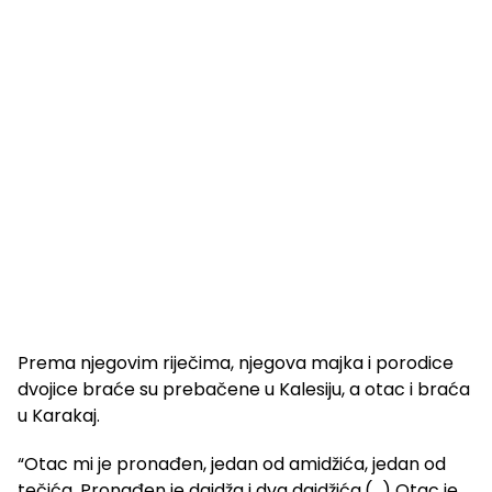
Prema njegovim riječima, njegova majka i porodice
dvojice braće su prebačene u Kalesiju, a otac i braća
u Karakaj.
“Otac mi je pronađen, jedan od amidžića, jedan od
tečića. Pronađen je daidža i dva daidžića.(…) Otac je