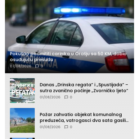
Pokušao podmititi carinika u Orašju sa 50 KM, dobio
osuđujuću presudu
07/08/2026
0
Danas „Drinska regata“ i „Spustijada“ –
sutra zvanično počinje „Zvorničko ljeto“
01/08/2026
0
Požar zahvatio objekat komunalnog
preduzeća, vatrogasci dva sata gasili
vatru (FOTO)
01/08/2026
0