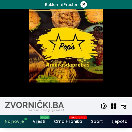
Skip
×
Reklamni Prostor
to
content
Najnovije
Vijesti
Crna Hronika
Sport
Ljepota i 