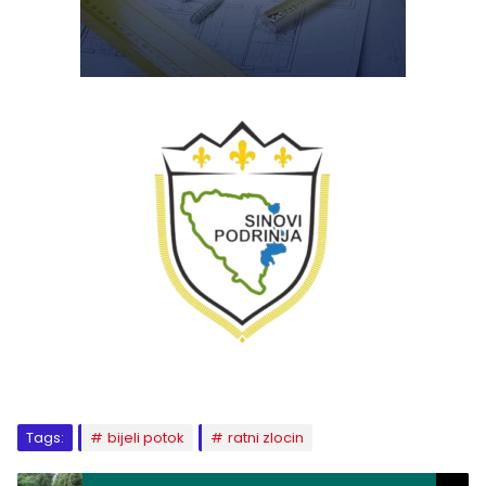
Tags:
bijeli potok
ratni zlocin