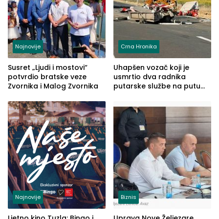
Najnovije
Crna Hronika
Susret „Ljudi i mostovi“
Uhapšen vozač koji je
potvrdio bratske veze
usmrtio dva radnika
Zvornika i Malog Zvornika
putarske službe na putu
od Loznice prema Šapcu
(FOTO)
Najnovije
Biznis
Ljetno kino Tuzla: Bingo i
Uprava Nove Željezare