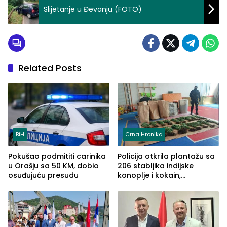
Slijetanje u Đevanju (FOTO)
Related Posts
BiH
Crna Hronika
Pokušao podmititi carinika
Policija otkrila plantažu sa
u Orašju sa 50 KM, dobio
206 stabljika indijske
osuđujuću presudu
konoplje i kokain,
uhapšena jedna osoba
(FOTO)