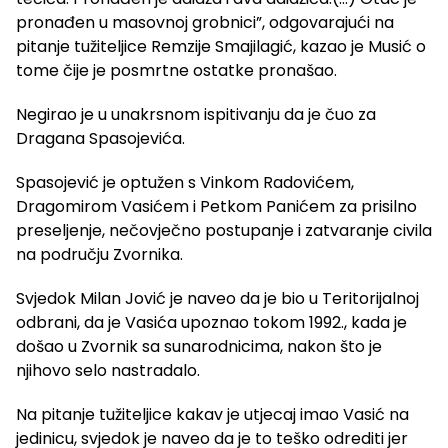
pronađen u masovnoj grobnici”, odgovarajući na
pitanje tužiteljice Remzije Smajilagić, kazao je Musić o
tome čije je posmrtne ostatke pronašao.
Negirao je u unakrsnom ispitivanju da je čuo za
Dragana Spasojevića.
Spasojević je optužen s Vinkom Radovićem,
Dragomirom Vasićem i Petkom Panićem za prisilno
preseljenje, nečovječno postupanje i zatvaranje civila
na području Zvornika.
Svjedok Milan Jović je naveo da je bio u Teritorijalnoj
odbrani, da je Vasića upoznao tokom 1992., kada je
došao u Zvornik sa sunarodnicima, nakon što je
njihovo selo nastradalo.
Na pitanje tužiteljice kakav je utjecaj imao Vasić na
jedinicu, svjedok je naveo da je to teško odrediti jer