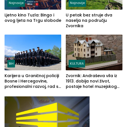
Najnovije
Najnovije
Ljetno kino Tuzla: Bingo i
U petak bez struje dva
ovog ljeta na Trgu slobode
naselja na području
Zvornika
BiH
KULTURA
Karijera u Graničnoj policiji
Zvornik: Andraševa vila iz
Bosne i Hercegovine,
1913. dobija novi život,
profesionalni razvoj, rad sa
postaje hotel muzejskog
savremenom opremom i
tipa
služba građanima