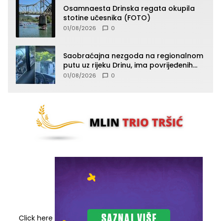
Osamnaesta Drinska regata okupila
stotine učesnika (FOTO)
01/08/2026
0
Saobraćajna nezgoda na regionalnom
putu uz rijeku Drinu, ima povrijeđenih
lica (FOTO)
01/08/2026
0
Click here