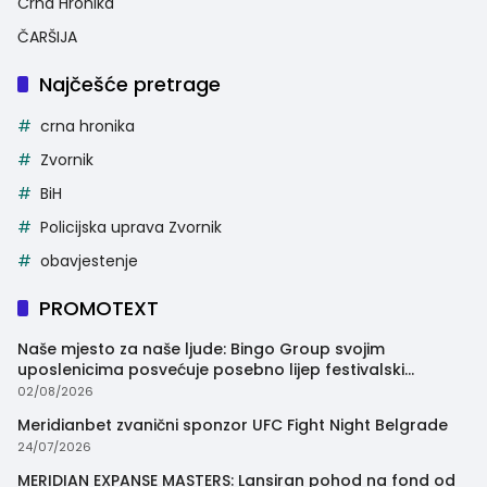
Crna Hronika
ČARŠIJA
Najčešće pretrage
crna hronika
Zvornik
BiH
Policijska uprava Zvornik
obavjestenje
PROMOTEXT
Naše mjesto za naše ljude: Bingo Group svojim
uposlenicima posvećuje posebno lijep festivalski
trenutak
02/08/2026
Meridianbet zvanični sponzor UFC Fight Night Belgrade
24/07/2026
MERIDIAN EXPANSE MASTERS: Lansiran pohod na fond od