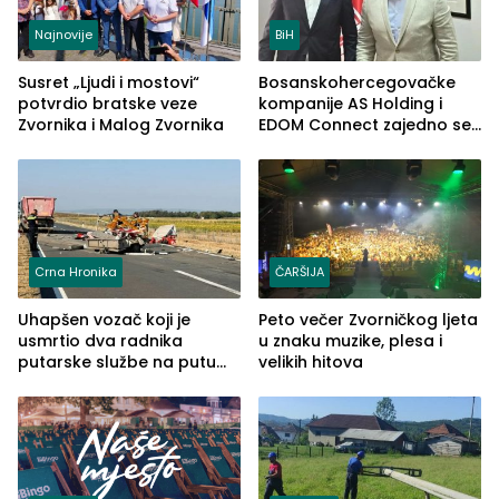
Najnovije
BiH
Susret „Ljudi i mostovi“
Bosanskohercegovačke
potvrdio bratske veze
kompanije AS Holding i
Zvornika i Malog Zvornika
EDOM Connect zajedno se
šire na tržište Maroka
Crna Hronika
ČARŠIJA
Uhapšen vozač koji je
Peto večer Zvorničkog ljeta
usmrtio dva radnika
u znaku muzike, plesa i
putarske službe na putu
velikih hitova
od Loznice prema Šapcu
(FOTO)