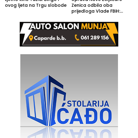
ovog ljeta na Trgu slobode
Zenica odbila oba
prijedloga Vlade FBiH:
Ustrajni da je stečaj jedino
rješenje