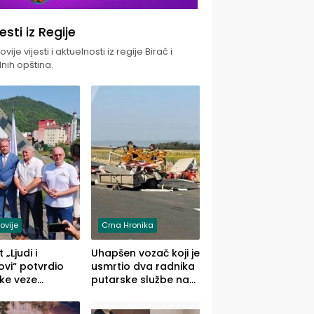
jesti iz Regije
vije vijesti i aktuelnosti iz regije Birač i
nih opština.
ovije
Crna Hronika
 „Ljudi i
Uhapšen vozač koji je
vi“ potvrdio
usmrtio dva radnika
ke veze
putarske službe na
ika i Malog
putu od Loznice
ika
prema Šapcu