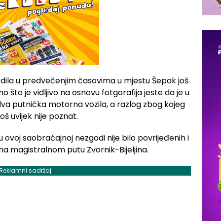
dila u predvečenjim časovima u mjestu Šepak još
 što je vidljivo na osnovu fotgorafija jeste da je u
va putnička motorna vozila, a razlog zbog kojeg
oš uvijek nije poznat.
voj saobraćajnoj nezgodi nije bilo povrijeđenih i
 na magistralnom putu Zvornik-Bijeljina.
Reklamni sadržaj