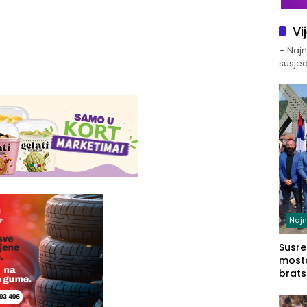
Vi
– Najno
susjed
Najn
Susret
mosto
brats
Zvorn
Zvorn