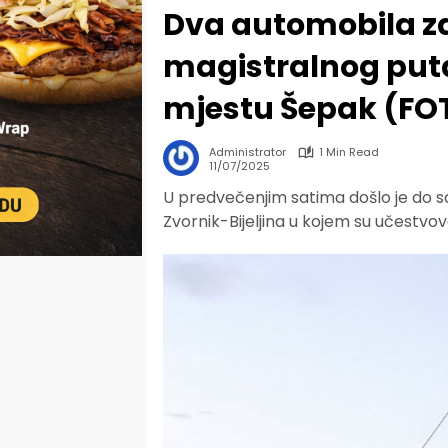
Dva automobila za
magistralnog puta
mjestu Šepak (FO
Administrator
1 Min Read
11/07/2025
U predvečenjim satima došlo je do
Zvornik-Bijeljina u kojem su učestvo