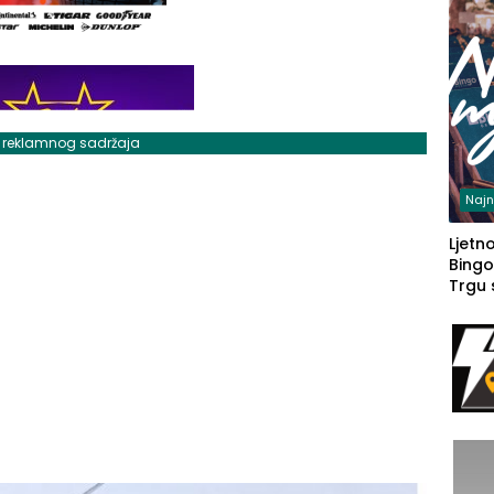
j reklamnog sadržaja
Najn
Ljetno
Bingo
Trgu