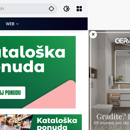
WEB
×