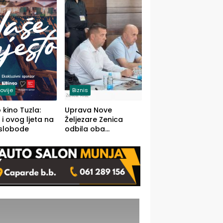
(FOTO)
ovije
Biznis
 kino Tuzla:
Uprava Nove
 i ovog ljeta na
Željezare Zenica
 slobode
odbila oba
prijedloga Vlade
FBiH: Ustrajni da je
stečaj jedino rješenje