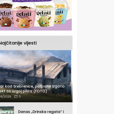
Najčitanije vijesti
ar kod Srebrenice, potpuno izgorio
ekt za uzgoj pilića (FOTO)
08/2026
0
Danas „Drinska regata“ i