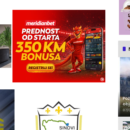
Pož
obj
07/