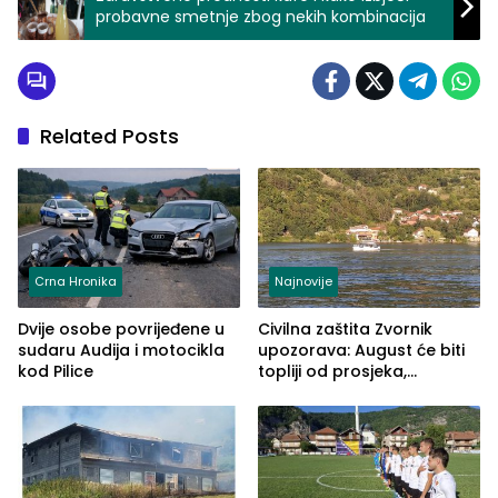
probavne smetnje zbog nekih kombinacija
Related Posts
Crna Hronika
Najnovije
Dvije osobe povrijeđene u
Civilna zaštita Zvornik
sudaru Audija i motocikla
upozorava: August će biti
kod Pilice
topliji od prosjeka,
povećan rizik od požara i
nestašice vode