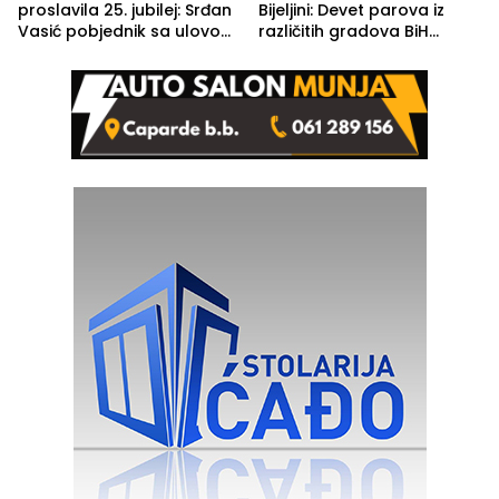
proslavila 25. jubilej: Srđan
Bijeljini: Devet parova iz
Vasić pobjednik sa ulovom
različitih gradova BiH
od 2.040 grama (FOTO)
izgovorilo sudbonosno da