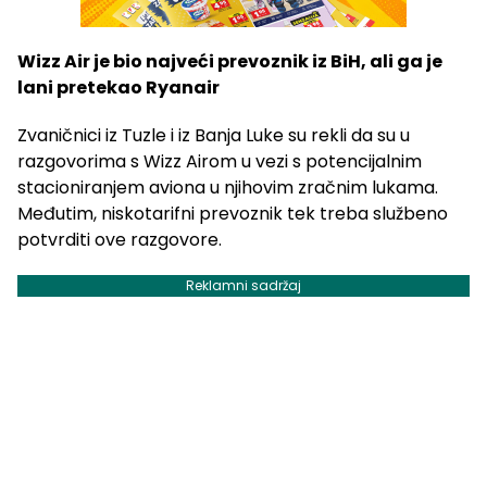
Wizz Air je bio najveći prevoznik iz BiH, ali ga je
lani pretekao Ryanair
Zvaničnici iz Tuzle i iz Banja Luke su rekli da su u
razgovorima s Wizz Airom u vezi s potencijalnim
stacioniranjem aviona u njihovim zračnim lukama.
Međutim, niskotarifni prevoznik tek treba službeno
potvrditi ove razgovore.
Reklamni sadržaj