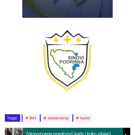
Tags:
BiH
saobracaj
tuzla
Zdravstvene prednosti kafe i kako izbjeći