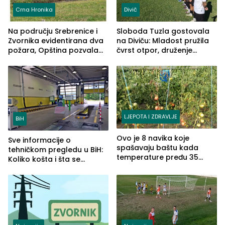
Crna Hronika
Divič
Na području Srebrenice i
Sloboda Tuzla gostovala
Zvornika evidentirana dva
na Diviču: Mladost pružila
požara, Opština pozvala
čvrst otpor, druženje
na smirivanje tenzija
nastavljeno uz obalu
jezera
LJEPOTA I ZDRAVLJE
BiH
Ovo je 8 navika koje
Sve informacije o
spašavaju baštu kada
tehničkom pregledu u BiH:
temperature pređu 35
Koliko košta i šta se
stepeni
pregleda