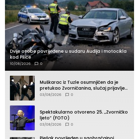
Dvije osobe povrijeđene u sudaru Audija i motocikla
kod Pilice
10/08/2026
0
Muškarac iz Tuzle osumnjičen da je
pretukao Zvorničanina, slučaj prijavljen
tužilaštvu
03/08/2026
0
Spektakularno otvoreno 25. „Zvorničko
ljeto“ (FOTO)
03/08/2026
0
Pješak povrijeđen u saobraćajnoj