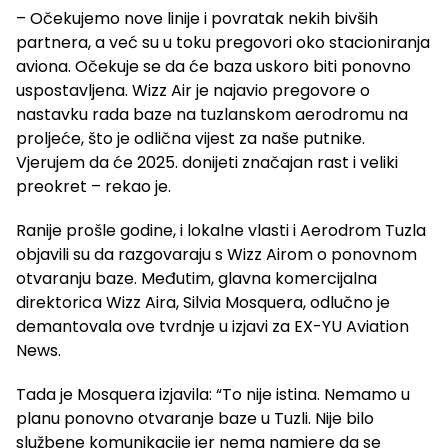
– Očekujemo nove linije i povratak nekih bivših
partnera, a već su u toku pregovori oko stacioniranja
aviona. Očekuje se da će baza uskoro biti ponovno
uspostavljena. Wizz Air je najavio pregovore o
nastavku rada baze na tuzlanskom aerodromu na
proljeće, što je odlična vijest za naše putnike.
Vjerujem da će 2025. donijeti značajan rast i veliki
preokret – rekao je.
Ranije prošle godine, i lokalne vlasti i Aerodrom Tuzla
objavili su da razgovaraju s Wizz Airom o ponovnom
otvaranju baze. Međutim, glavna komercijalna
direktorica Wizz Aira, Silvia Mosquera, odlučno je
demantovala ove tvrdnje u izjavi za EX-YU Aviation
News.
Tada je Mosquera izjavila: “To nije istina. Nemamo u
planu ponovno otvaranje baze u Tuzli. Nije bilo
službene komunikacije jer nema namjere da se