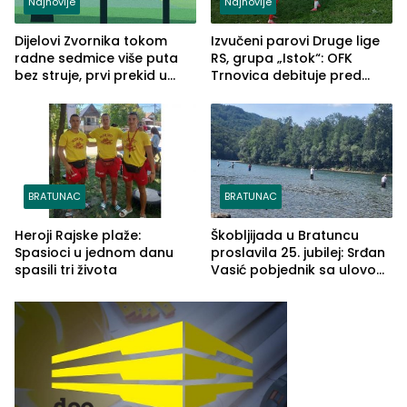
Najnovije
Najnovije
Dijelovi Zvornika tokom
Izvučeni parovi Druge lige
radne sedmice više puta
RS, grupa „Istok“: OFK
bez struje, prvi prekid u
Trnovica debituje pred
ponedjeljak
domaćim navijačima protiv
Drine HE
BRATUNAC
BRATUNAC
Heroji Rajske plaže:
Škobljijada u Bratuncu
Spasioci u jednom danu
proslavila 25. jubilej: Srđan
spasili tri života
Vasić pobjednik sa ulovom
od 2.040 grama (FOTO)