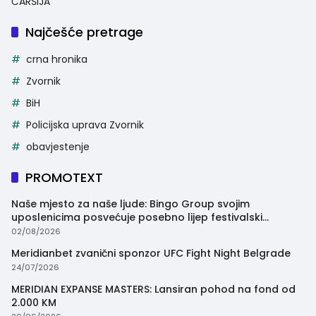
ČARŠIJA
Najčešće pretrage
crna hronika
Zvornik
BiH
Policijska uprava Zvornik
obavjestenje
PROMOTEXT
Naše mjesto za naše ljude: Bingo Group svojim
uposlenicima posvećuje posebno lijep festivalski
trenutak
02/08/2026
Meridianbet zvanični sponzor UFC Fight Night Belgrade
24/07/2026
MERIDIAN EXPANSE MASTERS: Lansiran pohod na fond od
2.000 KM