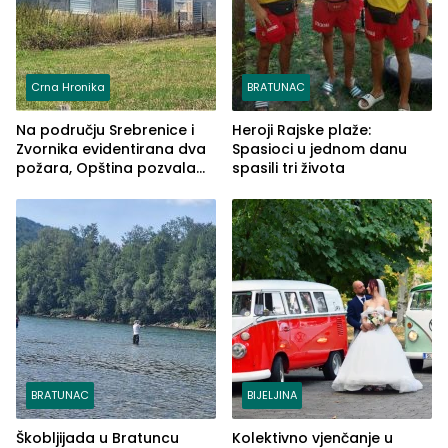
Crna Hronika
BRATUNAC
Na području Srebrenice i
Heroji Rajske plaže:
Zvornika evidentirana dva
Spasioci u jednom danu
požara, Opština pozvala
spasili tri života
na smirivanje tenzija
BRATUNAC
BIJELJINA
Škobljijada u Bratuncu
Kolektivno vjenčanje u