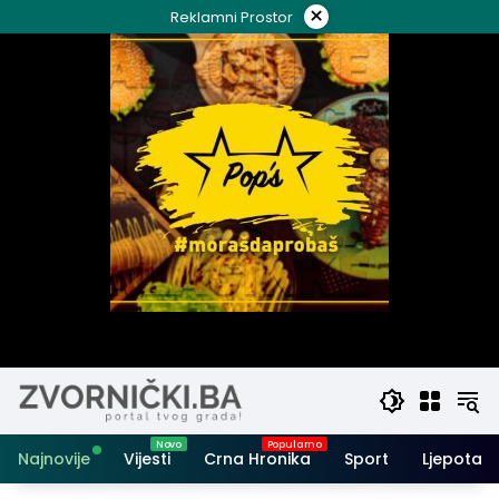
Skip
×
Reklamni Prostor
to
content
Najnovije
Vijesti
Crna Hronika
Sport
Ljepota i 