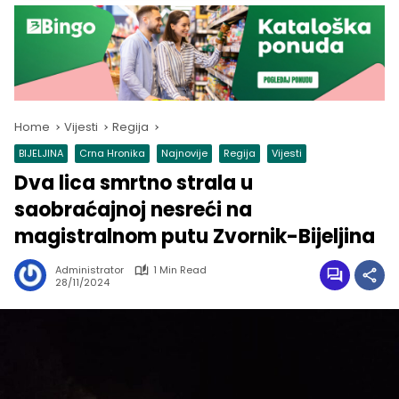
Home
Vijesti
Regija
BIJELJINA
Crna Hronika
Najnovije
Regija
Vijesti
Dva lica smrtno strala u
saobraćajnoj nesreći na
magistralnom putu Zvornik-Bijeljina
Administrator
1 Min Read
28/11/2024