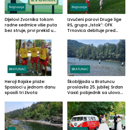
Najnovije
Najnovije
Dijelovi Zvornika tokom
Izvučeni parovi Druge lige
radne sedmice više puta
RS, grupa „Istok“: OFK
bez struje, prvi prekid u
Trnovica debituje pred
ponedjeljak
domaćim navijačima protiv
Drine HE
BRATUNAC
BRATUNAC
Heroji Rajske plaže:
Škobljijada u Bratuncu
Spasioci u jednom danu
proslavila 25. jubilej: Srđan
spasili tri života
Vasić pobjednik sa ulovom
od 2.040 grama (FOTO)