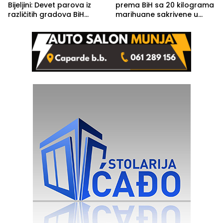
Bijeljini: Devet parova iz
prema BiH sa 20 kilograma
različitih gradova BiH
marihuane sakrivene u
izgovorilo sudbonosno da
automobilu