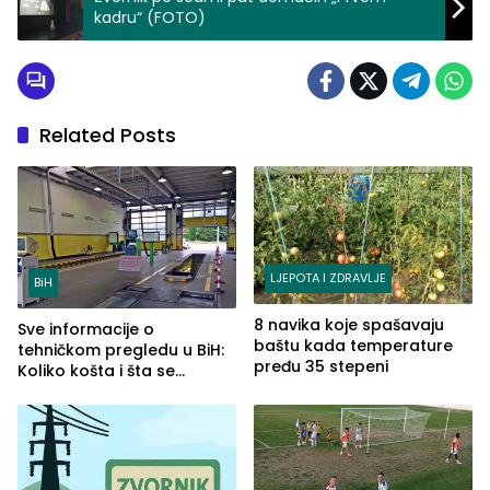
kadru“ (FOTO)
Related Posts
LJEPOTA I ZDRAVLJE
BiH
8 navika koje spašavaju
Sve informacije o
baštu kada temperature
tehničkom pregledu u BiH:
pređu 35 stepeni
Koliko košta i šta se
pregleda