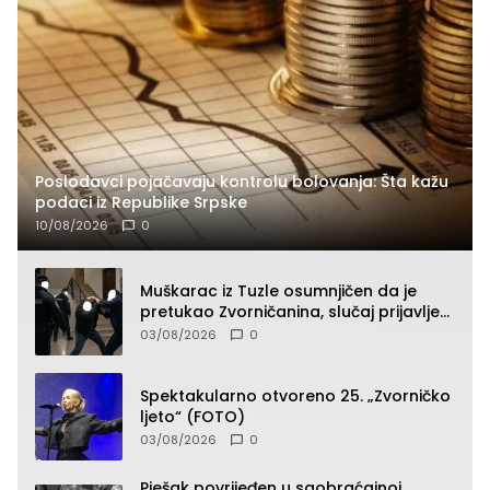
Poslodavci pojačavaju kontrolu bolovanja: Šta kažu
podaci iz Republike Srpske
10/08/2026
0
Muškarac iz Tuzle osumnjičen da je
pretukao Zvorničanina, slučaj prijavljen
tužilaštvu
03/08/2026
0
Spektakularno otvoreno 25. „Zvorničko
ljeto“ (FOTO)
03/08/2026
0
Pješak povrijeđen u saobraćajnoj