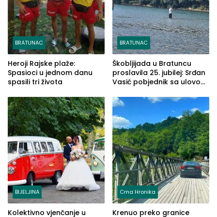
BRATUNAC
BRATUNAC
Heroji Rajske plaže:
Škobljijada u Bratuncu
Spasioci u jednom danu
proslavila 25. jubilej: Srđan
spasili tri života
Vasić pobjednik sa ulovom
od 2.040 grama (FOTO)
BIJELJINA
Crna Hronika
Kolektivno vjenčanje u
Krenuo preko granice