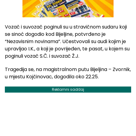
Vozač i suvozač poginuli su u stravičnom sudaru koji
se sinoć dogodio kod Bijeljine, potvrđeno je
“Nezavisnim novinama”. Učestvovali su audi kojim je
upravljao I.K., a koji je povrijeđen, te pasat, u kojem su
poginuli vozač S.Č. i suvozač Ž.J.
Tragedija se, na magistralnom putu Bijeljina – Zvornik,
u mjestu Kojčinovac, dogodila oko 22.25.
Reklamni sadržaj