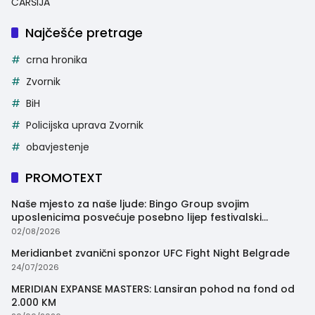
ČARŠIJA
Najčešće pretrage
crna hronika
Zvornik
BiH
Policijska uprava Zvornik
obavjestenje
PROMOTEXT
Naše mjesto za naše ljude: Bingo Group svojim
uposlenicima posvećuje posebno lijep festivalski
trenutak
02/08/2026
Meridianbet zvanični sponzor UFC Fight Night Belgrade
24/07/2026
MERIDIAN EXPANSE MASTERS: Lansiran pohod na fond od
2.000 KM