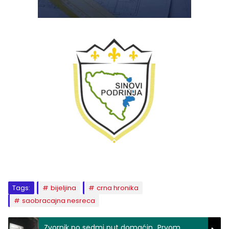
Tags:
bijeljina
crna hronika
saobracajna nesreca
Zvornik po sedmi put domaćin „Prvom