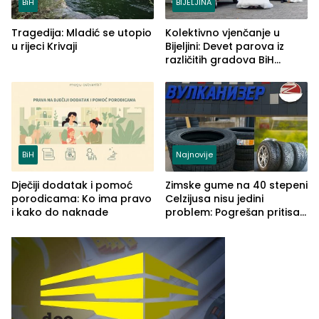
BiH
BIJELJINA
Tragedija: Mladić se utopio
Kolektivno vjenčanje u
u rijeci Krivaji
Bijeljini: Devet parova iz
različitih gradova BiH
izgovorilo sudbonosno da
BiH
Najnovije
Dječiji dodatak i pomoć
Zimske gume na 40 stepeni
porodicama: Ko ima pravo
Celzijusa nisu jedini
i kako do naknade
problem: Pogrešan pritisak
može biti mnogo opasniji