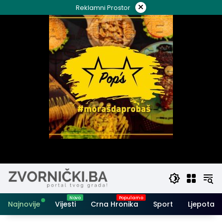
Skip
×
Reklamni Prostor
to
content
Najnovije
Vijesti
Crna Hronika
Sport
Ljepota i 