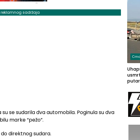
j reklamnog sadržaja
Crna
Uhapš
usmrt
putar
putu 
prem
(FOT
 su se sudarila dva automobila. Poginula su dva
bilu marke “pežo”.
 do direktnog sudara.