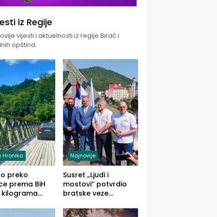
jesti iz Regije
vije vijesti i aktuelnosti iz regije Birač i
nih opština.
 Hronika
Najnovije
uo preko
Susret „Ljudi i
ce prema BiH
mostovi“ potvrdio
 kilograma
bratske veze
uane sakrivene
Zvornika i Malog
omobilu
Zvornika