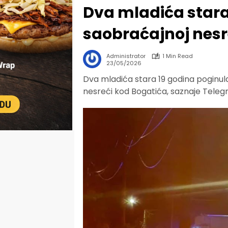
Dva mladića stara
saobraćajnoj nesr
Administrator
1 Min Read
23/05/2026
Dva mladića stara 19 godina poginula
nesreći kod Bogatića, saznaje Telegr