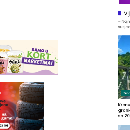
Vi
– Najno
susjed
Crna
Kren
grani
sa 20
marih
u aut