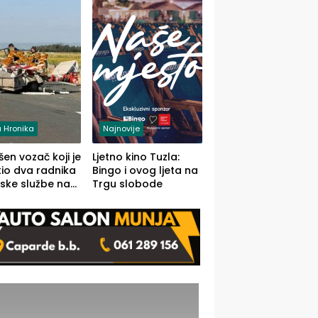
 Hronika
Najnovije
en vozač koji je
Ljetno kino Tuzla:
io dva radnika
Bingo i ovog ljeta na
ske službe na
Trgu slobode
od Loznice
a Šapcu
O)