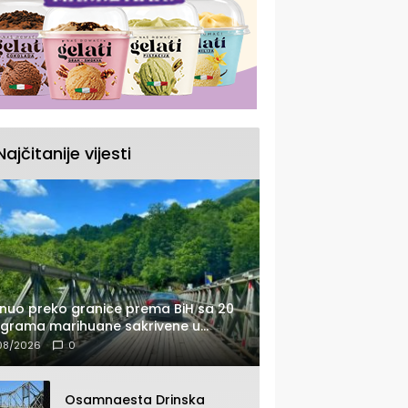
Najčitanije vijesti
nuo preko granice prema BiH sa 20
ograma marihuane sakrivene u
tomobilu
08/2026
0
Osamnaesta Drinska