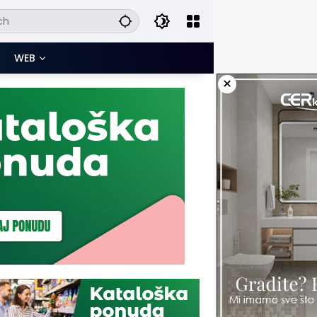
WEB
×