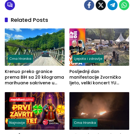
Related Posts
Crna Hronika
Ljepota i zdravlje
Krenuo preko granice
Posljednji dan
prema BiH sa 20 kilograma
manifestacije Zvorničko
marihuane sakrivene u
ljeto, veliki koncert YU
automobilu
grupe zatvara program
ove godine
Najnovije
Crna Hronika