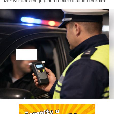
izazovu štetu mogu platiti i nekoliko hiljada maraka.