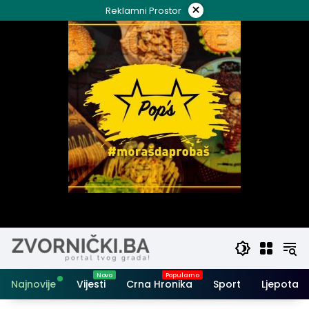
Skip
×
Reklamni Prostor
to
content
Najnovije
Vijesti
Crna Hronika
Sport
Ljepota i 