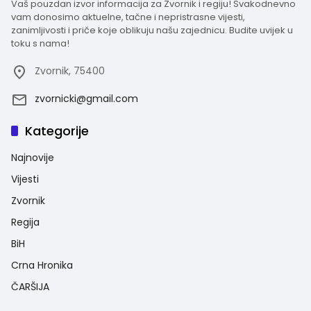
Vaš pouzdan izvor informacija za Zvornik i regiju! Svakodnevno
vam donosimo aktuelne, tačne i nepristrasne vijesti,
zanimljivosti i priče koje oblikuju našu zajednicu. Budite uvijek u
toku s nama!
Zvornik, 75400
zvornicki@gmail.com
Kategorije
Najnovije
Vijesti
Zvornik
Regija
BiH
Crna Hronika
ČARŠIJA