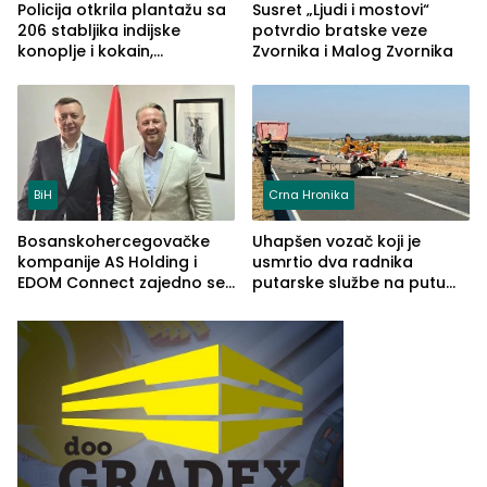
Policija otkrila plantažu sa
Susret „Ljudi i mostovi“
206 stabljika indijske
potvrdio bratske veze
konoplje i kokain,
Zvornika i Malog Zvornika
uhapšena jedna osoba
(FOTO)
BiH
Crna Hronika
Bosanskohercegovačke
Uhapšen vozač koji je
kompanije AS Holding i
usmrtio dva radnika
EDOM Connect zajedno se
putarske službe na putu
šire na tržište Maroka
od Loznice prema Šapcu
(FOTO)