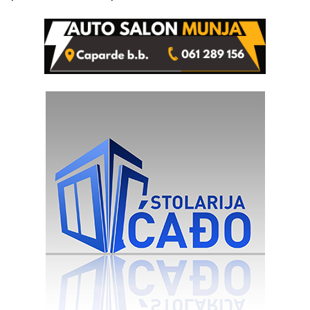
od Loznice prema Šapcu
(FOTO)