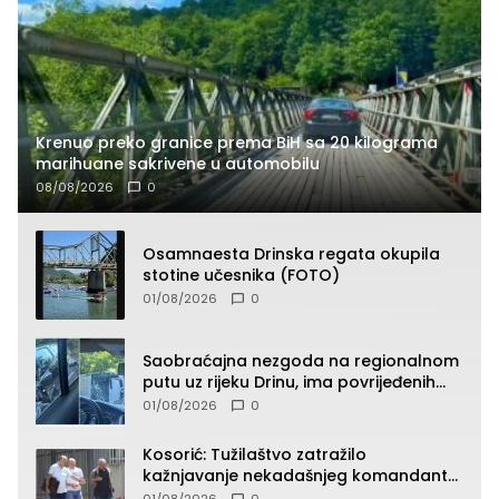
Krenuo preko granice prema BiH sa 20 kilograma
marihuane sakrivene u automobilu
08/08/2026
0
Osamnaesta Drinska regata okupila
stotine učesnika (FOTO)
01/08/2026
0
Saobraćajna nezgoda na regionalnom
putu uz rijeku Drinu, ima povrijeđenih
lica (FOTO)
01/08/2026
0
Kosorić: Tužilaštvo zatražilo
kažnjavanje nekadašnjeg komandanta
Vlaseničke brigade