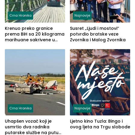
Crna Hronika
Najnovije
Krenuo preko granice
Susret „Ljudi i mostovi“
prema BiH sa 20 kilograma
potvrdio bratske veze
marihuane sakrivene u
Zvornika i Malog Zvornika
automobilu
Crna Hronika
Najnovije
Uhapšen vozač koji je
Ljetno kino Tuzla: Bingo i
usmrtio dva radnika
ovog ljeta na Trgu slobode
putarske službe na putu