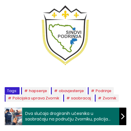
Tags:
hapsenje
obavjestenje
Podrinje
Policijska uprava Zvornik
saobracaj
Zvornik
Dva slučaja drogiranih učesnika u
saobraćaju na području Zvorniku, policija
izrekla visoke kazne