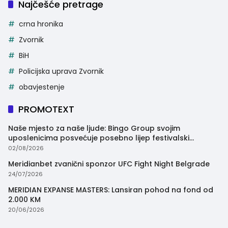
Najčešće pretrage
crna hronika
Zvornik
BiH
Policijska uprava Zvornik
obavjestenje
PROMOTEXT
Naše mjesto za naše ljude: Bingo Group svojim
uposlenicima posvećuje posebno lijep festivalski
trenutak
02/08/2026
Meridianbet zvanični sponzor UFC Fight Night Belgrade
24/07/2026
MERIDIAN EXPANSE MASTERS: Lansiran pohod na fond od
2.000 KM
20/06/2026