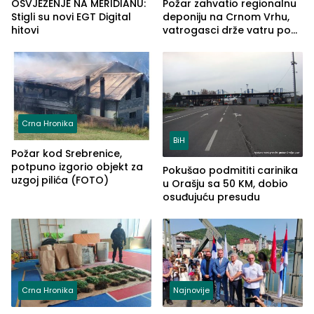
OSVJEŽENJE NA MERIDIANU:
Požar zahvatio regionalnu
Stigli su novi EGT Digital
deponiju na Crnom Vrhu,
hitovi
vatrogasci drže vatru pod
kontrolom (FOTO)
Crna Hronika
BiH
Požar kod Srebrenice,
potpuno izgorio objekt za
Pokušao podmititi carinika
uzgoj pilića (FOTO)
u Orašju sa 50 KM, dobio
osuđujuću presudu
Crna Hronika
Najnovije