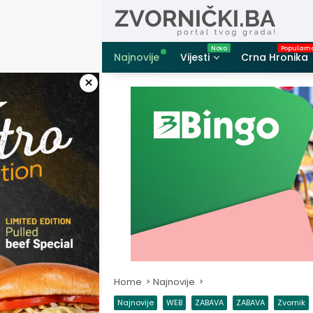
Skip
to
content
Najnovije
Vijesti
Crna Hronika
×
Home
Najnovije
Najnovije
WEB
ZABAVA
ZABAVA
Zvornik