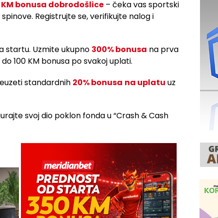
 KM bonusa dobrodošlice
– čeka vas sportski
spinove. Registrujte se, verifikujte nalog i
na startu. Uzmite ukupno
300% bonusa
na prva
 do 100 KM bonusa po svakoj uplati.
euzeti standardnih
20% bonusa
na uplatu
uz
igurajte svoj dio poklon fonda u “Crash & Cash