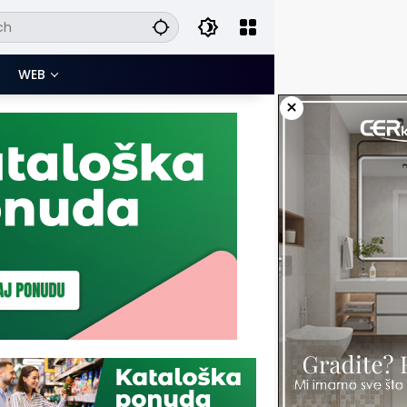
WEB
×