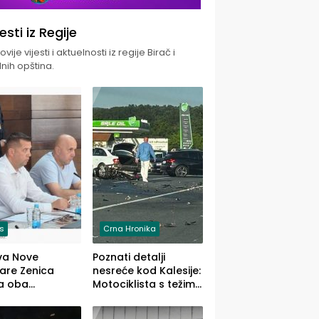
jesti iz Regije
vije vijesti i aktuelnosti iz regije Birač i
nih opština.
is
Crna Hronika
va Nove
Poznati detalji
zare Zenica
nesreće kod Kalesije:
a oba
Motociklista s težim,
dloga Vlade
dvoje vozača s
Ustrajni da je
lakšim povredama