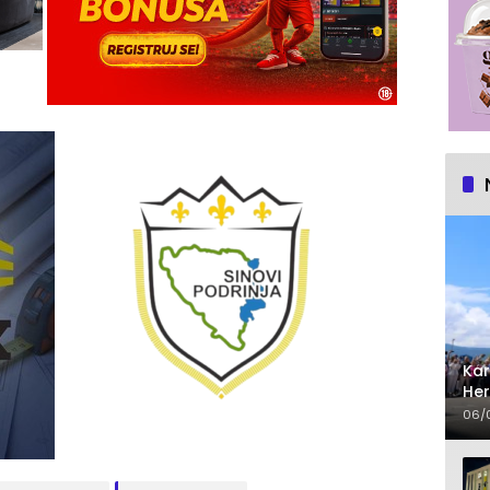
Kar
Her
sa
06/
gr