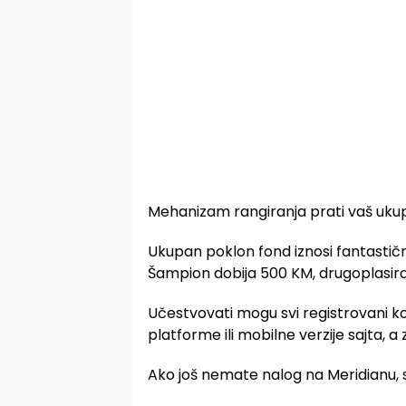
Mehanizam rangiranja prati vaš ukupa
Ukupan poklon fond iznosi fantastičn
Šampion dobija 500 KM, drugoplasir
Učestvovati mogu svi registrovani ko
platforme ili mobilne verzije sajta, a 
Ako još nemate nalog na Meridianu, 