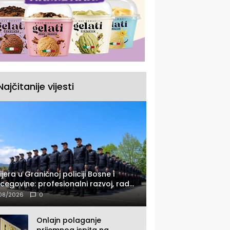
Najčitanije vijesti
ijera u Graničnoj policiji Bosne i
cegovine: profesionalni razvoj, rad
 savremenom opremom i služba
08/2026
0
ađanima
Onlajn polaganje