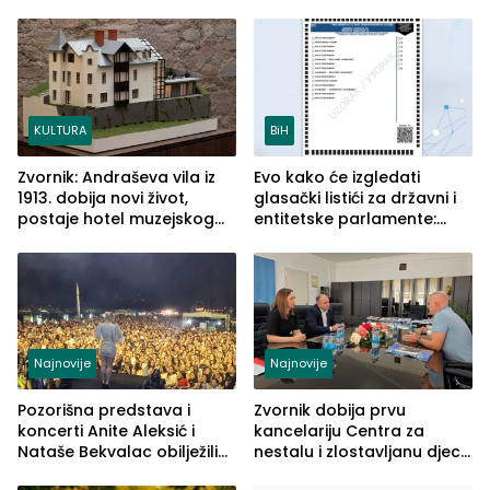
savremenom opremom i
služba građanima
KULTURA
BiH
Zvornik: Andraševa vila iz
Evo kako će izgledati
1913. dobija novi život,
glasački listići za državni i
postaje hotel muzejskog
entitetske parlamente:
tipa
Najveće izmjene biće
vidljive na njima
Najnovije
Najnovije
Pozorišna predstava i
Zvornik dobija prvu
koncerti Anite Aleksić i
kancelariju Centra za
Nataše Bekvalac obilježili
nestalu i zlostavljanu djecu
četvrto veče Zvorničkog
u RS-u