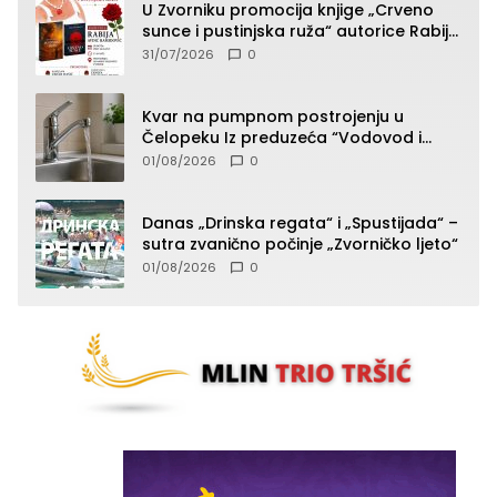
U Zvorniku promocija knjige „Crveno
sunce i pustinjska ruža“ autorice Rabije
Avdić-Hamidović
31/07/2026
0
Kvar na pumpnom postrojenju u
Čelopeku Iz preduzeća “Vodovod i
komunalije”
01/08/2026
0
Danas „Drinska regata“ i „Spustijada“ –
sutra zvanično počinje „Zvorničko ljeto“
01/08/2026
0