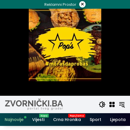
Skip
×
Reklamni Prostor
to
content
Najnovije
Vijesti
Crna Hronika
Sport
Ljepota i 