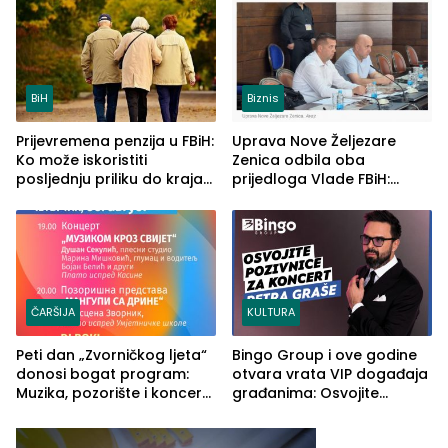
ljeta (FOTO)
BiH
Biznis
Prijevremena penzija u FBiH:
Uprava Nove Željezare
Ko može iskoristiti
Zenica odbila oba
posljednju priliku do kraja
prijedloga Vlade FBiH:
2026. godine
Ustrajni da je stečaj jedino
rješenje
ČARŠIJA
KULTURA
Peti dan „Zvorničkog ljeta“
Bingo Group i ove godine
donosi bogat program:
otvara vrata VIP događaja
Muzika, pozorište i koncert
građanima: Osvojite
Stoje
ulaznice za koncert Petra
Graše