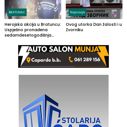
BRATUNAC
Najnovije
Herojska akcija u Bratuncu:
Ovog utorka Dan žalosti i u
Uspješno pronađena
Zvorniku
sedamdesetogodišnja
Ivanka Lazić, rodom iz
Kravice.