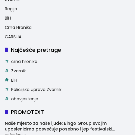
Regija
BiH
Crna Hronika
ČARŠIJA
Najčešće pretrage
crna hronika
Zvornik
BiH
Policijska uprava Zvornik
obavjestenje
PROMOTEXT
Naše mjesto za naše ljude: Bingo Group svojim
uposlenicima posvećuje posebno lijep festivalski
trenutak
02/08/2026