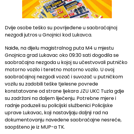
Dvije osobe teško su povrijeđene u saobraćajnoj
nezgodi jutros u Gnojnici kod Lukavca.
Naiđe, na dijelu magistralnog puta M4 u mjestu
Gnojnica grad Lukavac oko 09:30 sati dogodila se
saobraćajna nezgoda u kojoj su učestvovali putničko
motorno vozilo i teretno motorno vozilo. U ovoj
saobraćajnoj nezgodi vozač i suvozač u putničkom
vozilu su zadobili teške tjelesne povrede
konstatovane od strane ljekara JZU UKC Tuzla gdje
su zadržani na daljem liječenju. Potrebne mjere i
radnje poduzeli su policijski službenici Policijske
uprave Lukavac, koji nastavljaju daljnji rad na
dokumentovanju navedene saobraćajne nesreće,
saopšteno je iz MUP-a TK.