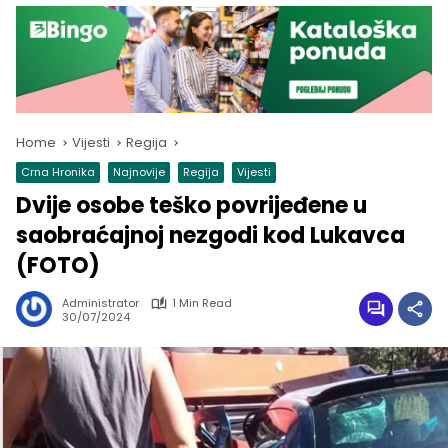
Home
Vijesti
Regija
Crna Hronika
Najnovije
Regija
Vijesti
Dvije osobe teško povrijeđene u
saobraćajnoj nezgodi kod Lukavca
(FOTO)
Administrator
1 Min Read
30/07/2024