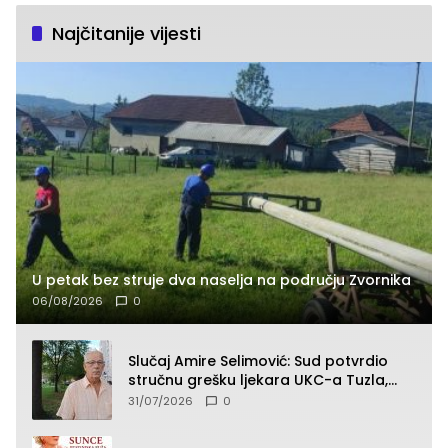
Najčitanije vijesti
U petak bez struje dva naselja na području Zvornika
06/08/2026
0
Slučaj Amire Selimović: Sud potvrdio
stručnu grešku ljekara UKC-a Tuzla,
presudan dokaz ostala obdukcija
31/07/2026
0