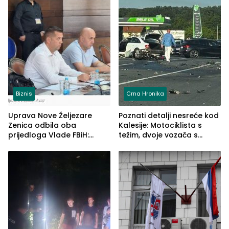
Biznis
Crna Hronika
Uprava Nove Željezare
Poznati detalji nesreće kod
Zenica odbila oba
Kalesije: Motociklista s
prijedloga Vlade FBiH:
težim, dvoje vozača s
Ustrajni da je stečaj jedino
lakšim povredama
rješenje