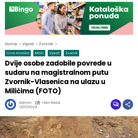
Home
Vijesti
Zvornik
Crna Hronika
Milići
Vijesti
Zvornik
Dvije osobe zadobile povrede u
sudaru na magistralnom putu
Zvornik-Vlasenica na ulazu u
Milićima (FOTO)
Admin1
1 Min Read
14/11/2024