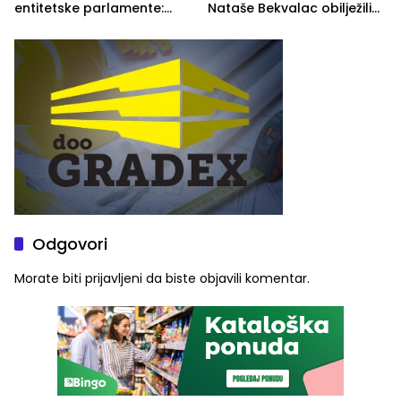
entitetske parlamente:
Nataše Bekvalac obilježili
Najveće izmjene biće
četvrto veče Zvorničkog
vidljive na njima
ljeta (FOTO)
Odgovori
Morate biti
prijavljeni
da biste objavili komentar.