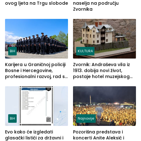
ovog ljeta na Trgu slobode
naselja na području
Zvornika
BiH
KULTURA
Karijera u Graničnoj policiji
Zvornik: Andraševa vila iz
Bosne i Hercegovine,
1913. dobija novi život,
profesionalni razvoj, rad sa
postaje hotel muzejskog
savremenom opremom i
tipa
služba građanima
BiH
Najnovije
Evo kako će izgledati
Pozorišna predstava i
glasački listići za državni i
koncerti Anite Aleksić i