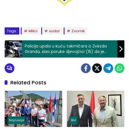
Tags:
Milici
sudar
Zvornik
Policija upala u kuću takmičara iz Zvezda
Granda, slao poruke djevojčici (15) da je
namami da se vide
Related Posts
Najnovije
BiH