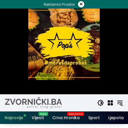
Skip
×
Reklamni Prostor
to
content
Najnovije
Vijesti
Crna Hronika
Sport
Ljepota i 