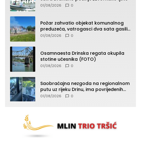
01/08/2026
0
Požar zahvatio objekat komunalnog
preduzeća, vatrogasci dva sata gasili
vatru (FOTO)
01/08/2026
0
Osamnaesta Drinska regata okupila
stotine učesnika (FOTO)
01/08/2026
0
Saobraćajna nezgoda na regionalnom
putu uz rijeku Drinu, ima povrijeđenih
lica (FOTO)
01/08/2026
0