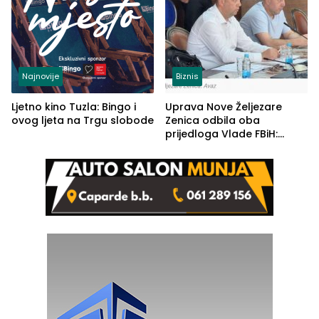
Najnovije
Biznis
Ljetno kino Tuzla: Bingo i
Uprava Nove Željezare
ovog ljeta na Trgu slobode
Zenica odbila oba
prijedloga Vlade FBiH:
Ustrajni da je stečaj jedino
rješenje