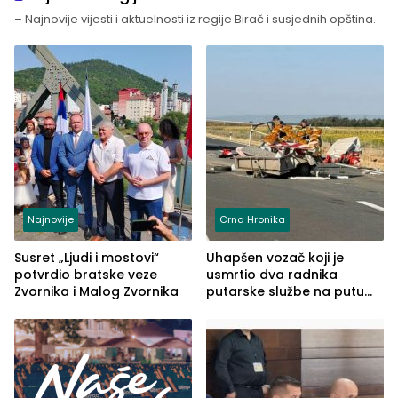
– Najnovije vijesti i aktuelnosti iz regije Birač i susjednih opština.
Najnovije
Crna Hronika
Susret „Ljudi i mostovi“
Uhapšen vozač koji je
potvrdio bratske veze
usmrtio dva radnika
Zvornika i Malog Zvornika
putarske službe na putu
od Loznice prema Šapcu
(FOTO)