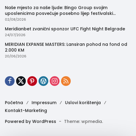
Naše mjesto za naše ljude: Bingo Group svojim
uposlenicima posvećuje posebno lijep festivalski
trenutak
02/08/2026
Meridianbet zvanični sponzor UFC Fight Night Belgrade
24/07/2026
MERIDIAN EXPANSE MASTERS: Lansiran pohod na fond od
2.000 KM
20/06/2026
Početna
Impressum
Uslovi korištenja
Kontakt-Marketing
Powered by WordPress
-
Theme: wpmedia.