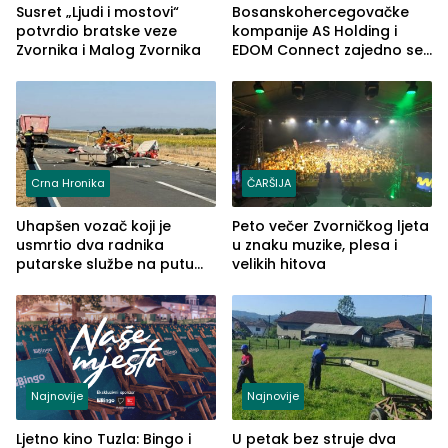
Susret „Ljudi i mostovi“
Bosanskohercegovačke
potvrdio bratske veze
kompanije AS Holding i
Zvornika i Malog Zvornika
EDOM Connect zajedno se
šire na tržište Maroka
Crna Hronika
ČARŠIJA
Uhapšen vozač koji je
Peto večer Zvorničkog ljeta
usmrtio dva radnika
u znaku muzike, plesa i
putarske službe na putu
velikih hitova
od Loznice prema Šapcu
(FOTO)
Najnovije
Najnovije
Ljetno kino Tuzla: Bingo i
U petak bez struje dva