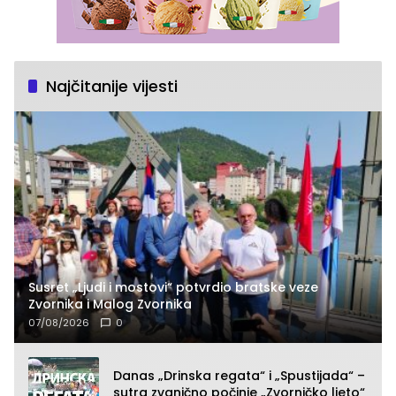
Najčitanije vijesti
Susret „Ljudi i mostovi“ potvrdio bratske veze
Zvornika i Malog Zvornika
07/08/2026
0
Danas „Drinska regata“ i „Spustijada“ –
sutra zvanično počinje „Zvorničko ljeto“