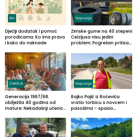
BiH
Najnovije
Dječiji dodatak i pomoć
Zimske gume na 40 stepeni
porodicama: Ko ima pravo
Celzijusa nisu jedini
i kako do naknade
problem: Pogrešan pritisak
može biti mnogo opasniji
ČARŠIJA
Najnovije
Generacija 1967/68.
Rajko Pajić iz Roćevića
obilježila 40 godina od
vratio torbicu s novcem i
mature: Nekadašnji učenici
pasošima – spasio
TŠC-a okupili se u Zvorniku
porodično ljetovanje u
(FOTO)
Grčkoj