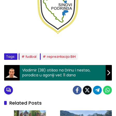
Tags:
fudbal
reprezntacija BiH
Vladimir (38) otišao na Drinu i nestao,
porodica u agoniji već 11 dana
Related Posts