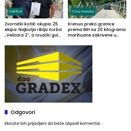
ČARŠIJA
Crna Hronika
Zvornički kotlić okupio 25
Krenuo preko granice
ekipa: Najbolja riblja čorba
prema BiH sa 20 kilograma
„Velizara 2“, a lovački gulaš
marihuane sakrivene u
„Red i Zaprska“ (FOTO)
automobilu
Odgovori
Morate biti
prijavljeni
da biste objavili komentar.