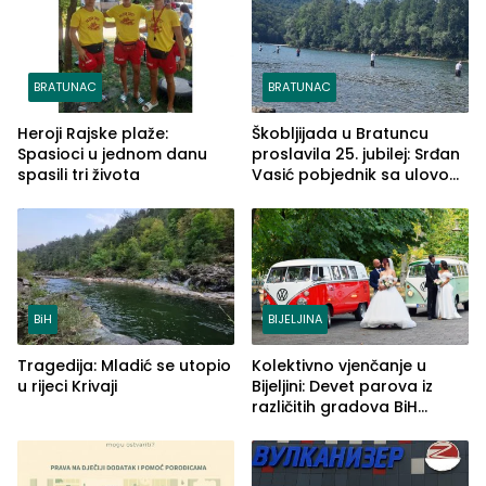
BRATUNAC
BRATUNAC
Heroji Rajske plaže:
Škobljijada u Bratuncu
Spasioci u jednom danu
proslavila 25. jubilej: Srđan
spasili tri života
Vasić pobjednik sa ulovom
od 2.040 grama (FOTO)
BiH
BIJELJINA
Tragedija: Mladić se utopio
Kolektivno vjenčanje u
u rijeci Krivaji
Bijeljini: Devet parova iz
različitih gradova BiH
izgovorilo sudbonosno da