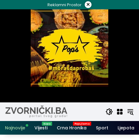
Skip
×
Reklamni Prostor
to
content
Najnovije
Vijesti
Crna Hronika
Sport
Ljepota i 