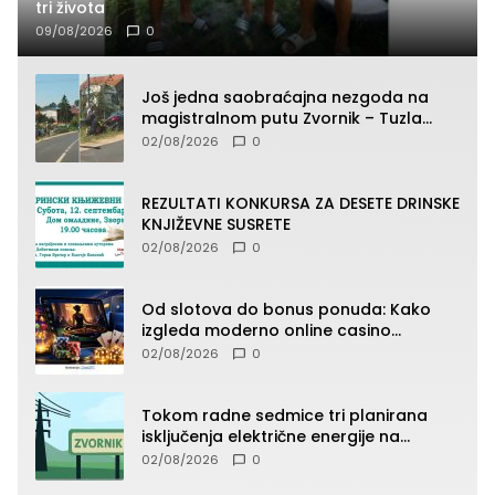
tri života
09/08/2026
0
Još jedna saobraćajna nezgoda na
magistralnom putu Zvornik – Tuzla
(FOTO)
02/08/2026
0
REZULTATI KONKURSA ZA DESETE DRINSKE
KNJIŽEVNE SUSRETE
02/08/2026
0
Od slotova do bonus ponuda: Kako
izgleda moderno online casino
iskustvo
02/08/2026
0
Tokom radne sedmice tri planirana
isključenja električne energije na
području TJ Zvornik
02/08/2026
0