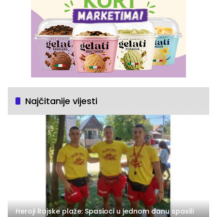
Najčitanije vijesti
Heroji Rajske plaže: Spasioci u jednom danu spasili