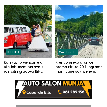
od 2.040 grama (FOTO)
BIJELJINA
Crna Hronika
Kolektivno vjenčanje u
Krenuo preko granice
Bijeljini: Devet parova iz
prema BiH sa 20 kilograma
različitih gradova BiH
marihuane sakrivene u
izgovorilo sudbonosno da
automobilu