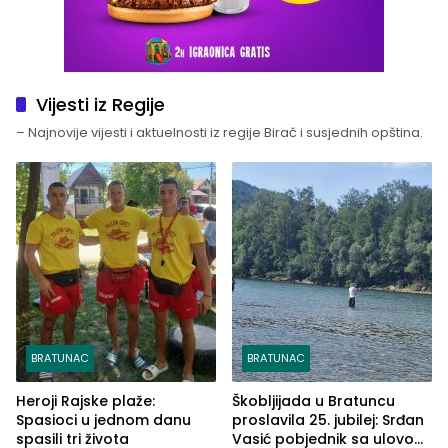
Vijesti iz Regije
– Najnovije vijesti i aktuelnosti iz regije Birač i susjednih opština.
BRATUNAC
BRATUNAC
Heroji Rajske plaže:
Škobljijada u Bratuncu
Spasioci u jednom danu
proslavila 25. jubilej: Srđan
spasili tri života
Vasić pobjednik sa ulovom