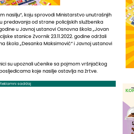
asilju“, koju sprovodi Ministarstvo unutrašnjih
 predavanja od strane policijskih službenika
2. godine u Javnoj ustanovi Osnovna škola „Jovan
icijske stanice Zvornik 23.11.2022. godine održali
na škola „Desanka Maksimović“ i Javnoj ustanovi
benici su upoznali učenike sa pojmom vršnjačkog
 posljedicama koje nasilje ostavlja na žrtve.
Reklamni sadržaj