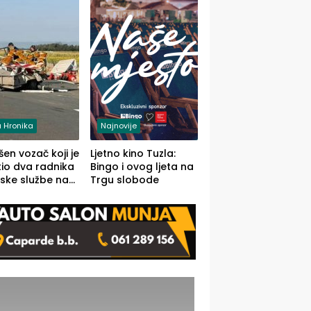
 Hronika
Najnovije
en vozač koji je
Ljetno kino Tuzla:
io dva radnika
Bingo i ovog ljeta na
ske službe na
Trgu slobode
od Loznice
a Šapcu
O)