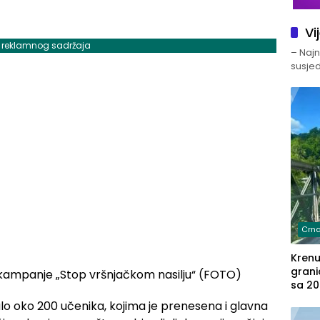
Vi
j reklamnog sadržaja
– Najno
susjed
Crna
Kren
grani
sa 20
marih
lo oko 200 učenika, kojima je prenesena i glavna
u aut