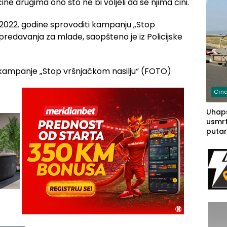
ne drugima ono što ne bi voljeli da se njima čini.
2.2022. godine sprovoditi kampanju „Stop
predavanja za mlade, saopšteno je iz Policijske
Crna
Uhapš
usmrt
putar
putu 
prem
(FOT