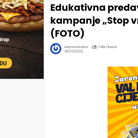
Edukativna pred
kampanje „Stop v
(FOTO)
Administrator
1 Min Read
25/11/2022