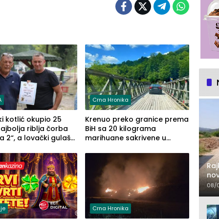
A
Crna Hronika
ki kotlić okupio 25
Krenuo preko granice prema
Najbolja riblja čorba
BiH sa 20 kilograma
a 2“, a lovački gulaš
marihuane sakrivene u
Zaprska“ (FOTO)
automobilu
Raj
nov
lje
08/
je
Crna Hronika