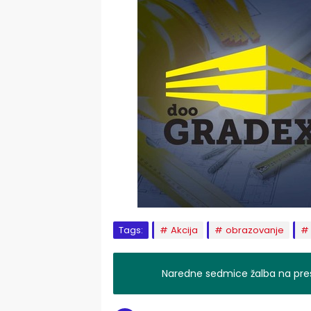
Tags:
Akcija
obrazovanje
Naredne sedmice žalba na pres