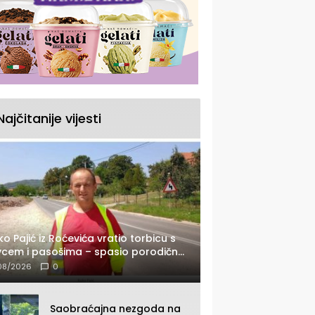
Najčitanije vijesti
ko Pajić iz Roćevića vratio torbicu s
cem i pasošima – spasio porodično
tovanje u Grčkoj
08/2026
0
Saobraćajna nezgoda na