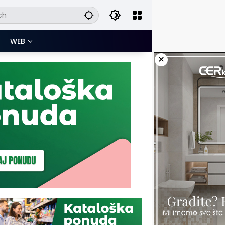
WEB
×