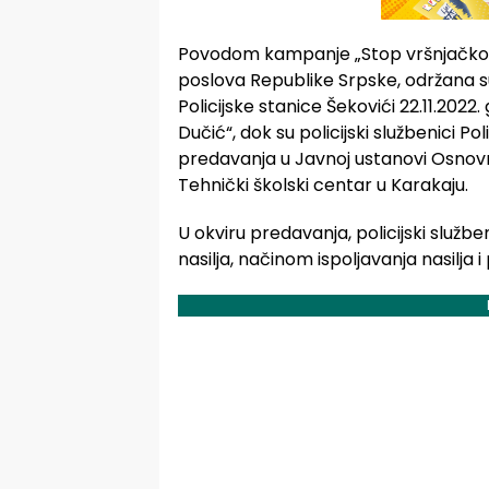
Povodom kampanje „Stop vršnjačkom n
poslova Republike Srpske, održana su
Policijske stanice Šekovići 22.11.202
Dučić“, dok su policijski službenici Pol
predavanja u Javnoj ustanovi Osnov
Tehnički školski centar u Karakaju.
U okviru predavanja, policijski služ
nasilja, načinom ispoljavanja nasilja i