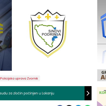
Policijska uprava Zvornik
udu za zločin počinjen u Lokanju