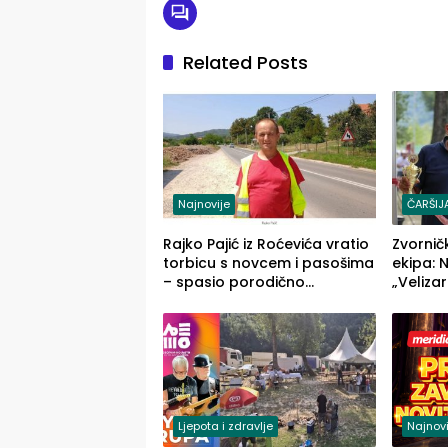
Related Posts
Najnovije
ČARŠIJ
Rajko Pajić iz Roćevića vratio
Zvornič
torbicu s novcem i pasošima
ekipa: 
– spasio porodično
„Velizar
ljetovanje u Grčkoj
„Red i 
Ljepota i zdravlje
Najnovi