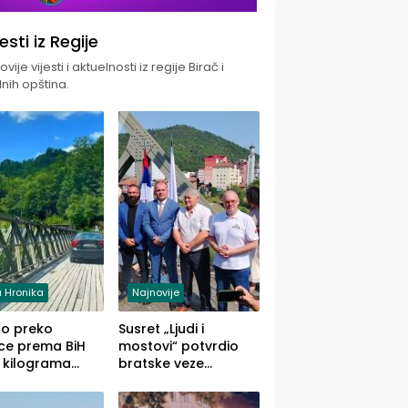
jesti iz Regije
vije vijesti i aktuelnosti iz regije Birač i
nih opština.
 Hronika
Najnovije
uo preko
Susret „Ljudi i
ce prema BiH
mostovi“ potvrdio
 kilograma
bratske veze
uane sakrivene
Zvornika i Malog
omobilu
Zvornika