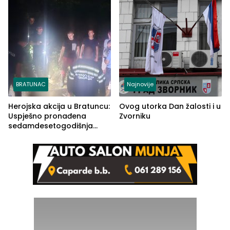
BRATUNAC
Najnovije
Herojska akcija u Bratuncu:
Ovog utorka Dan žalosti i u
Uspješno pronađena
Zvorniku
sedamdesetogodišnja
Ivanka Lazić, rodom iz
Kravice.