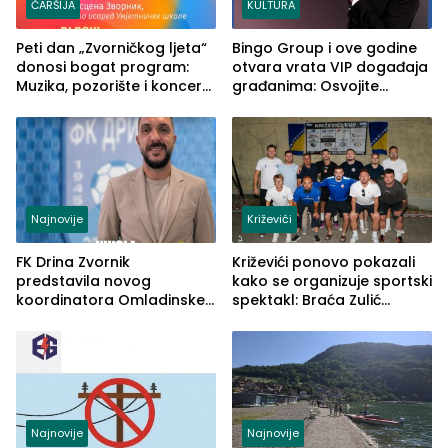
ČARŠIJA
KULTURA
Peti dan „Zvorničkog ljeta“
Bingo Group i ove godine
donosi bogat program:
otvara vrata VIP događaja
Muzika, pozorište i koncert
građanima: Osvojite
Stoje
ulaznice za koncert Petra
Graše
Najnovije
Križevići
FK Drina Zvornik
Križevići ponovo pokazali
predstavila novog
kako se organizuje sportski
koordinatora Omladinske
spektakl: Braća Zulić
škole
osvojila Križevići kup 2026
Najnovije
Najnovije