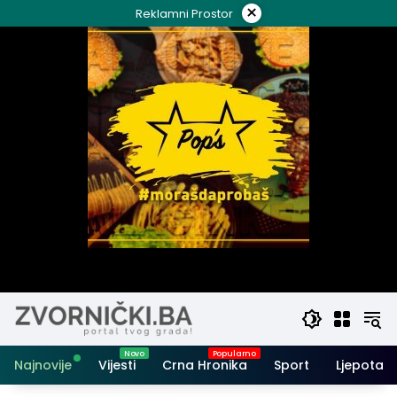
Skip
×
Reklamni Prostor
to
content
Najnovije
Vijesti
Crna Hronika
Sport
Ljepota i 