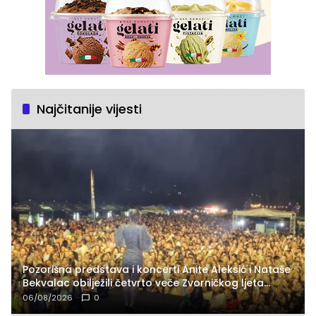
Najčitanije vijesti
Pozorišna predstava i koncerti Anite Aleksić i Nataše
Bekvalac obilježili četvrto veče Zvorničkog ljeta
(FOTO)
06/08/2026
0