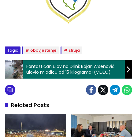
Tags:
obavjestenje
struja
Fantastičan ulov na Drini: Bojan Arsenović
ulovio mladicu od 15 kilograma! (VIDEO)
Related Posts