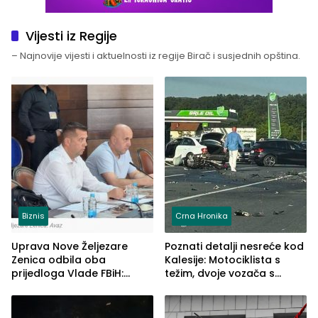
Vijesti iz Regije
– Najnovije vijesti i aktuelnosti iz regije Birač i susjednih opština.
Biznis
Crna Hronika
Uprava Nove Željezare
Poznati detalji nesreće kod
Zenica odbila oba
Kalesije: Motociklista s
prijedloga Vlade FBiH:
težim, dvoje vozača s
Ustrajni da je stečaj jedino
lakšim povredama
rješenje