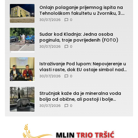
Onlajn polaganje prijemnog ispita na
Tehnološkom fakultetu u Zvorniku, 3.
septembra u 9.00 časova
30/07/2026
0
Sudar kod Kladnja: Jedna osoba
poginula, troje povrijeđenih (FOTO)
30/07/2026
0
Istraživanje Pod lupom: Nepovjerenje u
vlasti raste, dok EU ostaje simbol nade
građana
30/07/2026
0
Stručnjak kaže da je mineralna voda
bolja od obične, ali postoji i bolje
rješenje
30/07/2026
0