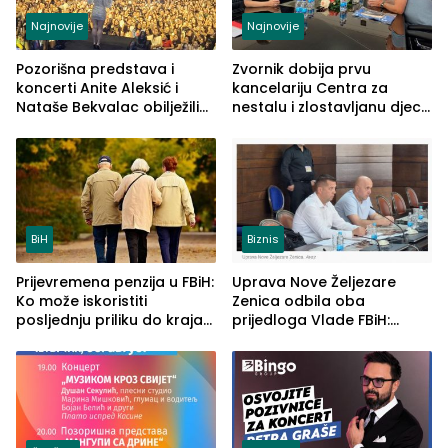
Najnovije
Najnovije
Pozorišna predstava i
Zvornik dobija prvu
koncerti Anite Aleksić i
kancelariju Centra za
Nataše Bekvalac obilježili
nestalu i zlostavljanu djecu
četvrto veče Zvorničkog
u RS-u
ljeta (FOTO)
BiH
Biznis
Prijevremena penzija u FBiH:
Uprava Nove Željezare
Ko može iskoristiti
Zenica odbila oba
posljednju priliku do kraja
prijedloga Vlade FBiH:
2026. godine
Ustrajni da je stečaj jedino
rješenje