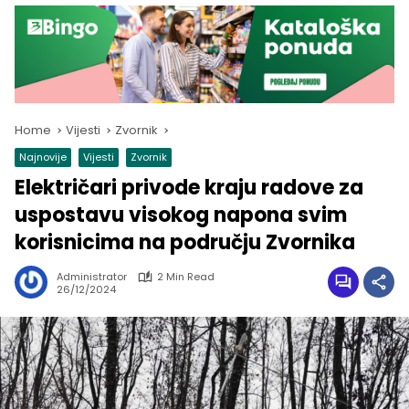
Home
Vijesti
Zvornik
Najnovije
Vijesti
Zvornik
Električari privode kraju radove za
uspostavu visokog napona svim
korisnicima na području Zvornika
Administrator
2 Min Read
26/12/2024