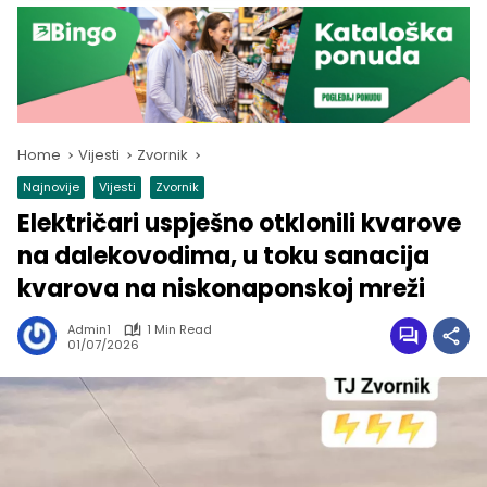
Home
Vijesti
Zvornik
Najnovije
Vijesti
Zvornik
Električari uspješno otklonili kvarove
na dalekovodima, u toku sanacija
kvarova na niskonaponskoj mreži
Admin1
1 Min Read
01/07/2026