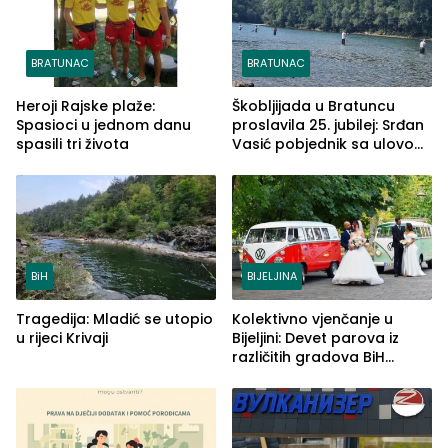
BRATUNAC
BRATUNAC
Heroji Rajske plaže:
Škobljijada u Bratuncu
Spasioci u jednom danu
proslavila 25. jubilej: Srđan
spasili tri života
Vasić pobjednik sa ulovom
od 2.040 grama (FOTO)
BiH
BIJELJINA
Tragedija: Mladić se utopio
Kolektivno vjenčanje u
u rijeci Krivaji
Bijeljini: Devet parova iz
različitih gradova BiH
izgovorilo sudbonosno da