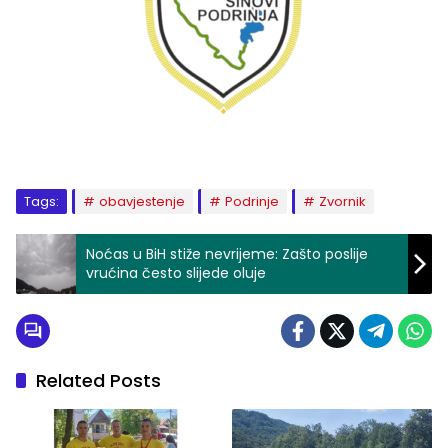
Tags:
obavjestenje
Podrinje
Zvornik
Noćas u BiH stiže nevrijeme: Zašto poslije
vrućina često slijede oluje
Related Posts