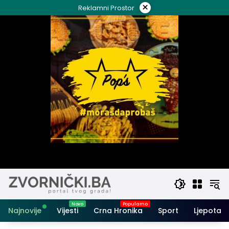
Skip
×
Reklamni Prostor
to
content
Najnovije
Vijesti
Crna Hronika
Sport
Ljepota i 