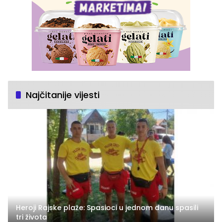
Najčitanije vijesti
Heroji Rajske plaže: Spasioci u jednom danu spasili
tri života