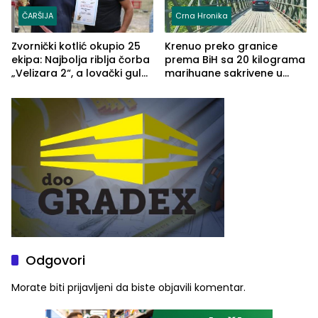
ČARŠIJA
Crna Hronika
Zvornički kotlić okupio 25
Krenuo preko granice
ekipa: Najbolja riblja čorba
prema BiH sa 20 kilograma
„Velizara 2“, a lovački gulaš
marihuane sakrivene u
„Red i Zaprska“ (FOTO)
automobilu
Odgovori
Morate biti
prijavljeni
da biste objavili komentar.