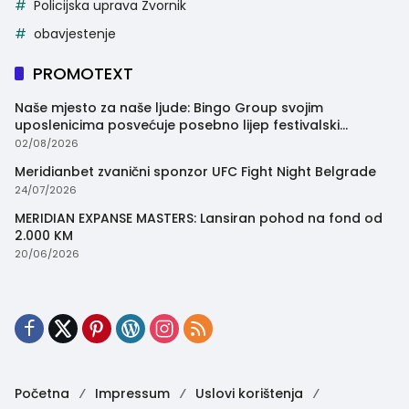
Policijska uprava Zvornik
obavjestenje
PROMOTEXT
Naše mjesto za naše ljude: Bingo Group svojim
uposlenicima posvećuje posebno lijep festivalski
trenutak
02/08/2026
Meridianbet zvanični sponzor UFC Fight Night Belgrade
24/07/2026
MERIDIAN EXPANSE MASTERS: Lansiran pohod na fond od
2.000 KM
20/06/2026
Početna
Impressum
Uslovi korištenja