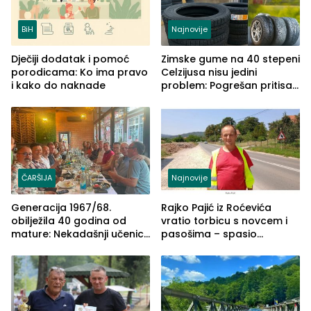
BiH
Najnovije
Dječiji dodatak i pomoć
Zimske gume na 40 stepeni
porodicama: Ko ima pravo
Celzijusa nisu jedini
i kako do naknade
problem: Pogrešan pritisak
može biti mnogo opasniji
ČARŠIJA
Najnovije
Generacija 1967/68.
Rajko Pajić iz Roćevića
obilježila 40 godina od
vratio torbicu s novcem i
mature: Nekadašnji učenici
pasošima – spasio
TŠC-a okupili se u Zvorniku
porodično ljetovanje u
(FOTO)
Grčkoj