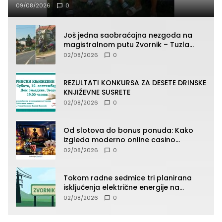
09/08/2026
0
Još jedna saobraćajna nezgoda na
magistralnom putu Zvornik – Tuzla
(FOTO)
02/08/2026
0
REZULTATI KONKURSA ZA DESETE DRINSKE
KNJIŽEVNE SUSRETE
02/08/2026
0
Od slotova do bonus ponuda: Kako
izgleda moderno online casino
iskustvo
02/08/2026
0
Tokom radne sedmice tri planirana
isključenja električne energije na
području TJ Zvornik
02/08/2026
0