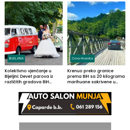
BIJELJINA
Crna Hronika
Kolektivno vjenčanje u
Krenuo preko granice
Bijeljini: Devet parova iz
prema BiH sa 20 kilograma
različitih gradova BiH
marihuane sakrivene u
izgovorilo sudbonosno da
automobilu