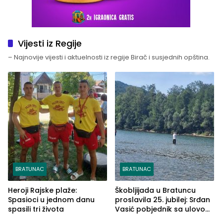
Vijesti iz Regije
– Najnovije vijesti i aktuelnosti iz regije Birač i susjednih opština.
BRATUNAC
BRATUNAC
Heroji Rajske plaže:
Škobljijada u Bratuncu
Spasioci u jednom danu
proslavila 25. jubilej: Srđan
spasili tri života
Vasić pobjednik sa ulovom
od 2.040 grama (FOTO)