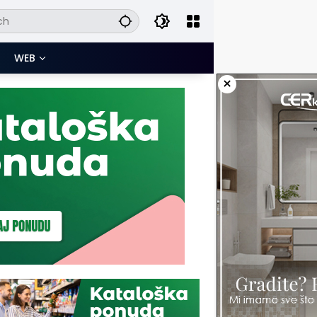
WEB
×