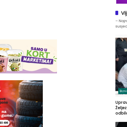
Vi
– Najno
susjed
Bizn
Upra
Želje
odbil
prije
FBiH: 