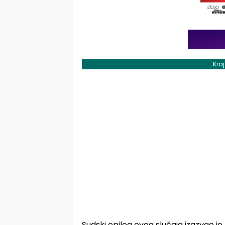
Kra
Sudski epilog ovog slučaja izazvao je 