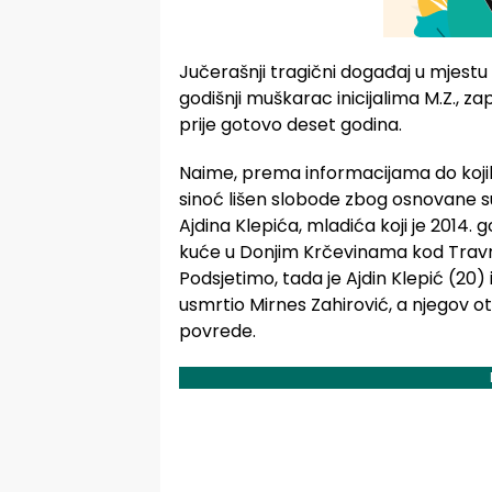
Jučerašnji tragični događaj u mjestu
godišnji muškarac inicijalima M.Z., za
prije gotovo deset godina.
Naime, prema informacijama do kojih j
sinoć lišen slobode zbog osnovane sum
Ajdina Klepića, mladića koji je 2014
kuće u Donjim Krčevinama kod Travn
Podsjetimo, tada je Ajdin Klepić (20)
usmrtio Mirnes Zahirović, a njegov o
povrede.