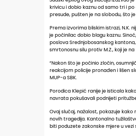
krivicu i dobio kaznu od samo tri i 
presude, pušten je na slobodu, što 
Prema izvorima bliskim istrazi, N.K. n
je počinilac dobio blagu kaznu. Sinoć
poslova Srednjobosanskog kantona, 
smrtonosnu silu protiv M.Z., koji je
“Nakon što je počinio zločin, osumnji
reakcijom policije pronađen i lišen
MUP-a SBK.
Porodica Klepić ranije je isticala kako
navrata pokušavali podnijeti pritužbe
Ovaj slučaj, nažalost, pokazuje kako 
novih tragedija. Kantonalno tužilaštv
biti poduzete zakonske mjere u vezi