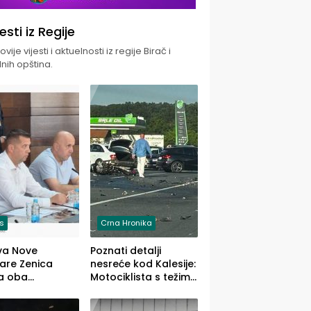
jesti iz Regije
vije vijesti i aktuelnosti iz regije Birač i
nih opština.
is
Crna Hronika
va Nove
Poznati detalji
zare Zenica
nesreće kod Kalesije:
a oba
Motociklista s težim,
dloga Vlade
dvoje vozača s
Ustrajni da je
lakšim povredama