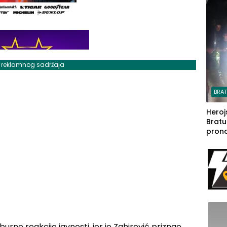
steča
j reklamnog sadržaja
BRA
Heroj
Bratu
pron
seda
a Iva
rodom
burne reakcije javnosti, jer je Zahirović priznao