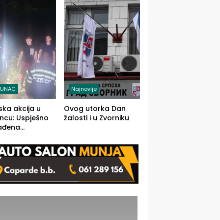
j jedino rješenje
TUNAC
Najnovije
ska akcija u
Ovog utorka Dan
ncu: Uspješno
žalosti i u Zvorniku
ađena
mdesetogodišnj
nka Lazić,
 iz Kravice.