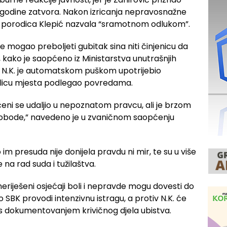
po godine zatvora. Nakon izricanja nepravosnažne
je porodica Klepić nazvala “sramotnom odlukom”.
ije mogao preboljeti gubitak sina niti činjenicu da
, kako je saopćeno iz Ministarstva unutrašnjih
N.K. je automatskom puškom upotrijebio
 na licu mjesta podlegao povredama.
čeni se udaljio u nepoznatom pravcu, ali je brzom
 slobode,” navedeno je u zvaničnom saopćenju
 im presuda nije donijela pravdu ni mir, te su u više
 na rad suda i tužilaštva.
neriješeni osjećaji boli i nepravde mogu dovesti do
o SBK provodi intenzivnu istragu, a protiv N.K. će
 s dokumentovanjem krivičnog djela ubistva.