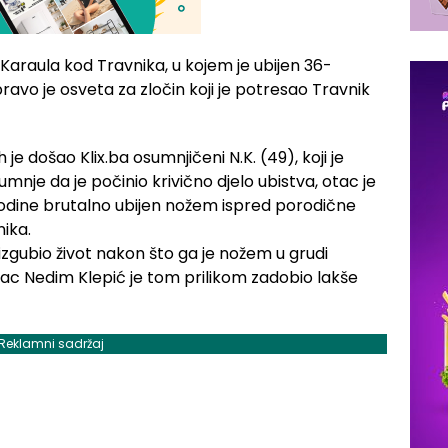
 Karaula kod Travnika, u kojem je ubijen 36-
pravo je osveta za zločin koji je potresao Travnik
e došao Klix.ba osumnjičeni N.K. (49), koji je
nje da je počinio krivično djelo ubistva, otac je
. godine brutalno ubijen nožem ispred porodične
ika.
 izgubio život nakon što ga je nožem u grudi
tac Nedim Klepić je tom prilikom zadobio lakše
Reklamni sadržaj