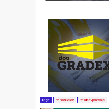
Tags:
meridian
obavjestenje