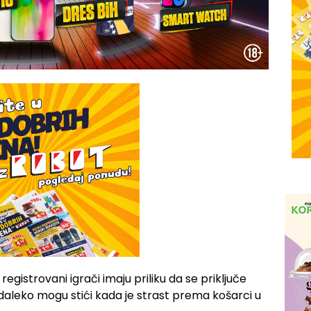
registrovani igrači imaju priliku da se priključe
 daleko mogu stići kada je strast prema košarci u