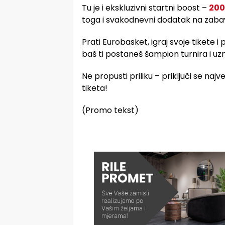
Tu je i ekskluzivni startni boost –
200
toga i svakodnevni dodatak na zab
Prati Eurobasket, igraj svoje tikete
baš ti postaneš šampion turnira i uz
Ne propusti priliku – priključi se na
tiketa!
(Promo tek
st)