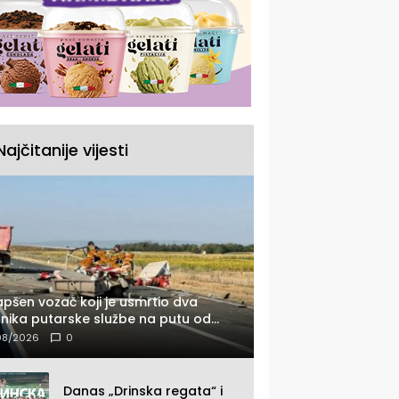
Najčitanije vijesti
pšen vozač koji je usmrtio dva
nika putarske službe na putu od
nice prema Šapcu (FOTO)
08/2026
0
Danas „Drinska regata“ i