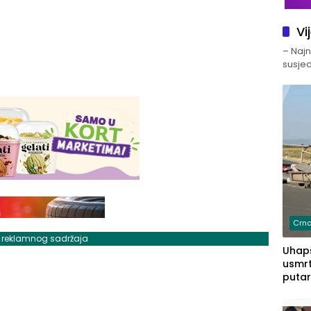
Vi
– Najno
susjed
Crna
j reklamnog sadržaja
Uhapš
usmrt
putar
putu 
prem