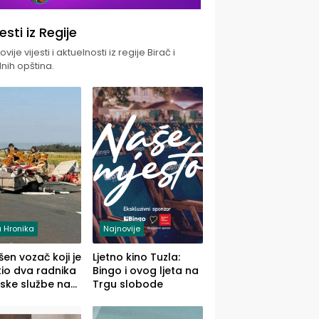
jesti iz Regije
vije vijesti i aktuelnosti iz regije Birač i
nih opština.
 Hronika
Najnovije
en vozač koji je
Ljetno kino Tuzla:
io dva radnika
Bingo i ovog ljeta na
ske službe na
Trgu slobode
od Loznice
a Šapcu