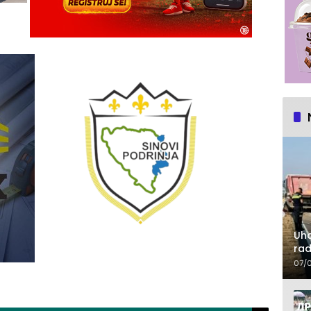
Uha
rad
Loz
07/