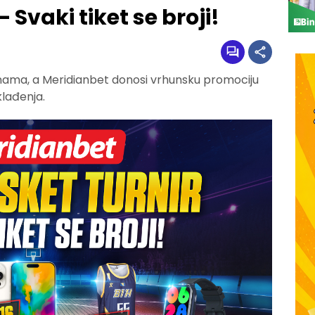
 Svaki tiket se broji!
 nama, a Meridianbet donosi vrhunsku promociju
 klađenja.