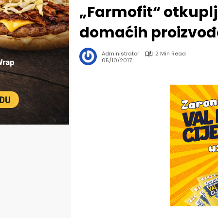
„Farmofit“ otkuplj
domaćih proizvo
Administrator
2 Min Read
05/10/2017