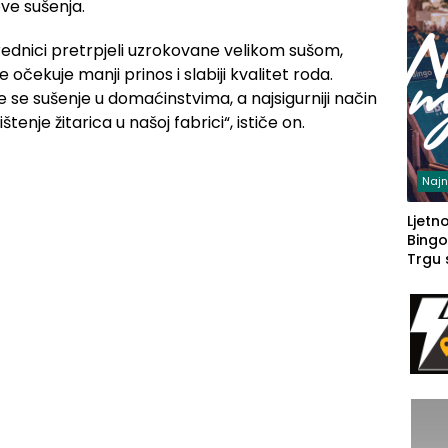
ove sušenja.
rednici pretrpjeli uzrokovane velikom sušom,
e očekuje manji prinos i slabiji kvalitet roda.
 se sušenje u domaćinstvima, a najsigurniji način
tenje žitarica u našoj fabrici“, ističe on.
Najn
Ljetno
Bingo
Trgu