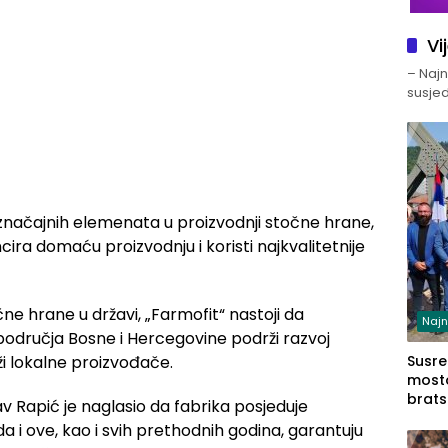
Vi
– Najno
susjed
jznačajnih elemenata u proizvodnji stočne hrane,
ira domaću proizvodnju i koristi najkvalitetnije
čne hrane u državi, „Farmofit“ nastoji da
Najn
područja Bosne i Hercegovine podrži razvoj
i lokalne proizvođače.
Susret
mosto
brats
v Rapić je naglasio da fabrika posjeduje
Zvorn
a i ove, kao i svih prethodnih godina, garantuju
Zvorn