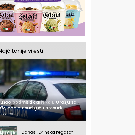
Najčitanije vijesti
ušao podmititi carinika u Orašju sa
KM, dobio osuđujuću presudu
08/2026
0
Danas „Drinska regata“ i