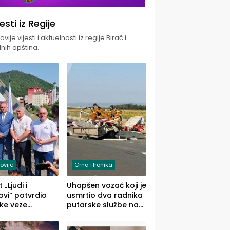
jesti iz Regije
vije vijesti i aktuelnosti iz regije Birač i
nih opština.
ovije
Crna Hronika
 „Ljudi i
Uhapšen vozač koji je
vi“ potvrdio
usmrtio dva radnika
ke veze
putarske službe na
ika i Malog
putu od Loznice
ika
prema Šapcu