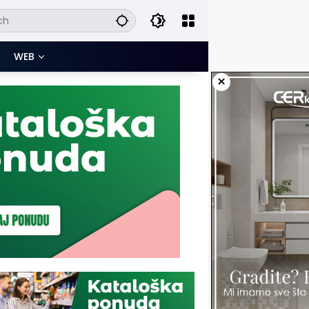
WEB
×