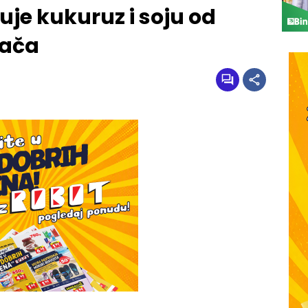
uje kukuruz i soju od
đača