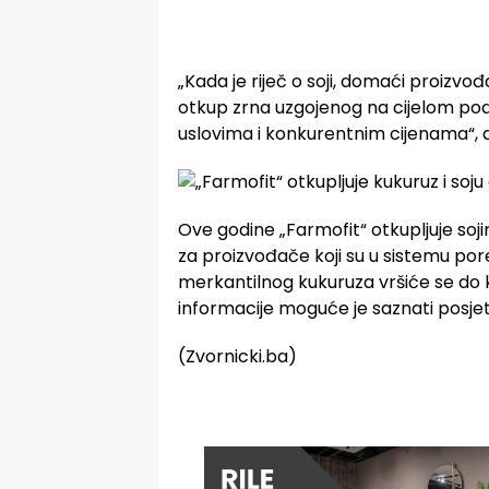
„Kada je riječ o soji, domaći proizvo
otkup zrna uzgojenog na cijelom po
uslovima i konkurentnim cijenama“, 
Ove godine „Farmofit“ otkupljuje soji
za proizvođače koji su u sistemu por
merkantilnog kukuruza vršiće se do 
informacije moguće je saznati posj
(Zvornicki.ba)