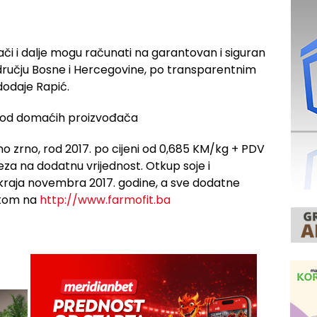
đači i dalje mogu računati na garantovan i siguran
dručju Bosne i Hercegovine, po transparentnim
dodaje Rapić.
no zrno, rod 2017. po cijeni od 0,685 KM/kg + PDV
eza na dodatnu vrijednost. Otkup soje i
kraja novembra 2017. godine, a sve dodatne
etom na
http://www.farmofit.ba