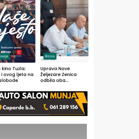
(FOTO)
ovije
Biznis
 kino Tuzla:
Uprava Nove
 i ovog ljeta na
Željezare Zenica
 slobode
odbila oba
prijedloga Vlade
FBiH: Ustrajni da je
stečaj jedino rješenje