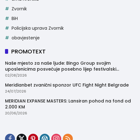
Zvornik
BiH
Policijska uprava Zvornik
obavjestenje
PROMOTEXT
Naše mjesto za naše ljude: Bingo Group svojim
uposlenicima posvećuje posebno lijep festivalski
trenutak
02/08/2026
Meridianbet zvanični sponzor UFC Fight Night Belgrade
24/07/2026
MERIDIAN EXPANSE MASTERS: Lansiran pohod na fond od
2.000 KM
20/06/2026