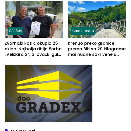
(FOTO)
Grčkoj
ČARŠIJA
Crna Hronika
Zvornički kotlić okupio 25
Krenuo preko granice
ekipa: Najbolja riblja čorba
prema BiH sa 20 kilograma
„Velizara 2“, a lovački gulaš
marihuane sakrivene u
„Red i Zaprska“ (FOTO)
automobilu