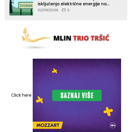
isključenja električne energije na
području TJ Zvornik
02/08/2026
0
Click here