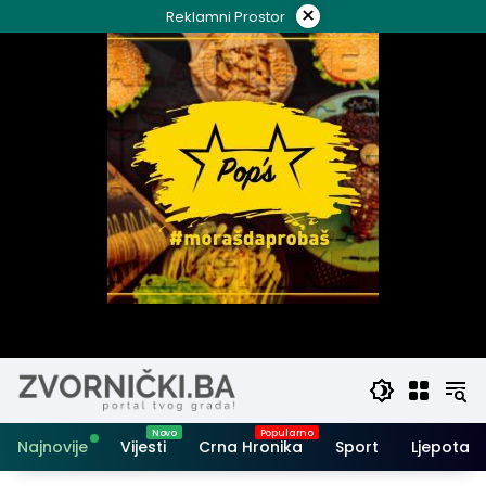
Skip
×
Reklamni Prostor
to
content
Najnovije
Vijesti
Crna Hronika
Sport
Ljepota i 