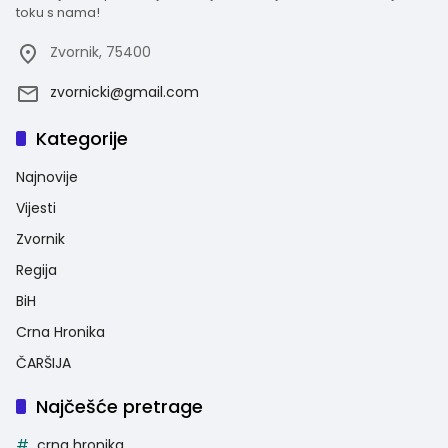
toku s nama!
Zvornik, 75400
zvornicki@gmail.com
Kategorije
Najnovije
Vijesti
Zvornik
Regija
BiH
Crna Hronika
ČARŠIJA
Najčešće pretrage
crna hronika