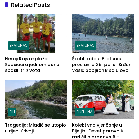
Related Posts
BRATUNAC
BRATUNAC
Heroji Rajske plaže:
Škobljijada u Bratuncu
Spasioci u jednom danu
proslavila 25. jubilej: Srđan
spasili tri života
Vasić pobjednik sa ulovom
od 2.040 grama (FOTO)
BiH
BIJELJINA
Tragedija: Mladić se utopio
Kolektivno vjenčanje u
u rijeci Krivaji
Bijeljini: Devet parova iz
različitih gradova BiH