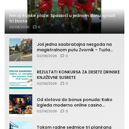
Heroji Rajske plaže: Spasioci u jednom danu spasili
tri života
09/08/2026
0
Još jedna saobraćajna nezgoda na
magistralnom putu Zvornik – Tuzla
(FOTO)
02/08/2026
0
REZULTATI KONKURSA ZA DESETE DRINSKE
KNJIŽEVNE SUSRETE
02/08/2026
0
Od slotova do bonus ponuda: Kako
izgleda moderno online casino
iskustvo
02/08/2026
0
Tokom radne sedmice tri planirana