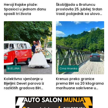
Heroji Rajske plaže:
Škobljijada u Bratuncu
Spasioci u jednom danu
proslavila 25. jubilej: Srđan
spasili tri života
Vasić pobjednik sa ulovom
od 2.040 grama (FOTO)
BIJELJINA
Crna Hronika
Kolektivno vjenčanje u
Krenuo preko granice
Bijeljini: Devet parova iz
prema BiH sa 20 kilograma
različitih gradova BiH
marihuane sakrivene u
izgovorilo sudbonosno da
automobilu