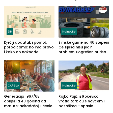
izgovorilo sudbonosno da
BiH
Najnovije
Dječiji dodatak i pomoć
Zimske gume na 40 stepeni
porodicama: Ko ima pravo
Celzijusa nisu jedini
i kako do naknade
problem: Pogrešan pritisak
može biti mnogo opasniji
ČARŠIJA
Najnovije
Generacija 1967/68.
Rajko Pajić iz Roćevića
obilježila 40 godina od
vratio torbicu s novcem i
mature: Nekadašnji učenici
pasošima – spasio
TŠC-a okupili se u Zvorniku
porodično ljetovanje u