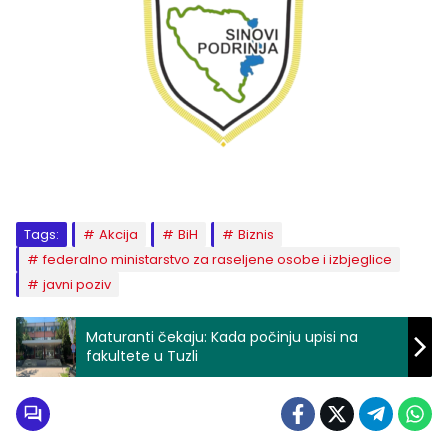
Tags:
Akcija
BiH
Biznis
federalno ministarstvo za raseljene osobe i izbjeglice
javni poziv
Maturanti čekaju: Kada počinju upisi na
fakultete u Tuzli