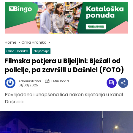
Home
Crna Hronika
Crna Hronika
Najnovije
Filmska potjera u Bijeljini: Bježali od
policije, pa završili u Dašnici (FOTO)
Administrator
1 Min Read
01/03/2025
Povrijeđena i uhapšena lica nakon slijetanja u kanal
Dašnica