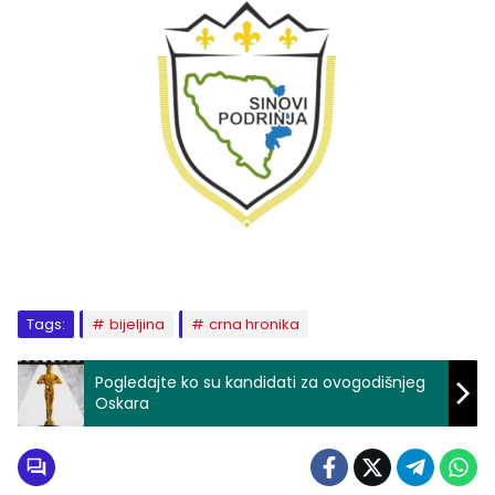
Tags:
bijeljina
crna hronika
Pogledajte ko su kandidati za ovogodišnjeg
Oskara