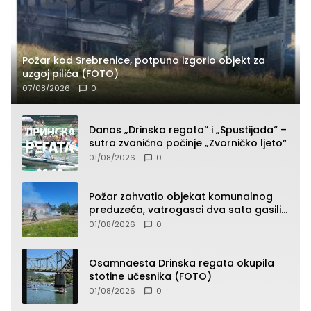
Požar kod Srebrenice, potpuno izgorio objekt za
uzgoj pilića (FOTO)
07/08/2026
0
Danas „Drinska regata“ i „Spustijada“ –
sutra zvanično počinje „Zvorničko ljeto“
01/08/2026
0
Požar zahvatio objekat komunalnog
preduzeća, vatrogasci dva sata gasili
vatru (FOTO)
01/08/2026
0
Osamnaesta Drinska regata okupila
stotine učesnika (FOTO)
01/08/2026
0