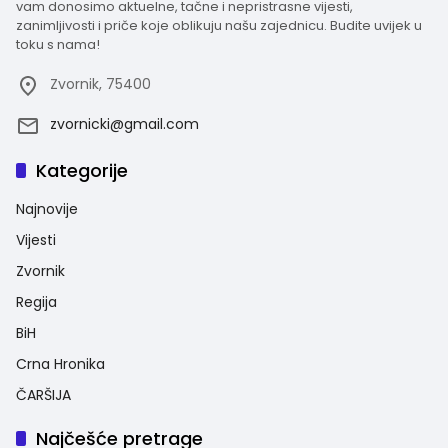
vam donosimo aktuelne, tačne i nepristrasne vijesti,
zanimljivosti i priče koje oblikuju našu zajednicu. Budite uvijek u
toku s nama!
Zvornik, 75400
zvornicki@gmail.com
Kategorije
Najnovije
Vijesti
Zvornik
Regija
BiH
Crna Hronika
ČARŠIJA
Najčešće pretrage