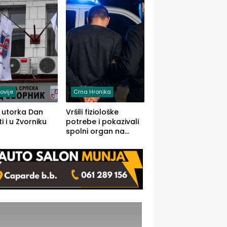
rodom iz Kravice.
ovije
Crna Hronika
 utorka Dan
Vršili fiziološke
i i u Zvorniku
potrebe i pokazivali
spolni organ na
javnom mjestu,
uslijedile kazne