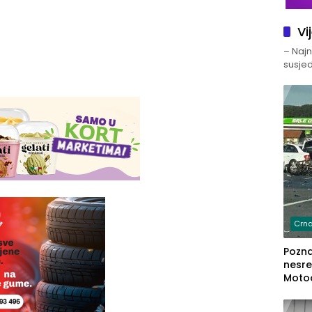
Vi
– Najno
susjed
Crna
Poznat
nesre
Motoc
dvoje
lakš