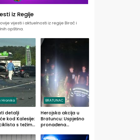
jesti iz Regije
vije vijesti i aktuelnosti iz regije Birač i
nih opština.
 Hronika
BRATUNAC
i detalji
Herojska akcija u
će kod Kalesije:
Bratuncu: Uspješno
iklista s težim,
pronađena
 vozača s
sedamdesetogodišnj
im povredama
a Ivanka Lazić,