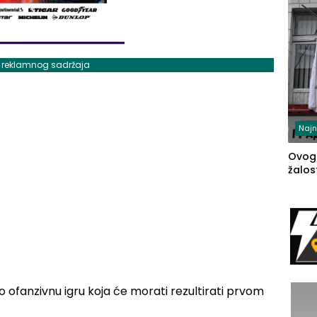
j reklamnog sadržaja
Najn
Ovog
žalost
o ofanzivnu igru koja će morati rezultirati prvom