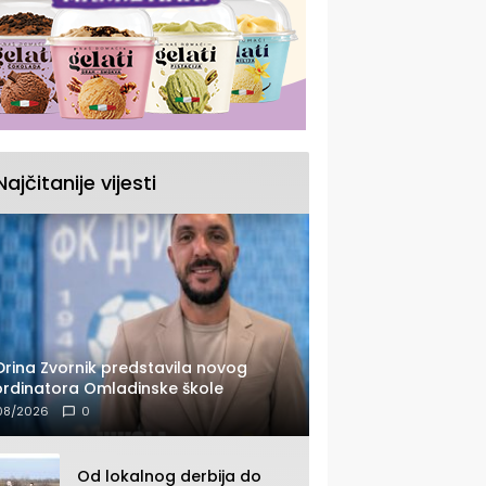
Najčitanije vijesti
Drina Zvornik predstavila novog
rdinatora Omladinske škole
08/2026
0
Od lokalnog derbija do