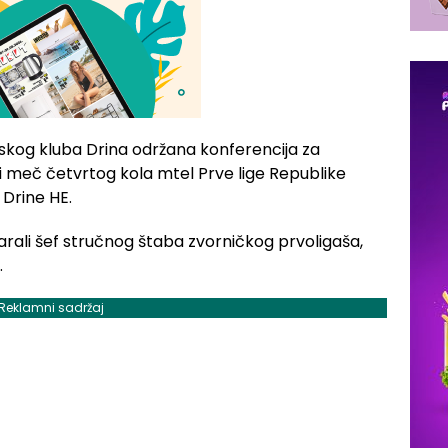
skog kluba Drina održana konferencija za
ji meč četvrtog kola mtel Prve lige Republike
 Drine HE.
rali šef stručnog štaba zvorničkog prvoligaša,
.
Reklamni sadržaj