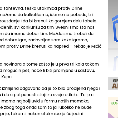
a zahtevna, teška utakmica protiv Drine
e možemo da kalkulišemo, idemo na pobedu, tri
ouzdanje i da bi krenuli ka gornjem delu tabele.
enih, svi konkurišu za tim. Svesni smo šta nas
lim da imamo dobar tim. Možda smo trebali da
ed dobre igre, zadovoljan sam kako igramo,
protiv Drine krenuti ka napred – rekao je Mićić
ja novinara o tome zašto je u prva tri kola tokom
d mogućih pet, hoće li biti promjene u sastavu,
 Kupu.
t izmijena odgovorio da je to bila procijena njega i
 da u potpunosti stoji iza svoje odluke. To je u
i imamo najbolji uvid u formu naših momaka,
ce zbog toga onda sam to ja i ukoliko ne bude
rije, tokom i nakon utakmice ja ću jedini