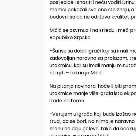
posljedice i snositi i neću voditi Dri
momci pokazali sve ono što znaju, a v
bodovni saldo ne održava kvalitet pri
Mićić se osvrnuo i na srijedu i meč p
Republike Srpske.
-Šanse su dobili igrači koji su imali
zadovoljan naravno sa prolazom, treba
utakmicu, koji su imali manju minut
na njih – rekao je Mićić.
Na pitanja novinara, hoće li biti prom
utakmice manje više igrala ista ekipa
izađe na teren.
-Verujem u igrača koji bude izašao n
trudi, da se bori. Na njima je naravn
krenu da daju golove, tako da očekuje
utakmicu – rekao je Mićić.