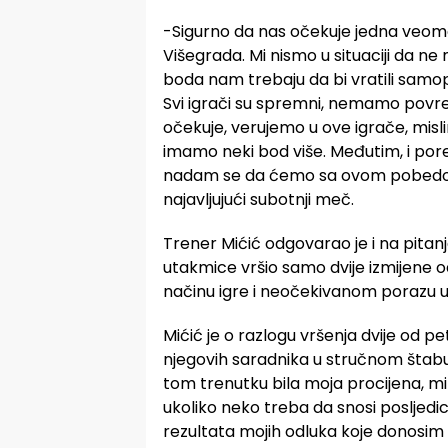
-Sigurno da nas očekuje jedna veom
Višegrada. Mi nismo u situaciji da n
boda nam trebaju da bi vratili samop
Svi igrači su spremni, nemamo povređ
očekuje, verujemo u ove igrače, mis
imamo neki bod više. Međutim, i por
nadam se da ćemo sa ovom pobedom 
najavljujući subotnji meč.
Trener Mićić odgovarao je i na pitan
utakmice vršio samo dvije izmijene o
načinu igre i neočekivanom porazu u
Mićić je o razlogu vršenja dvije od pe
njegovih saradnika u stručnom štabu i
tom trenutku bila moja procijena, m
ukoliko neko treba da snosi posljedi
rezultata mojih odluka koje donosim p