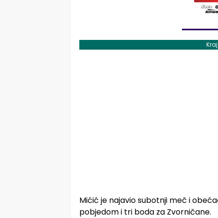
Kra
Mićić je najavio subotnji meč i obeća
pobjedom i tri boda za Zvorničane.