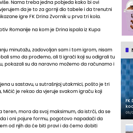
nu više. Nama treba jedna pobjeda kako bi ovi
jerujem da je to za gornji dio tabele i da trenutni
kazane igre FK Drina Zvornik u prva tri kola.
rotiv Romanije na kom je Drina ispala iz Kupa
 manju minutažu, zadovoljan sam i tom igrom, nisam
li smo da prođemo, ali ti igrači koji su odigrali tu
ažu, pokazali su da naravno možemo da računamo i
jena u sastavu, u sutrašnjoj utakmici, pošto je tri
, Mićić je rekao da vjeruje svakom igraču koji
FK 
koo
a teren, mora da svoj maksimum, da istrči, da se
05/
o da i oni pojure formu, pogotovo napadači da
m od njih da će biti pravi i da ćemo dobiti