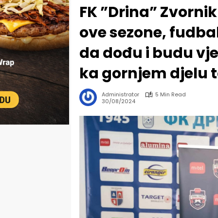
FK ”Drina” Zvornik
ove sezone, fudba
da dođu i budu vje
ka gornjem djelu 
Administrator
5 Min Read
30/08/2024