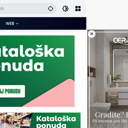
WEB
×