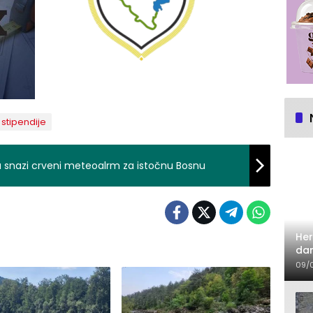
stipendije
na snazi crveni meteoalrm za istočnu Bosnu
Her
dan
09/