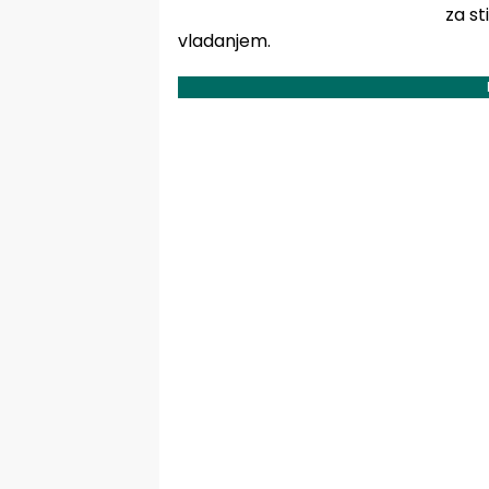
za st
vladanjem.