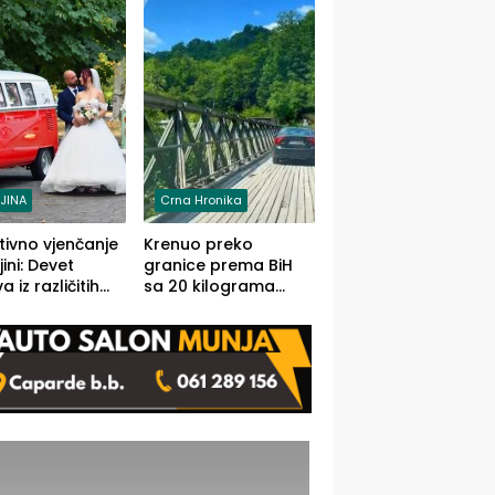
grama (FOTO)
LJINA
Crna Hronika
tivno vjenčanje
Krenuo preko
ljini: Devet
granice prema BiH
 iz različitih
sa 20 kilograma
va BiH
marihuane sakrivene
orilo
u automobilu
onosno da