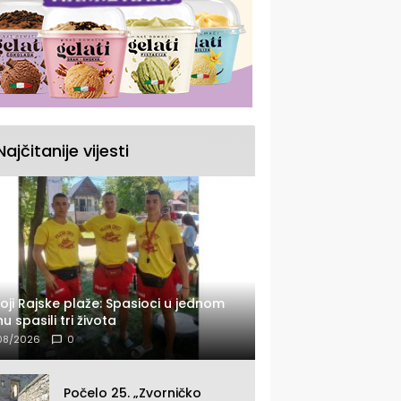
Najčitanije vijesti
oji Rajske plaže: Spasioci u jednom
u spasili tri života
08/2026
0
Počelo 25. „Zvorničko