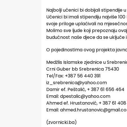
Najbolji učenici bi dobijali stipendije
Učenici bi imali stipendiju najviše 10
svoje priloge uplaćivali na mjesečnom
Molimo sve ljude koji prepoznaju ova
budućnost naše djece da se uključe i 
O pojedinostima ovog projekta javn
Medžlis Islamske zjednice u Srebreni
Crni Guber bb Srebrenica 75430
Tel/Fax: +387 56 440 391
iz_srebrenica@yahoo.com
Damir ef. Peštalić, + 387 61 656 464
Email:
dpestalic@yahoo.com
Ahmed ef. Hrustanović, + 387 61 408 
Email:
ahmed.hrustanovic@gmail.c
(zvornicki.ba)