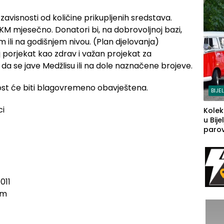
 u zavisnosti od količine prikupljenih sredstava.
0 KM mjesečno. Donatori bi, na dobrovoljnoj bazi,
 ili na godišnjem nivou. (Plan djelovanja)
j porjekat kao zdrav i važan projekat za
da se jave Medžlisu ili na dole naznačene brojeve.
ost će biti blagovremeno obavještena.
BIJE
ci
Kolek
u Bije
parova
grado
izgov
sudb
011
om