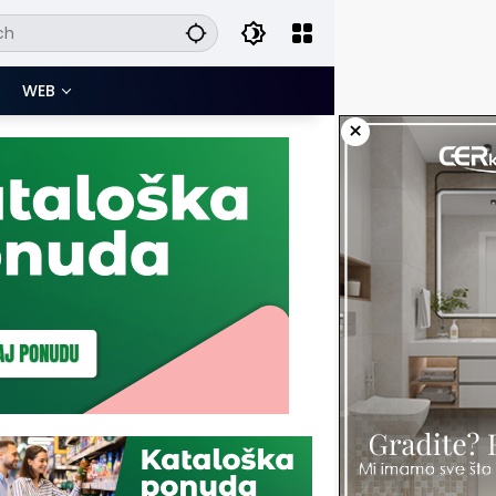
WEB
×