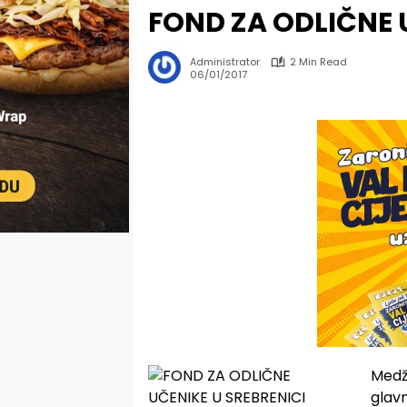
FOND ZA ODLIČNE 
Administrator
2 Min Read
06/01/2017
Medžl
glav