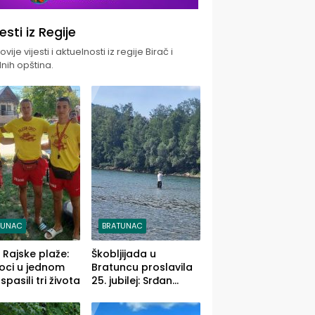
jesti iz Regije
vije vijesti i aktuelnosti iz regije Birač i
nih opština.
TUNAC
BRATUNAC
i Rajske plaže:
Škobljijada u
oci u jednom
Bratuncu proslavila
pasili tri života
25. jubilej: Srđan
Vasić pobjednik sa
ulovom od 2.040