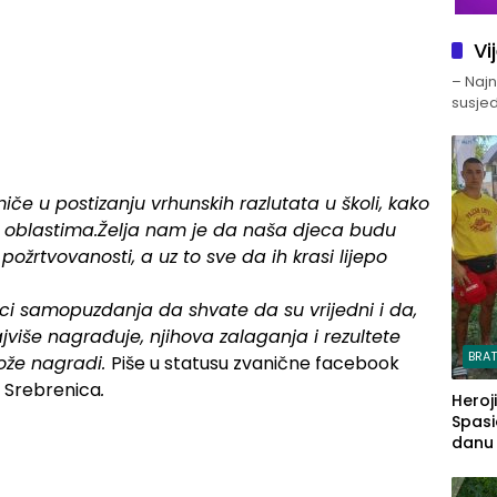
Vi
– Najno
susjed
če u postizanju vrhunskih razlutata u školi, kako
 oblastima.Želja nam je da naša djeca budu
požrtvovanosti, a uz to sve da ih krasi lijepo
eci samopuzdanja da shvate da su vrijedni i da,
najviše nagrađuje, njihova zalaganja i rezultete
BRA
može nagradi.
Piše u statusu zvanične facebook
e Srebrenica
.
Heroj
Spasi
danu s