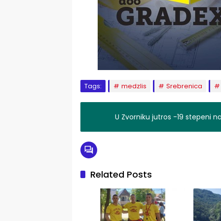
Tags:
medzlis
Srebrenica
U Zvorniku jutros -19 stepeni 
Related Posts