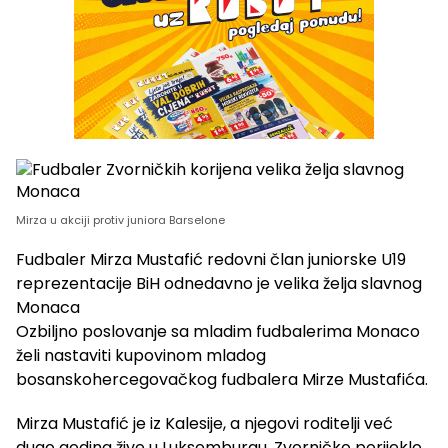
Mirza u akciji protiv juniora Barselone
Fudbaler Mirza Mustafić redovni član juniorske U19
reprezentacije BiH odnedavno je velika želja slavnog
Monaca
Ozbiljno poslovanje sa mladim fudbalerima Monaco
želi nastaviti kupovinom mladog
bosanskohercegovačkog fudbalera Mirze Mustafića.
Mirza Mustafić je iz Kalesije, a njegovi roditelji već
dugo godina žive u Luksemburgu. Zvorničko porijeklo