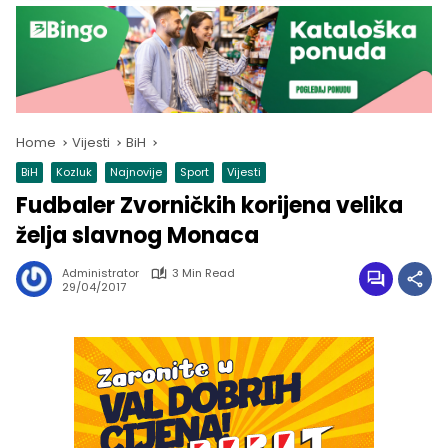
Home
Vijesti
BiH
BiH
Kozluk
Najnovije
Sport
Vijesti
Fudbaler Zvorničkih korijena velika
želja slavnog Monaca
Administrator
3 Min Read
29/04/2017