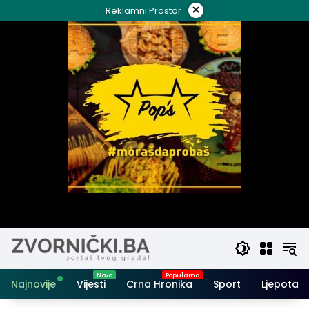
Skip
×
Reklamni Prostor
to
content
Najnovije
Vijesti
Crna Hronika
Sport
Ljepota i 