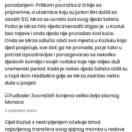
ponašanjem. Prilikom povratka iz Srbije sa
pripremne, a utakmice koju su juniori BiH dobili sa
visokih 5:0, Mirza se uvratio kod svog djeda Safeta.
Pošto je Mirza htio djeda iznenaditi stigao je u Kozluk
bez najave i onda djeda nije pronašao kod kuće.
Onda se Mirza odlučio obići sva mjesta u Kozluku koja
djed posjećuje, sve dok ga ne pronađe, pa je tako u
potrazi izpozdravljao i porazgovarao sa nekoliko
djedovih komšija i svojih rođaka koje nije vidjeo duži
vremenski period. Kada je našao djeda Safeta otišli su
u topli dom Hadžialića gdje se Mirza zadržao nešto
duže u posjeti.
U najdražem dresu
Cijeli Kozluk s nestrpljenjem očekuje ishod
najavljenog transfera ovog sjajnog momka u redove