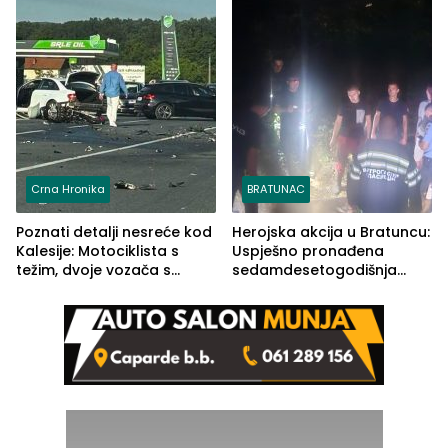
rješenje
Crna Hronika
BRATUNAC
Poznati detalji nesreće kod
Herojska akcija u Bratuncu:
Kalesije: Motociklista s
Uspješno pronađena
težim, dvoje vozača s
sedamdesetogodišnja
lakšim povredama
Ivanka Lazić, rodom iz
Kravice.