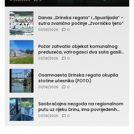
Danas „Drinska regata“ i „Spustijada“ –
sutra zvanično počinje „Zvorničko ljeto“
01/08/2026
0
Požar zahvatio objekat komunalnog
preduzeća, vatrogasci dva sata gasili
vatru (FOTO)
01/08/2026
0
Osamnaesta Drinska regata okupila
stotine učesnika (FOTO)
01/08/2026
0
Saobraćajna nezgoda na regionalnom
putu uz rijeku Drinu, ima povrijeđenih
lica (FOTO)
01/08/2026
0