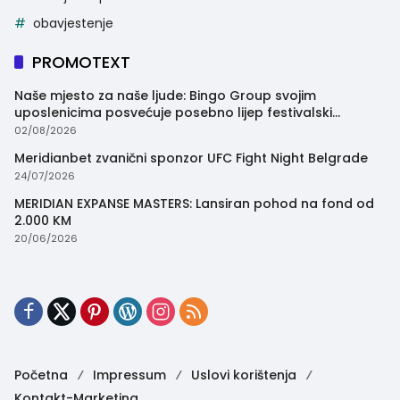
obavjestenje
PROMOTEXT
Naše mjesto za naše ljude: Bingo Group svojim
uposlenicima posvećuje posebno lijep festivalski
trenutak
02/08/2026
Meridianbet zvanični sponzor UFC Fight Night Belgrade
24/07/2026
MERIDIAN EXPANSE MASTERS: Lansiran pohod na fond od
2.000 KM
20/06/2026
Početna
Impressum
Uslovi korištenja
Kontakt-Marketing