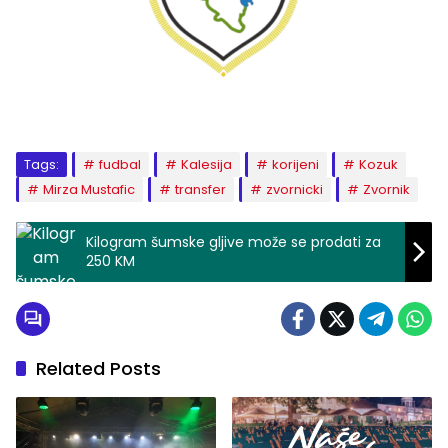
Tags:
fudbal
Kalesija
korijeni
Kozuk
Mirza Mustafic
transfer
zvornicki
Zvornik
Kilogram šumske gljive može se prodati za
250 KM
Related Posts