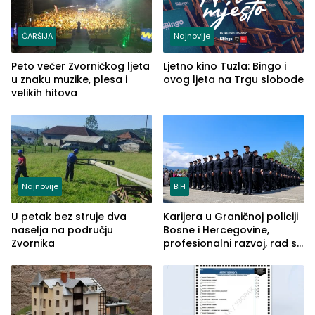
ČARŠIJA
Najnovije
Peto večer Zvorničkog ljeta
Ljetno kino Tuzla: Bingo i
u znaku muzike, plesa i
ovog ljeta na Trgu slobode
velikih hitova
Najnovije
BiH
U petak bez struje dva
Karijera u Graničnoj policiji
naselja na području
Bosne i Hercegovine,
Zvornika
profesionalni razvoj, rad sa
savremenom opremom i
služba građanima