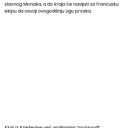
slavnog Monaka, a do kraja će navijati za francusku
ekipu da osvoji ovogodišnju Ligu prvaka.
Klub iz Kneževine već godinama “proizvodi”