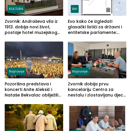
KULTURA
BiH
Zvornik: Andraševa vila iz
Evo kako će izgledati
1913. dobija novi život,
glasački listići za državni i
postaje hotel muzejskog
entitetske parlamente:
tipa
Najveće izmjene biće
vidljive na njima
Najnovije
Najnovije
Pozorišna predstava i
Zvornik dobija prvu
koncerti Anite Aleksić i
kancelariju Centra za
Nataše Bekvalac obilježili
nestalu i zlostavljanu djecu
četvrto veče Zvorničkog
u RS-u
ljeta (FOTO)