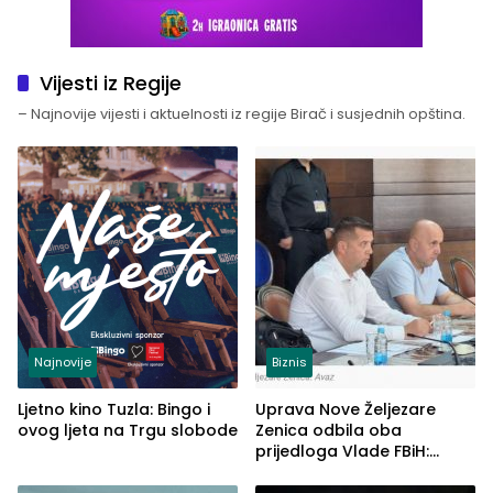
Vijesti iz Regije
– Najnovije vijesti i aktuelnosti iz regije Birač i susjednih opština.
Najnovije
Biznis
Ljetno kino Tuzla: Bingo i
Uprava Nove Željezare
ovog ljeta na Trgu slobode
Zenica odbila oba
prijedloga Vlade FBiH:
Ustrajni da je stečaj jedino