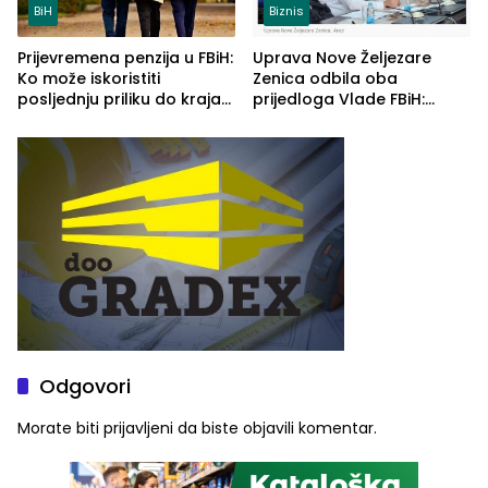
BiH
Biznis
Prijevremena penzija u FBiH:
Uprava Nove Željezare
Ko može iskoristiti
Zenica odbila oba
posljednju priliku do kraja
prijedloga Vlade FBiH:
2026. godine
Ustrajni da je stečaj jedino
rješenje
Odgovori
Morate biti
prijavljeni
da biste objavili komentar.