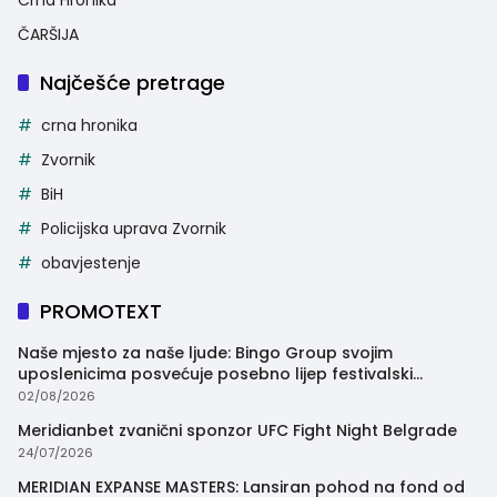
Crna Hronika
ČARŠIJA
Najčešće pretrage
crna hronika
Zvornik
BiH
Policijska uprava Zvornik
obavjestenje
PROMOTEXT
Naše mjesto za naše ljude: Bingo Group svojim
uposlenicima posvećuje posebno lijep festivalski
trenutak
02/08/2026
Meridianbet zvanični sponzor UFC Fight Night Belgrade
24/07/2026
MERIDIAN EXPANSE MASTERS: Lansiran pohod na fond od