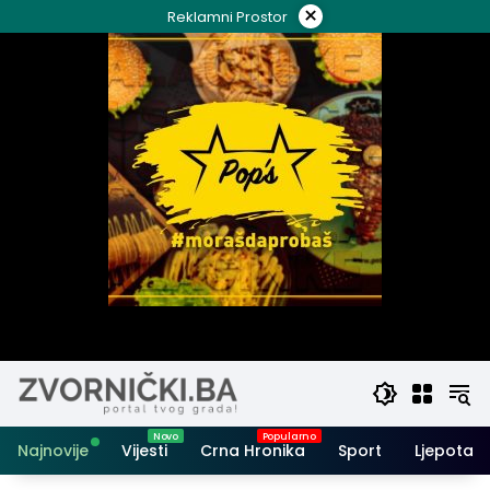
Skip
×
Reklamni Prostor
to
content
Najnovije
Vijesti
Crna Hronika
Sport
Ljepota i 