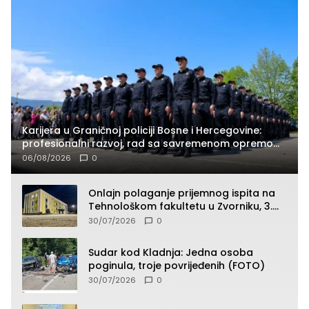
Karijera u Graničnoj policiji Bosne i Hercegovine:
profesionalni razvoj, rad sa savremenom opremom
i služba građanima
06/08/2026
0
Onlajn polaganje prijemnog ispita na
Tehnološkom fakultetu u Zvorniku, 3.
septembra u 9.00 časova
30/07/2026
0
Sudar kod Kladnja: Jedna osoba
poginula, troje povrijeđenih (FOTO)
30/07/2026
0