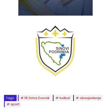
Tags:
FK Drina Zvornik
fudbal
obavjestenje
sport