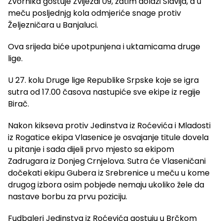
Zvornika gostuje Zvijezdi 09, zatim dolazi Slavija, a u
meču posljednjg kola odmjeriće snage protiv
Željezničara u Banjaluci.
Ova srijeda biće upotpunjena i uktamicama druge
lige.
U 27. kolu Druge lige Republike Srpske koje se igra
sutra od 17.00 časova nastupiće sve ekipe iz regije
Birač.
Nakon kikseva protiv Jedinstva iz Roćevića i Mladosti
iz Rogatice ekipa Vlasenice je osvajanje titule dovela
u pitanje i sada dijeli prvo mjesto sa ekipom
Zadrugara iz Donjeg Crnjelova. Sutra će Vlaseničani
dočekati ekipu Gubera iz Srebrenice u meču u kome
drugog izbora osim pobjede nemaju ukoliko žele da
nastave borbu za prvu poziciju.
Fudbaleri Jedinstva iz Roćevića gostuju u Brčkom