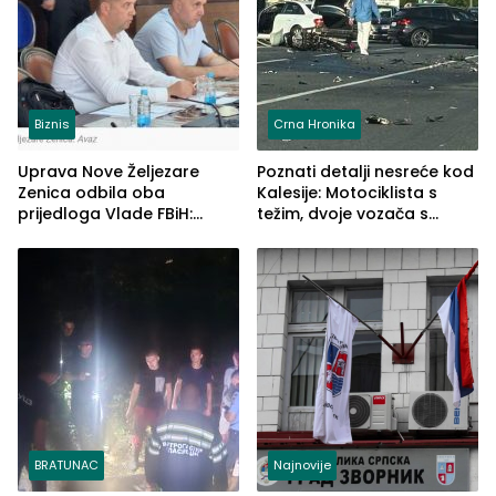
Biznis
Crna Hronika
Uprava Nove Željezare
Poznati detalji nesreće kod
Zenica odbila oba
Kalesije: Motociklista s
prijedloga Vlade FBiH:
težim, dvoje vozača s
Ustrajni da je stečaj jedino
lakšim povredama
rješenje
BRATUNAC
Najnovije