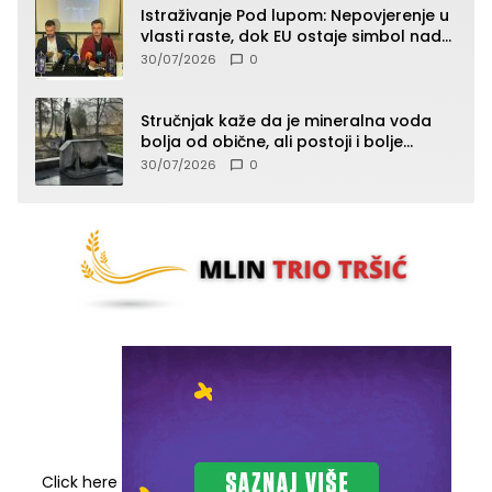
Istraživanje Pod lupom: Nepovjerenje u
vlasti raste, dok EU ostaje simbol nade
građana
30/07/2026
0
Stručnjak kaže da je mineralna voda
bolja od obične, ali postoji i bolje
rješenje
30/07/2026
0
Click here