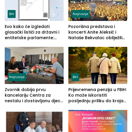
BiH
Najnovije
Evo kako će izgledati
Pozorišna predstava i
glasački listići za državni i
koncerti Anite Aleksić i
entitetske parlamente:
Nataše Bekvalac obilježili
Najveće izmjene biće
četvrto veče Zvorničkog
vidljive na njima
ljeta (FOTO)
Najnovije
BiH
Zvornik dobija prvu
Prijevremena penzija u FBiH:
kancelariju Centra za
Ko može iskoristiti
nestalu i zlostavljanu djecu
posljednju priliku do kraja
u RS-u
2026. godine