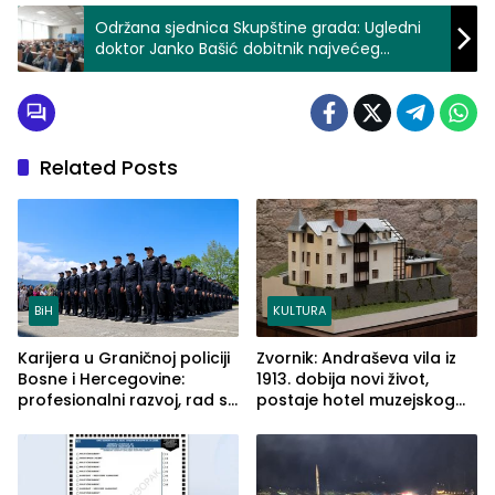
Održana sjednica Skupštine grada: Ugledni
doktor Janko Bašić dobitnik najvećeg
priznanja Povelja grada Zvornika (FOTO)
Related Posts
BiH
KULTURA
Karijera u Graničnoj policiji
Zvornik: Andraševa vila iz
Bosne i Hercegovine:
1913. dobija novi život,
profesionalni razvoj, rad sa
postaje hotel muzejskog
savremenom opremom i
tipa
služba građanima