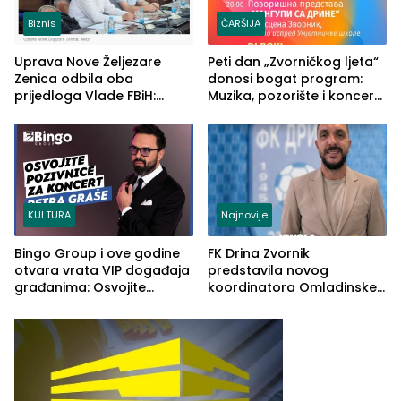
Biznis
ČARŠIJA
Uprava Nove Željezare
Peti dan „Zvorničkog ljeta“
Zenica odbila oba
donosi bogat program:
prijedloga Vlade FBiH:
Muzika, pozorište i koncert
Ustrajni da je stečaj jedino
Stoje
rješenje
KULTURA
Najnovije
Bingo Group i ove godine
FK Drina Zvornik
otvara vrata VIP događaja
predstavila novog
građanima: Osvojite
koordinatora Omladinske
ulaznice za koncert Petra
škole
Graše