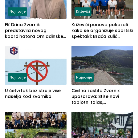
Najnovije
Križevići
FK Drina Zvornik
Križevići ponovo pokazali
predstavila novog
kako se organizuje sportski
koordinatora Omladinske
spektakl: Braća Zulić
škole
osvojila Križevići kup 2026
Najnovije
Najnovije
U četvrtak bez struje više
Civilna zaštita Zvornik
naselja kod Zvornika
upozorava: Stiže novi
toplotni talas,
temperature do 41 stepen