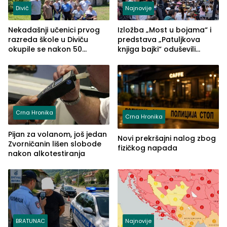
Divič
Najnovije
Nekadašnji učenici prvog
Izložba „Most u bojama“ i
razreda škole u Diviču
predstava „Patuljkova
okupile se nakon 50
knjiga bajki“ oduševili
godina, a učitelj Mustafa
posjetioce
Pašić im održao čas
(FOTO)
Crna Hronika
Crna Hronika
Pijan za volanom, još jedan
Novi prekršajni nalog zbog
Zvorničanin lišen slobode
fizičkog napada
nakon alkotestiranja
BRATUNAC
Najnovije