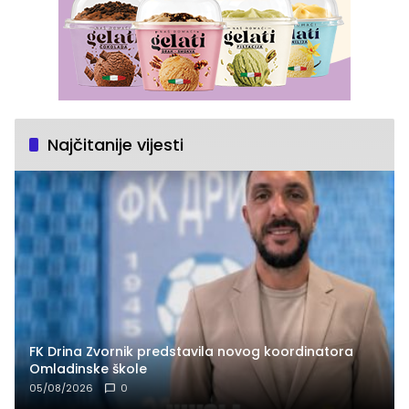
Najčitanije vijesti
FK Drina Zvornik predstavila novog koordinatora
Omladinske škole
05/08/2026
0