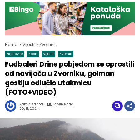
Home
Vijesti
Zvornik
Najnovije
Sport
Vijesti
Zvornik
Fudbaleri Drine pobjedom se oprostili
od navijača u Zvorniku, golman
gostiju odlučio utakmicu
(FOTO+VIDEO)
Administrator
2 Min Read
30/11/2024