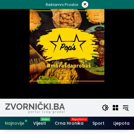
Skip
×
Reklamni Prostor
to
content
Najnovije
Vijesti
Crna Hronika
Sport
Ljepota i 