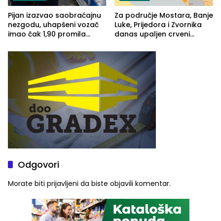
Pijan izazvao saobraćajnu
Za područje Mostara, Banje
nezgodu, uhapšeni vozač
Luke, Prijedora i Zvornika
imao čak 1,90 promila
danas upaljen crveni
alkohola u krvi
meteoalarm
Odgovori
Morate biti
prijavljeni
da biste objavili komentar.