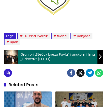
Tags:
FK Drina Zvornik
fudbal
pobjeda
sport
Gran pri „Stećak kneza Pavla“ iranskom filmu
„Odrezak“ (FOTO)
Related Posts