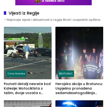
Vijesti iz Regije
– Najnovije vijesti i aktuelnosti iz regije Birač i susjednih opština.
Crna Hronika
BRATUNAC
Poznati detalji nesreće kod
Herojska akcija u Bratuncu:
Kalesije: Motociklista s
Uspješno pronađena
težim, dvoje vozača s
sedamdesetogodišnja
lakšim povredama
Ivanka Lazić, rodom iz
Kravice.