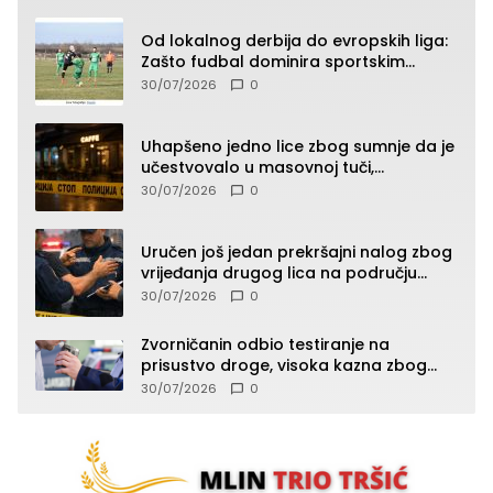
Od lokalnog derbija do evropskih liga:
Zašto fudbal dominira sportskim
klađenjem
30/07/2026
0
Uhapšeno jedno lice zbog sumnje da je
učestvovalo u masovnoj tuči,
maloljetnik zadobio povrede
30/07/2026
0
Uručen još jedan prekršajni nalog zbog
vrijeđanja drugog lica na području
Zvornika
30/07/2026
0
Zvorničanin odbio testiranje na
prisustvo droge, visoka kazna zbog
kršenja Zakona o osnovama
30/07/2026
0
bezbjednosti saobraćaja