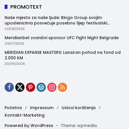
PROMOTEXT
Naše mjesto za naše ljude: Bingo Group svojim
uposlenicima posvećuje posebno lijep festivalski
trenutak
02/08/2026
Meridianbet zvanični sponzor UFC Fight Night Belgrade
24/07/2026
MERIDIAN EXPANSE MASTERS: Lansiran pohod na fond od
2.000 KM
20/06/2026
Početna
Impressum
Uslovi korištenja
Kontakt-Marketing
Powered by WordPress
-
Theme: wpmedia.