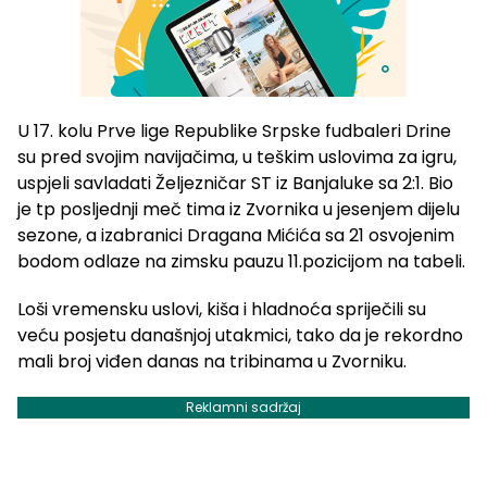
U 17. kolu Prve lige Republike Srpske fudbaleri Drine
su pred svojim navijačima, u teškim uslovima za igru,
uspjeli savladati Željezničar ST iz Banjaluke sa 2:1. Bio
je tp posljednji meč tima iz Zvornika u jesenjem dijelu
sezone, a izabranici Dragana Mićića sa 21 osvojenim
bodom odlaze na zimsku pauzu 11.pozicijom na tabeli.
Loši vremensku uslovi, kiša i hladnoća spriječili su
veću posjetu današnjoj utakmici, tako da je rekordno
mali broj viđen danas na tribinama u Zvorniku.
Reklamni sadržaj