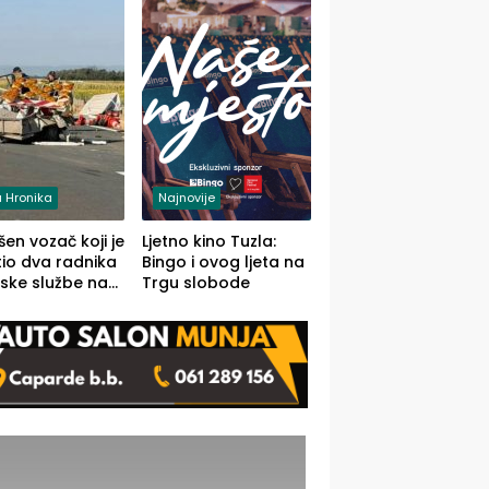
 Hronika
Najnovije
en vozač koji je
Ljetno kino Tuzla:
io dva radnika
Bingo i ovog ljeta na
ske službe na
Trgu slobode
od Loznice
a Šapcu
O)