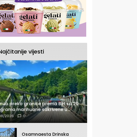
Najčitanije vijesti
nuo preko granice prema BiH sa 20
ograma marihuane sakrivene u
tomobilu
08/2026
0
Osamnaesta Drinska