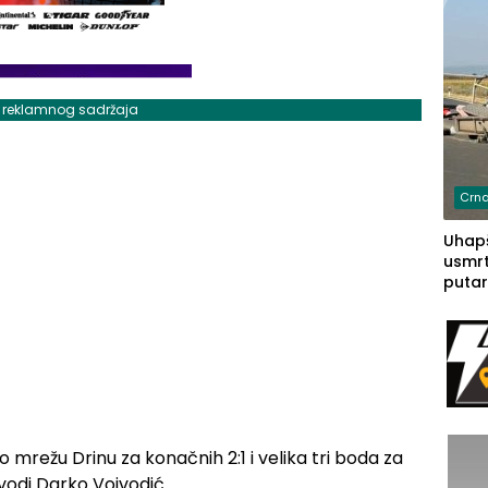
j reklamnog sadržaja
Crna
Uhapš
usmrt
putar
putu 
prem
(FOT
 mrežu Drinu za konačnih 2:1 i velika tri boda za
vodi Darko Vojvodić.