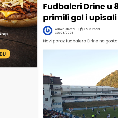
Fudbaleri Drine u
primili gol i upisa
Administrator
1 Min Read
30/08/2025
Novi poraz fudbalera Drine na gost