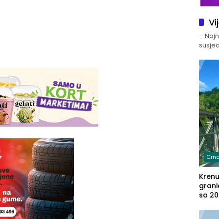
Vi
– Najno
susjed
Crna
Kren
grani
sa 20
marih
u aut