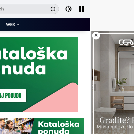
WEB
×