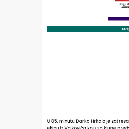
Kra
U 85. minutu Darko Hrkalo je zatresao
ekipu iz Vojkovića koju sa klupe pred