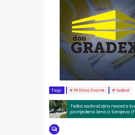
Tags:
FK Drina Zvornik
fudbal
Teška saobraćajna nesreća kod
povrijeđena žena iz Sarajeva 