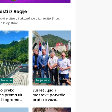
jesti iz Regije
vije vijesti i aktuelnosti iz regije Birač i
nih opština.
 Hronika
Najnovije
uo preko
Susret „Ljudi i
ce prema BiH
mostovi“ potvrdio
 kilograma
bratske veze
uane sakrivene
Zvornika i Malog
omobilu
Zvornika