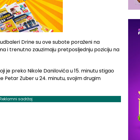
 fudbaleri Drine su ove subote poraženi na
a i trenutno zauzimaju pretposljednju poziciju na
ji je preko Nikole Danilovića u 15. minutu stigao
je Petar Zuber u 24. minutu, svojim drugim
Reklamni sadržaj