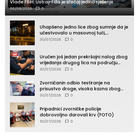
Vlade FBiH: Ustrajni da je stečaj jedino rješenje
06/08/2026
0
Uhapšeno jedno lice zbog sumnje da je
učestvovalo u masovnoj tuči,
maloljetnik zadobio povrede
30/07/2026
0
Uručen još jedan prekršajni nalog zbog
vrijeđanja drugog lica na području
Zvornika
30/07/2026
0
Zvorničanin odbio testiranje na
prisustvo droge, visoka kazna zbog
kršenja Zakona o osnovama
30/07/2026
0
bezbjednosti saobraćaja
Pripadnici zvorničke policije
dobrovoljno darovali krv (FOTO)
30/07/2026
0