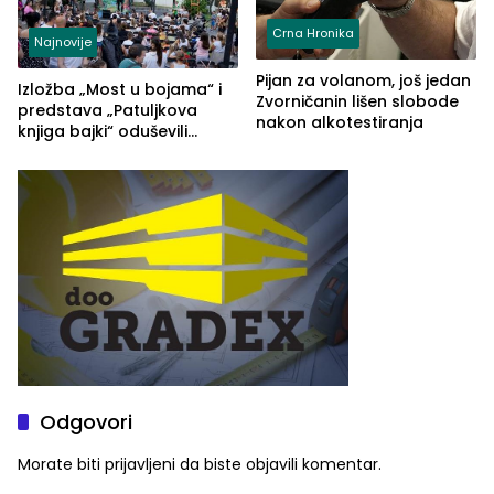
Crna Hronika
Najnovije
Pijan za volanom, još jedan
Izložba „Most u bojama“ i
Zvorničanin lišen slobode
predstava „Patuljkova
nakon alkotestiranja
knjiga bajki“ oduševili
posjetioce
Odgovori
Morate biti
prijavljeni
da biste objavili komentar.