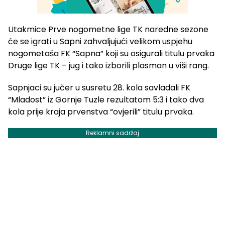
Utakmice Prve nogometne lige TK naredne sezone
će se igrati u Sapni zahvaljujući velikom uspjehu
nogometaša FK “Sapna” koji su osigurali titulu prvaka
Druge lige TK – jug i tako izborili plasman u viši rang.
Sapnjaci su jučer u susretu 28. kola savladali FK
“Mladost” iz Gornje Tuzle rezultatom 5:3 i tako dva
kola prije kraja prvenstva “ovjerili” titulu prvaka.
Reklamni sadržaj