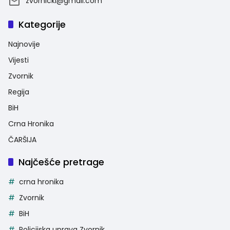
zvornicki@gmail.com
Kategorije
Najnovije
Vijesti
Zvornik
Regija
BiH
Crna Hronika
ČARŠIJA
Najčešće pretrage
crna hronika
Zvornik
BiH
Policijska uprava Zvornik