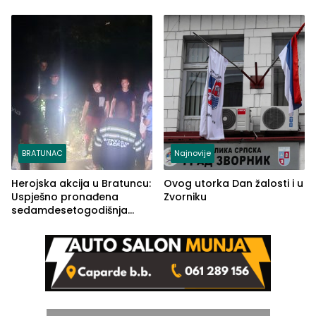
Ustrajni da je stečaj jedino
lakšim povredama
rješenje
BRATUNAC
Najnovije
Herojska akcija u Bratuncu:
Ovog utorka Dan žalosti i u
Uspješno pronađena
Zvorniku
sedamdesetogodišnja
Ivanka Lazić, rodom iz
Kravice.