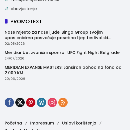
obavjestenje
PROMOTEXT
Naše mjesto za naše ljude: Bingo Group svojim
uposlenicima posvećuje posebno lijep festivalski
trenutak
02/08/2026
Meridianbet zvanični sponzor UFC Fight Night Belgrade
24/07/2026
MERIDIAN EXPANSE MASTERS: Lansiran pohod na fond od
2.000 KM
20/06/2026
Početna
Impressum
Uslovi korištenja