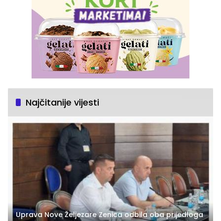
Najčitanije vijesti
Uprava Nove Željezare Zenica odbila oba prijedloga