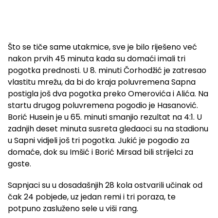
Što se tiče same utakmice, sve je bilo riješeno već
nakon prvih 45 minuta kada su domaći imali tri
pogotka prednosti. U 8. minuti Čorhodžić je zatresao
vlastitu mrežu, da bi do kraja poluvremena Sapna
postigla još dva pogotka preko Omerovića i Alića. Na
startu drugog poluvremena pogodio je Hasanović.
Borić Husein je u 65. minuti smanjio rezultat na 4:1. U
zadnjih deset minuta susreta gledaoci su na stadionu
u Sapni vidjeli još tri pogotka. Jukić je pogodio za
domaće, dok su Imšić i Borić Mirsad bili strijelci za
goste.
Sapnjaci su u dosadašnjih 28 kola ostvarili učinak od
čak 24 pobjede, uz jedan remi i tri poraza, te
potpuno zasluženo sele u viši rang.