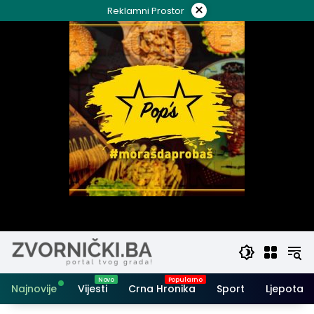
Skip
×
Reklamni Prostor
to
content
Najnovije
Vijesti
Crna Hronika
Sport
Ljepota i 