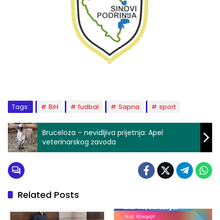
Tags:
BiH
fudbal
Sapna
sport
Bruceloza – nevidljiva prijetnja: Apel
veterinarskog zavoda
Related Posts