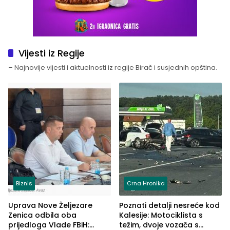
Vijesti iz Regije
– Najnovije vijesti i aktuelnosti iz regije Birač i susjednih opština.
Biznis
Crna Hronika
Uprava Nove Željezare
Poznati detalji nesreće kod
Zenica odbila oba
Kalesije: Motociklista s
prijedloga Vlade FBiH:
težim, dvoje vozača s