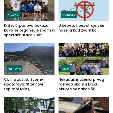
Križevići
Najnovije
Križevići ponovo pokazali
U četvrtak bez struje više
kako se organizuje sportski
naselja kod Zvornika
spektakl: Braća Zulić
osvojila Križevići kup 2026
Najnovije
Divič
Civilna zaštita Zvornik
Nekadašnji učenici prvog
upozorava: Stiže novi
razreda škole u Diviču
toplotni talas,
okupile se nakon 50
temperature do 41 stepen
godina, a učitelj Mustafa
Pašić im održao čas
(FOTO)