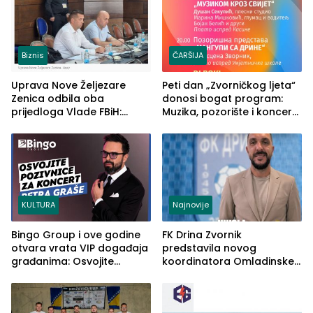
Biznis
ČARŠIJA
Uprava Nove Željezare
Peti dan „Zvorničkog ljeta“
Zenica odbila oba
donosi bogat program:
prijedloga Vlade FBiH:
Muzika, pozorište i koncert
Ustrajni da je stečaj jedino
Stoje
rješenje
KULTURA
Najnovije
Bingo Group i ove godine
FK Drina Zvornik
otvara vrata VIP događaja
predstavila novog
građanima: Osvojite
koordinatora Omladinske
ulaznice za koncert Petra
škole
Graše