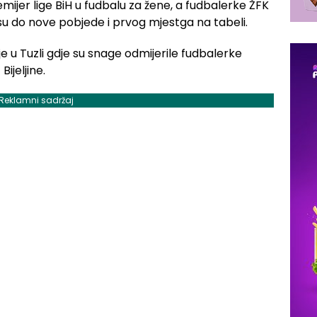
ijer lige BiH u fudbalu za žene, a fudbalerke ŽFK
 su do nove pobjede i prvog mjestga na tabeli.
je u Tuzli gdje su snage odmijerile fudbalerke
ijeljine.
Reklamni sadržaj