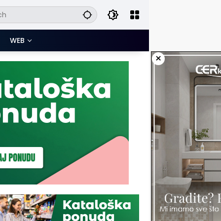
WEB
×