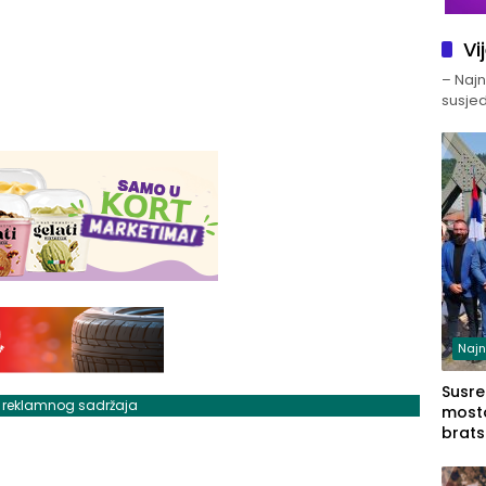
Vi
– Najno
susjed
Najn
Susret
j reklamnog sadržaja
mosto
brats
Zvorn
Zvorn