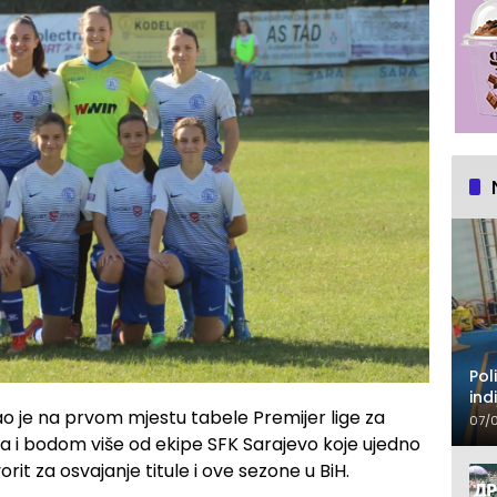
Pol
ind
o je na prvom mjestu tabele Premijer lige za
je
07/
a i bodom više od ekipe SFK Sarajevo koje ujedno
orit za osvajanje titule i ove sezone u BiH.