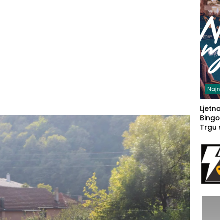
Najn
Ljetno
Bingo
Trgu