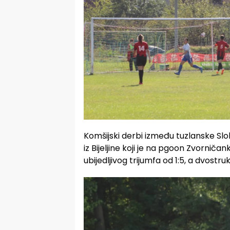
Komšijski derbi između tuzlanske Slobo
iz Bijeljine koji je na pgoon Zvorniča
ubijedljivog trijumfa od 1:5, a dvostru