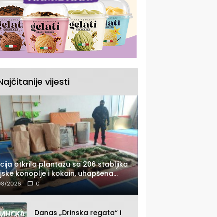
Najčitanije vijesti
icija otkrila plantažu sa 206 stabljika
ijske konoplje i kokain, uhapšena
dna osoba (FOTO)
08/2026
0
Danas „Drinska regata“ i