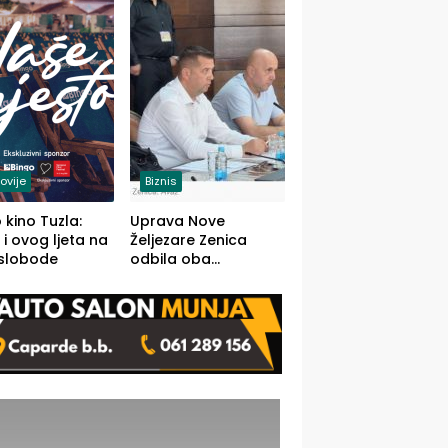
(FOTO)
ovije
Biznis
 kino Tuzla:
Uprava Nove
 i ovog ljeta na
Željezare Zenica
 slobode
odbila oba
prijedloga Vlade
FBiH: Ustrajni da je
stečaj jedino rješenje