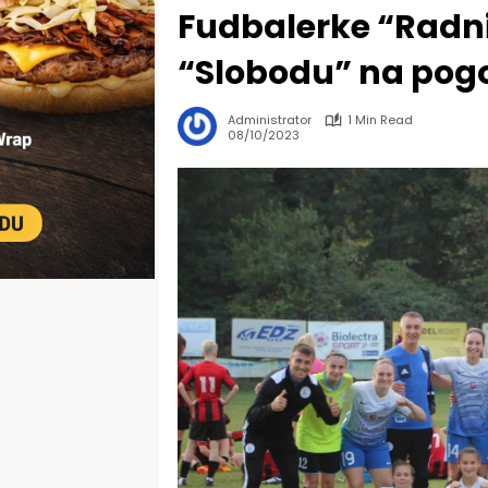
Fudbalerke “Radn
“Slobodu” na pog
Administrator
1 Min Read
08/10/2023