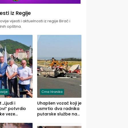
jesti iz Regije
vije vijesti i aktuelnosti iz regije Birač i
nih opština.
ovije
Crna Hronika
 „Ljudi i
Uhapšen vozač koji je
vi“ potvrdio
usmrtio dva radnika
ke veze
putarske službe na
ika i Malog
putu od Loznice
ika
prema Šapcu