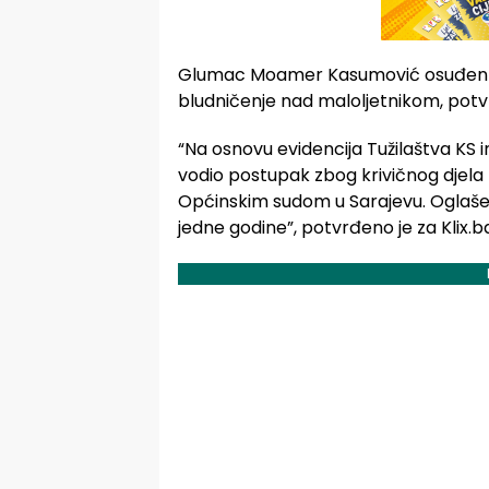
Glumac Moamer Kasumović osuđen je
bludničenje nad maloljetnikom, potvr
“Na osnovu evidencija Tužilaštva KS
vodio postupak zbog krivičnog djela
Općinskim sudom u Sarajevu. Oglašen 
jedne godine”, potvrđeno je za Klix.b