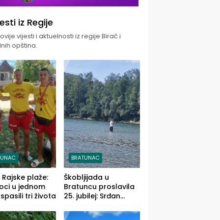
jesti iz Regije
vije vijesti i aktuelnosti iz regije Birač i
nih opština.
TUNAC
BRATUNAC
i Rajske plaže:
Škobljijada u
oci u jednom
Bratuncu proslavila
pasili tri života
25. jubilej: Srđan
Vasić pobjednik sa
ulovom od 2.040