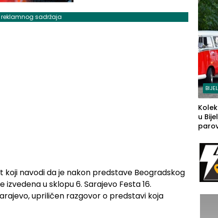
j reklamnog sadržaja
BIJE
Kolek
u Bije
parova
grado
izgov
sudb
rt koji navodi da je nakon predstave Beogradskog
je izvedena u sklopu 6. Sarajevo Festa 16.
ajevo, upriličen razgovor o predstavi koja