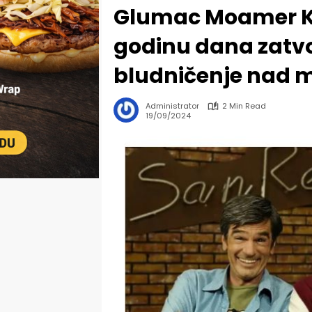
Glumac Moamer K
godinu dana zatvo
bludničenje nad 
Administrator
2 Min Read
19/09/2024