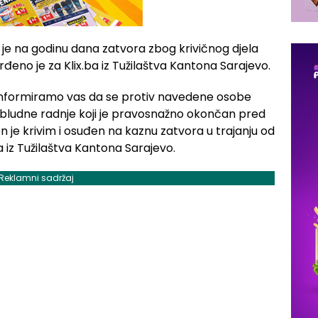
 na godinu dana zatvora zbog krivičnog djela
đeno je za Klix.ba iz Tužilaštva Kantona Sarajevo.
 informiramo vas da se protiv navedene osobe
 bludne radnje koji je pravosnažno okončan pred
je krivim i osuđen na kaznu zatvora u trajanju od
a iz Tužilaštva Kantona Sarajevo.
Reklamni sadržaj