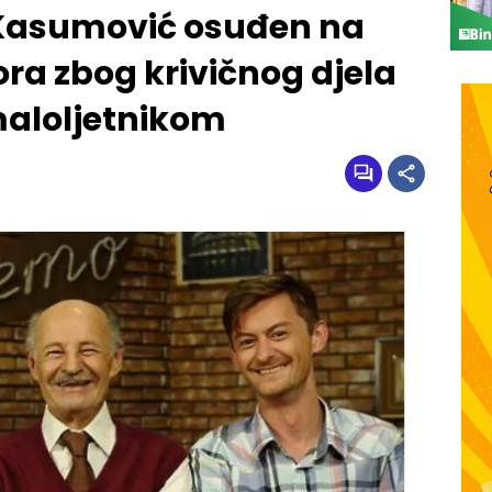
asumović osuđen na
ra zbog krivičnog djela
maloljetnikom