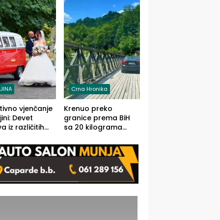
grama (FOTO)
LJINA
Crna Hronika
tivno vjenčanje
Krenuo preko
ljini: Devet
granice prema BiH
 iz različitih
sa 20 kilograma
va BiH
marihuane sakrivene
orilo
u automobilu
onosno da