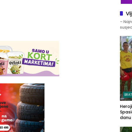
Vi
– Najno
susjed
BRA
Heroj
Spasi
danu s