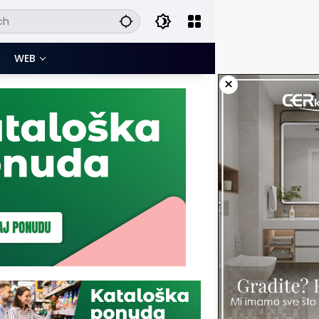
WEB
×