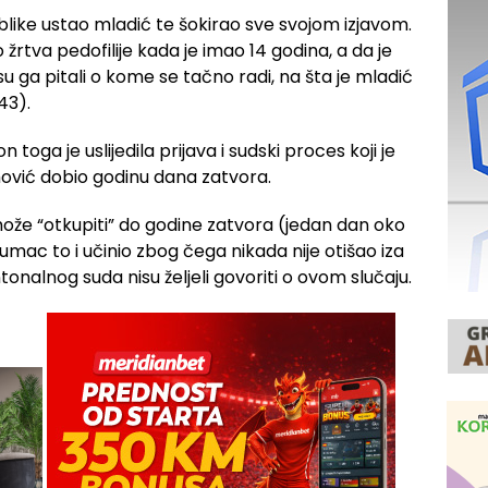
blike ustao mladić te šokirao sve svojom izjavom.
 žrtva pedofilije kada je imao 14 godina, a da je
su ga pitali o kome se tačno radi, na šta je mladić
43).
 toga je uslijedila prijava i sudski proces koji je
mović dobio godinu dana zatvora.
že “otkupiti” do godine zatvora (jedan dan oko
lumac to i učinio zbog čega nikada nije otišao iza
tonalnog suda nisu željeli govoriti o ovom slučaju.