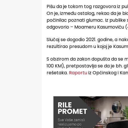
Pišu da je tokom tog razgovora iz pu
On je, između ostalog, rekao da je bio
počinilac poznati glumac. Iz publike 
odgovorio – Moameru Kasumoviću (
Slučaj se dogodio 2021. godine, a nakon
rezultirao presudom u kojoj je Kasu
S obzirom da zakon dopušta da se mo
100 KM), pretpostavlja se da je bh. g
rešetaka.
Raportu
iz Općinskog i Kan