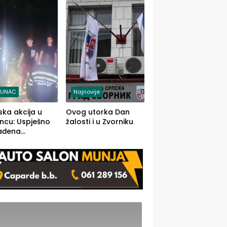
j jedino rješenje
TUNAC
Najnovije
ska akcija u
Ovog utorka Dan
ncu: Uspješno
žalosti i u Zvorniku
ađena
mdesetogodišnj
nka Lazić,
 iz Kravice.