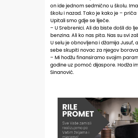
on ide jednom sedmično u školu. Imam
školu i nazad. Tako je kako je – priča
Upitali smo gdje se liječe.
– U Srebrenici. Ali da biste došli do 
benzina. Ali ko nas pita. Nas su svi 
U selu je obnovljena i džamija Jusuf, a
sebe skupiti novac za njegov borava
– Mi hodžu finansiramo svojim para
godine uz pomoć dijaspore. Hodža ima
Sinanović.