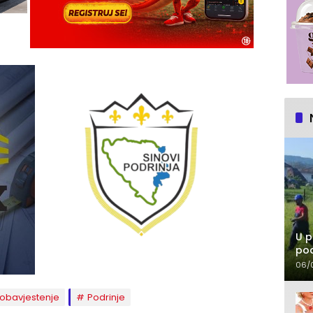
U p
pod
06/
obavjestenje
Podrinje