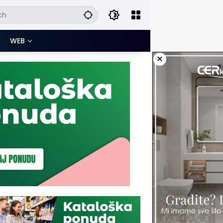
WEB
×