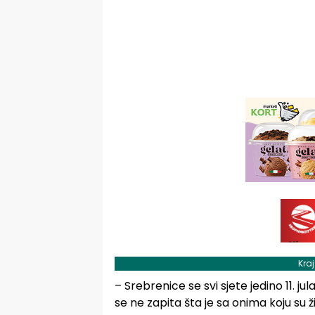
Kra
– Srebrenice se svi sjete jedino 11. jula
se ne zapita šta je sa onima koju su živi