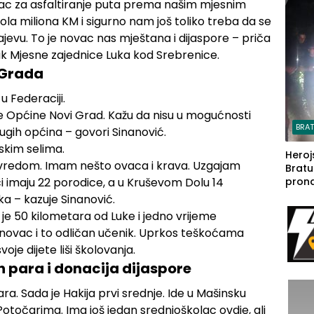
ac za asfaltiranje puta prema našim mjesnim
steča
la miliona KM i sigurno nam još toliko treba da se
ajevu. To je novac nas mještana i dijaspore – priča
 Mjesne zajednice Luka kod Srebrenice.
g Grada
u Federaciji.
ke Općine Novi Grad. Kažu da nisu u mogućnosti
BRA
ugih općina – govori Sinanović.
skim selima.
Heroj
ivredom. Imam nešto ovaca i krava. Uzgajam
Bratu
ci imaju 22 porodice, a u Kruševom Dolu 14
pron
seda
a – kazuje Sinanović.
a Iva
 je 50 kilometara od Luke i jedno vrijeme
rodom
snovac i to odličan učenik. Uprkos teškoćama
je dijete liši školovanja.
h para i donacija dijaspore
ra. Sada je Hakija prvi srednje. Ide u Mašinsku
 Potočarima. Ima još jedan srednjoškolac ovdje, ali