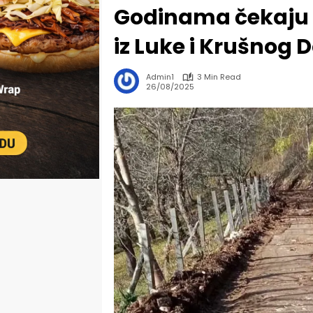
Godinama čekaju p
iz Luke i Krušnog
Admin1
3 Min Read
26/08/2025