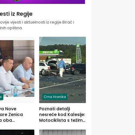
jesti iz Regije
vije vijesti i aktuelnosti iz regije Birač i
nih opština.
is
Crna Hronika
va Nove
Poznati detalji
zare Zenica
nesreće kod Kalesije:
a oba
Motociklista s težim,
dloga Vlade
dvoje vozača s
Ustrajni da je
lakšim povredama