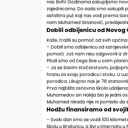
nas živih! Godinama sakupljamo nov
zajednicama. Do sada smo sakupili po
asfaltira put koji nas vodi prema Sar
nam Muhamed Sinanović, predsjednik
Dobili odbijenicu od Novo
Kaže, tražili su pomoć od svih općina 
– Dobili smo odbijenicu od sarajevs
pomoći. Još nam nisu odgovorili iz dr
Pitali smo od čega žive u ovim planin
– Ja se bavim stočarstvom, poljopr
hranu za svoju porodicu i stoku. U Lu
porodica. Ukupno nas je 76 stanovnik
Prva najbliža osnovna škola udaljena
Muhamedov sin Hakija bio je jedini o
Muhamed nikada nije ni pomislio da svo
Hodžu finansiramo od svoji
– Svaki dan smo se vozili 100 kilometa
školu u Bratuncu, a živi u internatu u