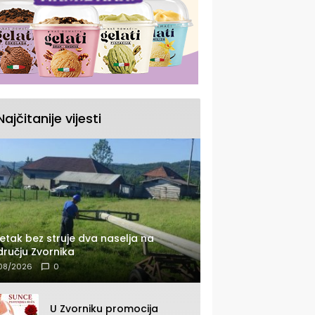
Najčitanije vijesti
etak bez struje dva naselja na
ručju Zvornika
08/2026
0
U Zvorniku promocija