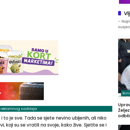
Vi
– Najno
susjed
Bizn
Upra
j reklamnog sadržaja
Želje
odbil
 i to je sve. Tada se sjete nevino ubijenih, ali niko
prije
, koji su se vratili na svoje, kako žive.
Sjetite se i
FBiH: 