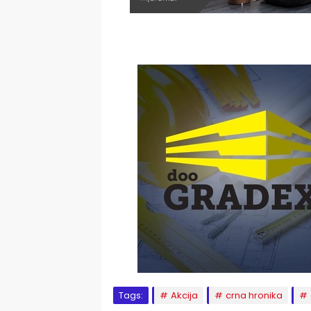
Tags:
Akcija
crna hronika